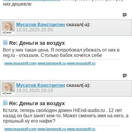
них дешевле
Мусатов Константин
сказал(-а):
18.01.2025
20:05
Re: Деньги за воздух
Вот у них такая цена. Я попробовал убежать от них в
reg.ru - отказали. Столько бабок хочется себе
www.musatoff.com
www.lampovik.ru
www.musatoff.ru
Мусатов Константин
сказал(-а):
18.01.2025
20:10
Re: Деньги за воздух
Кстати, теперь свободен домен HiEnd-audio.ru . 12 лет
назад он был занят кем-то. Может сменить имя на него, а
прошный ну его нафиг?
www.musatoff.com
www.lampovik.ru
www.musatoff.ru