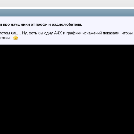
и про наушники от профи и радиолюбителя.
отом бац... Ну, хоть бы одну АЧХ и графики искажений показали, чтобы
огии...