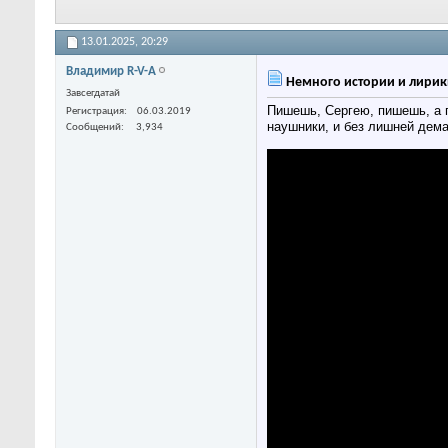
13.01.2025,
20:29
Владимир R-V-A
Немного истории и лирик
Завсегдатай
Пишешь, Сергею, пишешь, а п
Регистрация
06.03.2019
наушники, и без лишней демаг
Сообщений
3,934