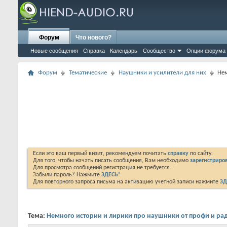
Форум
Что нового?
Новые сообщения
Справка
Календарь
Сообщество
Опции форума
Форум
Тематические
Наушники и усилители для них
Нем
Если это ваш первый визит, рекомендуем почитать
справку
по сайту.
Для того, чтобы начать писать сообщения, Вам необходимо
зарегистриров
Для просмотра сообщений регистрация не требуется.
Забыли пароль? Нажмите
ЗДЕСЬ!
Для повторного запроса письма на активацию учетной записи нажмите
ЗД
Тема:
Немного истории и лирики про наушники от профи и ра