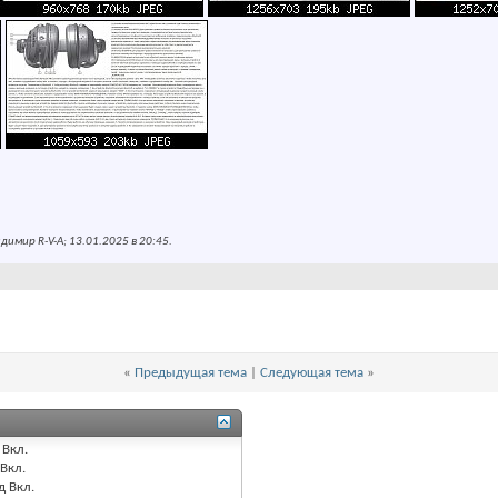
имир R-V-A; 13.01.2025 в
20:45
.
«
Предыдущая тема
|
Следующая тема
»
Вкл.
Вкл.
д
Вкл.