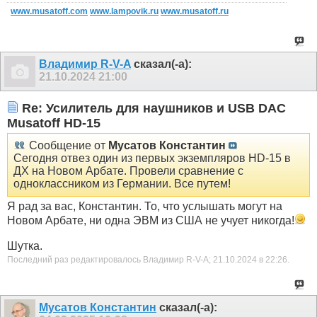
www.musatoff.com
www.lampovik.ru
www.musatoff.ru
Владимир R-V-A
сказал(-а):
21.10.2024
21:00
Re: Усилитель для наушников и USB DAC
Musatoff HD-15
Сообщение от
Мусатов Константин
Сегодня отвез один из первых экземпляров HD-15 в
ДХ на Новом Арбате. Провели сравнение с
одноклассником из Германии. Все путем!
Я рад за вас, Константин. То, что услышать могут на
Новом Арбате, ни одна ЭВМ из США не учует никогда!
Шутка.
Последний раз редактировалось Владимир R-V-A; 21.10.2024 в
22:26
.
Мусатов Константин
сказал(-а):