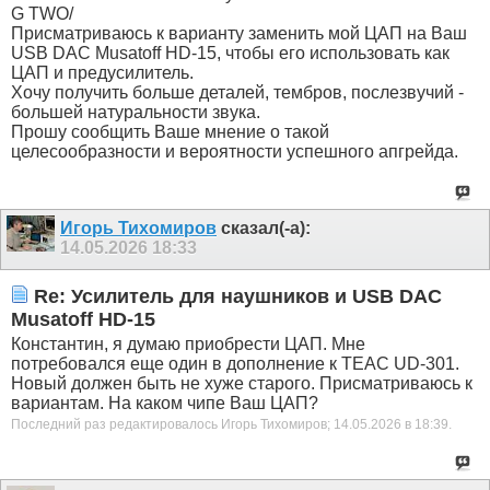
G TWO/
Присматриваюсь к варианту заменить мой ЦАП на Ваш
USB DAC Musatoff HD-15, чтобы его использовать как
ЦАП и предусилитель.
Хочу получить больше деталей, тембров, послезвучий -
большей натуральности звука.
Прошу сообщить Ваше мнение о такой
целесообразности и вероятности успешного апгрейда.
Игорь Тихомиров
сказал(-а):
14.05.2026
18:33
Re: Усилитель для наушников и USB DAC
Musatoff HD-15
Константин, я думаю приобрести ЦАП. Мне
потребовался еще один в дополнение к TEAC UD-301.
Новый должен быть не хуже старого. Присматриваюсь к
вариантам. На каком чипе Ваш ЦАП?
Последний раз редактировалось Игорь Тихомиров; 14.05.2026 в
18:39
.