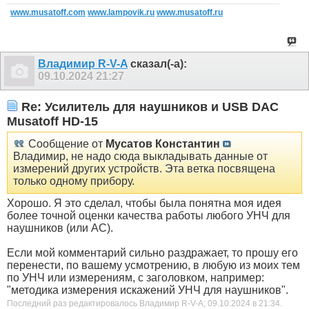
www.musatoff.com
www.lampovik.ru
www.musatoff.ru
Владимир R-V-A
сказал(-а):
09.10.2024
21:27
Re: Усилитель для наушников и USB DAC
Musatoff HD-15
Сообщение от
Мусатов Константин
Владимир, не надо сюда выкладывать данные от
измерений других устройств. Эта ветка посвящена
только одному прибору.
Хорошо. Я это сделал, чтобы была понятна моя идея
более точной оценки качества работы любого УНЧ для
наушников (или АС).
Если мой комментарий сильно раздражает, то прошу его
перенести, по вашему усмотрению, в любую из моих тем
по УНЧ или измерениям, с заголовком, например:
"методика измерения искажений УНЧ для наушников".
Последний раз редактировалось Владимир R-V-A; 09.10.2024 в
21:34
.