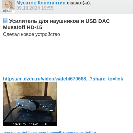
Мусатов Константин
сказал(-а):
09.10.2024
19:55
Усилитель для наушников и USB DAC
Musatoff HD-15
Сделал новое устройство
https://m.dzen.ru/video/watch/670688...?share_to=link
www.musatoff.com
www.lampovik.ru
www.musatoff.ru