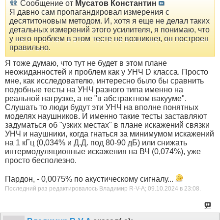
Сообщение от
Мусатов Константин
Я давно сам пропагандировал измерения с
десятитоновым методом. И, хотя я еще не делал таких
детальных измерений этого усилителя, я понимаю, что
у него проблем в этом тесте не возникнет, он построен
правильно.
Я тоже думаю, что тут не будет в этом плане
неожиданностей и проблем как у УНЧ D класса. Просто
мне, как исследователю, интересно было бы сравнить
подобные тесты на УНЧ разного типа именно на
реальной нагрузке, а не "в абстрактном вакууме".
Слушать то люди будут эти УНЧ на вполне понятных
моделях наушников. И именно такие тесты заставляют
задуматься об "узких местах" в плане искажений связки
УНЧ и наушники, когда гнаться за минимумом искажений
на 1 кГц (0,034% и Д.Д. под 80-90 дБ) или снижать
интермодуляционные искажения на ВЧ (0,074%), уже
просто бесполезно.
Пардон, - 0,0075% по акустическому сигналу...
Последний раз редактировалось Владимир R-V-A; 09.10.2024 в
23:08
.