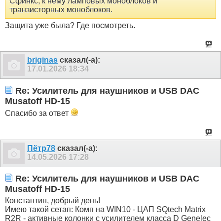
Сфинкс, к нему ламповых моноблоков и
транзисторных моноблоков.
Защита уже была? Где посмотреть.
briginas
сказал(-а):
17.01.2026
18:34
Re: Усилитель для наушников и USB DAC
Musatoff HD-15
Спасибо за ответ
Пётр78
сказал(-а):
14.05.2026
17:28
Re: Усилитель для наушников и USB DAC
Musatoff HD-15
Константин, добрый день!
Имею такой сетап: Комп на WIN10 - ЦАП SQtech Matrix
R2R - активные колонки с усилителем класса D Genelec