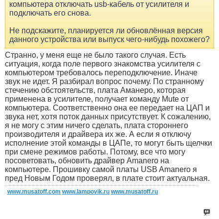
компьютера отключать usb-кабель от усилителя и
подключать его снова.
Не подскажите, планируется ли обновлённая версия
данного устройства или выпуск чего-нибудь похожего?
Странно, у меня еще не было такого случая. Есть
ситуация, когда поле первого знакомства усилителя с
компьютером требовалось переподключение. Иначе
звук не идет. Я разбирал вопрос почему. По странному
стечению обстоятельств, плата Аманеро, которая
применена в усилителе, получает команду Mute от
компьютера. Соответственно она ее передает на ЦАП и
звука нет, хотя поток данных присутствует. К сожалению,
я не могу с этим ничего сделать, плата стороннего
производителя и драйвера их же. А если я отключу
исполнение этой команды в ЦАПе, то могут быть щелчки
при смене режимов работы. Потому, все что могу
посоветовать, обновить драйвер Amanero на
компьютере. Прошивку самой платы USB Amanero я
пред Новым Годом проверял, в плате стоит актуальная.
www.musatoff.com
www.lampovik.ru
www.musatoff.ru