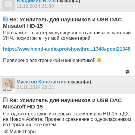
Владимир R-V-A
сказал(-а):
11.10.2024
21:00
Re: Усилитель для наушников и USB DAC
Musatoff HD-15
Про важность интермодуляционного анализа искажений
УНЧ, посмотрите тут мой комментарий.
https://www.hiend-audio.pro/showthre...1348#post21348
Проверено электроникой и кибернетикой.
Мусатов Константин
сказал(-а):
21.10.2024
20:31
Re: Усилитель для наушников и USB DAC
Musatoff HD-15
Сегодня отвез один из первых экземпляров HD-15 в ДХ
на Новом Арбате. Провели сравнение с одноклассником
из Германии. Все путем!
Миниатюры