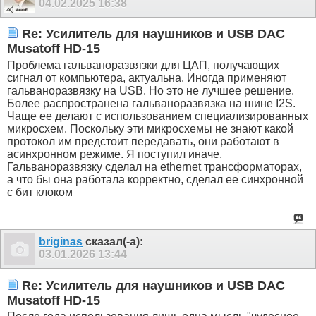
04.02.2025
16:38
Re: Усилитель для наушников и USB DAC
Musatoff HD-15
Проблема гальваноразвязки для ЦАП, получающих
сигнал от компьютера, актуальна. Иногда применяют
гальваноразвязку на USB. Но это не лучшее решение.
Более распространена гальваноразвязка на шине I2S.
Чаще ее делают с использованием специализированных
микросхем. Поскольку эти микросхемы не знают какой
протокол им предстоит передавать, они работают в
асинхронном режиме. Я поступил иначе.
Гальваноразвязку сделал на ethernet трансформаторах,
а что бы она работала корректно, сделал ее синхронной
с бит клоком
briginas
сказал(-а):
03.01.2026
13:44
Re: Усилитель для наушников и USB DAC
Musatoff HD-15