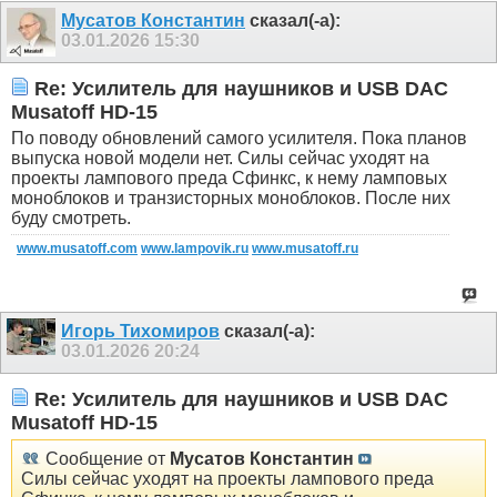
Мусатов Константин
сказал(-а):
03.01.2026
15:30
Re: Усилитель для наушников и USB DAC
Musatoff HD-15
По поводу обновлений самого усилителя. Пока планов
выпуска новой модели нет. Силы сейчас уходят на
проекты лампового преда Сфинкс, к нему ламповых
моноблоков и транзисторных моноблоков. После них
буду смотреть.
www.musatoff.com
www.lampovik.ru
www.musatoff.ru
Игорь Тихомиров
сказал(-а):
03.01.2026
20:24
Re: Усилитель для наушников и USB DAC
Musatoff HD-15
Сообщение от
Мусатов Константин
Силы сейчас уходят на проекты лампового преда