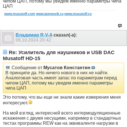
чипом ЦАП, потому мы увидем именно параметры чипа
ЦАП
www.musatoff.com
www.lampovik.ru
www.musatoff.ru
Владимир R-V-A
сказал(-а):
09.10.2024
20:42
Re: Усилитель для наушников и USB DAC
Musatoff HD-15
Сообщение от
Мусатов Константин
В принципе да. Но ничего нового в них не найти.
Аналоговая часть имеет запас по параметрам перед
чипом ЦАП, потому мы увидем именно параметры
чипа ЦАП
Это потому, что вы еще не знали какие измерения меня
интересуют.
На мой взгляд, интересней всего интермодуляционные
искажения с двумя несущими, например в стандартных
тестах программы REW как на эквиваленте нагрузки в