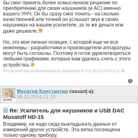
бы смог принять более осмысленное решение по
приобретению для своих наушников (и АС) именно
вашего УНЧ. Он бы сразу смог понять - на сколько
качественней или точней он услышит звук в своих
наушниках на вашем усилителе, за те же деньги или
даже дешевле.
Но, это моя личная позиция, с которой еще не все
инженеры - разработчики и производители аппаратуры
могут быть согласны. Поэтому я готов удовлетвориться
любыми графиками, которые вам удалось снять с этого
устройства.
Последний раз редактировалось Владимир R-V-A; 09.10.2024 в
21:36
.
Мусатов Константин
сказал(-а):
09.10.2024
21:18
Re: Усилитель для наушников и USB DAC
Musatoff HD-15
Владимир, не надо сюда выкладывать данные от
измерений других устройств. Эта ветка посвящена
только одному прибору.