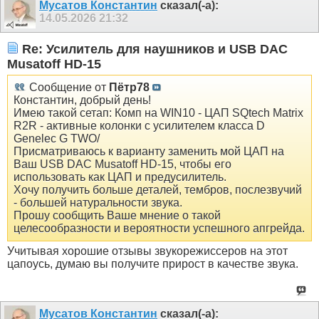
Мусатов Константин
сказал(-а):
14.05.2026
21:32
Re: Усилитель для наушников и USB DAC
Musatoff HD-15
Сообщение от
Пётр78
Константин, добрый день!
Имею такой сетап: Комп на WIN10 - ЦАП SQtech Matrix
R2R - активные колонки с усилителем класса D
Genelec G TWO/
Присматриваюсь к варианту заменить мой ЦАП на
Ваш USB DAC Musatoff HD-15, чтобы его
использовать как ЦАП и предусилитель.
Хочу получить больше деталей, тембров, послезвучий
- большей натуральности звука.
Прошу сообщить Ваше мнение о такой
целесообразности и вероятности успешного апгрейда.
Учитывая хорошие отзывы звукорежиссеров на этот
цапоусь, думаю вы получите прирост в качестве звука.
Мусатов Константин
сказал(-а):