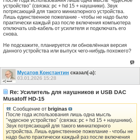
После года использования лишь одна мысль "чудесное
устройство" (связка: pc + hd 15 + наушники). Звук
потрясающий для такого миниатюрного устройства.
Лишь единственное пожелание - чтобы не надо было
практически каждый раз после включения компьютера
отключать usb-кабель от усилителя и подключать его
снова.
Не подскажите, планируется ли обновлённая версия
данного устройства или выпуск чего-нибудь похожего?
Мусатов Константин
сказал(-а):
03.01.2026
15:28
Re: Усилитель для наушников и USB DAC
Musatoff HD-15
Сообщение от
briginas
После года использования лишь одна мысль
"чудесное устройство" (связка: pc + hd 15 + наушники).
Звук потрясающий для такого миниатюрного
устройства. Лишь единственное пожелание - чтобы не
надо было практически каждый раз после включения