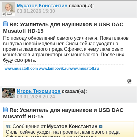
Мусатов Константин
сказал(-а):
03.01.2026
15:30
Re: Усилитель для наушников и USB DAC
Musatoff HD-15
По поводу обновлений самого усилителя. Пока планов
выпуска новой модели нет. Силы сейчас уходят на
проекты лампового преда Сфинкс, к нему ламповых
моноблоков и транзисторных моноблоков. После них
буду смотреть.
www.musatoff.com
www.lampovik.ru
www.musatoff.ru
Игорь Тихомиров
сказал(-а):
03.01.2026
20:24
Re: Усилитель для наушников и USB DAC
Musatoff HD-15
Сообщение от
Мусатов Константин
Силы сейчас уходят на проекты лампового преда