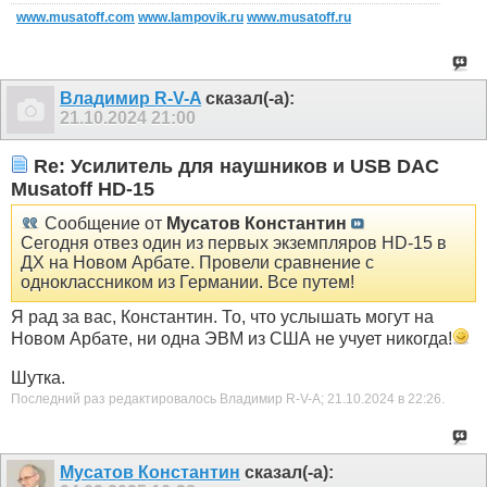
www.musatoff.com
www.lampovik.ru
www.musatoff.ru
Владимир R-V-A
сказал(-а):
21.10.2024
21:00
Re: Усилитель для наушников и USB DAC
Musatoff HD-15
Сообщение от
Мусатов Константин
Сегодня отвез один из первых экземпляров HD-15 в
ДХ на Новом Арбате. Провели сравнение с
одноклассником из Германии. Все путем!
Я рад за вас, Константин. То, что услышать могут на
Новом Арбате, ни одна ЭВМ из США не учует никогда!
Шутка.
Последний раз редактировалось Владимир R-V-A; 21.10.2024 в
22:26
.
Мусатов Константин
сказал(-а):