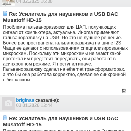
04.02.2025
16:38
Re: Усилитель для наушников и USB DAC
Musatoff HD-15
Проблема гальваноразвязки для ЦАП, получающих
сигнал от компьютера, актуальна. Иногда применяют
гальваноразвязку на USB. Но это не лучшее решение.
Более распространена гальваноразвязка на шине I2S.
Чаще ее делают с использованием специализированных
микросхем. Поскольку эти микросхемы не знают какой
протокол им предстоит передавать, они работают в
асинхронном режиме. Я поступил иначе.
Гальваноразвязку сделал на ethernet трансформаторах,
а что бы она работала корректно, сделал ее синхронной
с бит клоком
briginas
сказал(-а):
03.01.2026
13:44
Re: Усилитель для наушников и USB DAC
Musatoff HD-15