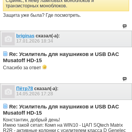
Сфинкс, к нему ламповых моноблоков и
транзисторных моноблоков.
Защита уже была? Где посмотреть.
briginas
сказал(-а):
17.01.2026
18:34
Re: Усилитель для наушников и USB DAC
Musatoff HD-15
Спасибо за ответ
Пётр78
сказал(-а):
14.05.2026
17:28
Re: Усилитель для наушников и USB DAC
Musatoff HD-15
Константин, добрый день!
Имею такой сетап: Комп на WIN10 - ЦАП SQtech Matrix
R2R - активные колонки с усилителем класса D Genelec