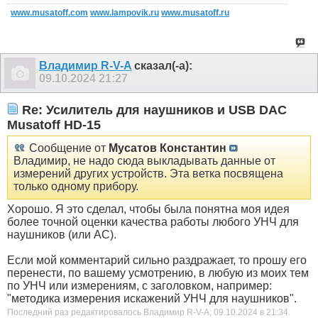
www.musatoff.com
www.lampovik.ru
www.musatoff.ru
Владимир R-V-A
сказал(-а):
09.10.2024
21:27
Re: Усилитель для наушников и USB DAC
Musatoff HD-15
Сообщение от
Мусатов Константин
Владимир, не надо сюда выкладывать данные от
измерений других устройств. Эта ветка посвящена
только одному прибору.
Хорошо. Я это сделал, чтобы была понятна моя идея
более точной оценки качества работы любого УНЧ для
наушников (или АС).
Если мой комментарий сильно раздражает, то прошу его
перенести, по вашему усмотрению, в любую из моих тем
по УНЧ или измерениям, с заголовком, например:
"методика измерения искажений УНЧ для наушников".
Последний раз редактировалось Владимир R-V-A; 09.10.2024 в
21:34
.