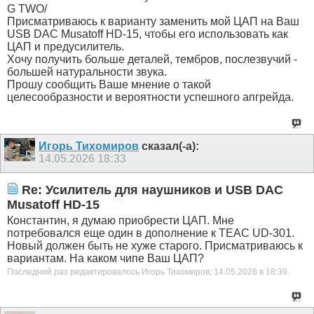
G TWO/
Присматриваюсь к варианту заменить мой ЦАП на Ваш
USB DAC Musatoff HD-15, чтобы его использовать как
ЦАП и предусилитель.
Хочу получить больше деталей, тембров, послезвучий -
большей натуральности звука.
Прошу сообщить Ваше мнение о такой
целесообразности и вероятности успешного апгрейда.
Игорь Тихомиров
сказал(-а):
14.05.2026
18:33
Re: Усилитель для наушников и USB DAC
Musatoff HD-15
Константин, я думаю приобрести ЦАП. Мне
потребовался еще один в дополнение к TEAC UD-301.
Новый должен быть не хуже старого. Присматриваюсь к
вариантам. На каком чипе Ваш ЦАП?
Последний раз редактировалось Игорь Тихомиров; 14.05.2026 в
18:39
.