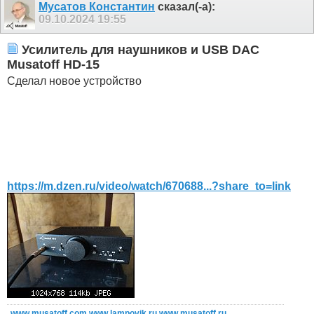
Мусатов Константин
сказал(-а):
09.10.2024
19:55
Усилитель для наушников и USB DAC
Musatoff HD-15
Сделал новое устройство
https://m.dzen.ru/video/watch/670688...?share_to=link
www.musatoff.com
www.lampovik.ru
www.musatoff.ru