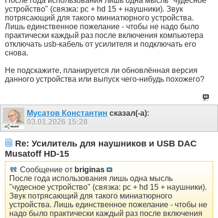
После года использования лишь одна мысль "чудесное
устройство" (связка: pc + hd 15 + наушники). Звук
потрясающий для такого миниатюрного устройства.
Лишь единственное пожелание - чтобы не надо было
практически каждый раз после включения компьютера
отключать usb-кабель от усилителя и подключать его
снова.
Не подскажите, планируется ли обновлённая версия
данного устройства или выпуск чего-нибудь похожего?
Мусатов Константин
сказал(-а):
03.01.2026
15:28
Re: Усилитель для наушников и USB DAC
Musatoff HD-15
Сообщение от
briginas
После года использования лишь одна мысль
"чудесное устройство" (связка: pc + hd 15 + наушники).
Звук потрясающий для такого миниатюрного
устройства. Лишь единственное пожелание - чтобы не
надо было практически каждый раз после включения