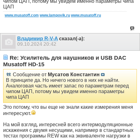
чипом ЦАП, потому мы увидем именно параметры чипа
ЦАП
www.musatoff.com
www.lampovik.ru
www.musatoff.ru
Владимир R-V-A
сказал(-а):
09.10.2024
20:42
Re: Усилитель для наушников и USB DAC
Musatoff HD-15
Сообщение от
Мусатов Константин
В принципе да. Но ничего нового в них не найти.
Аналоговая часть имеет запас по параметрам перед
чипом ЦАП, потому мы увидем именно параметры
чипа ЦАП
Это потому, что вы еще не знали какие измерения меня
интересуют.
На мой взгляд, интересней всего интермодуляционные
искажения с двумя несущими, например в стандартных
тестах программы REW как на эквиваленте нагрузки в