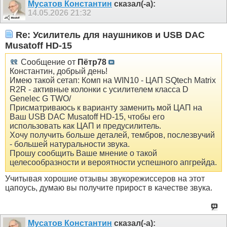
Мусатов Константин
сказал(-а):
14.05.2026
21:32
Re: Усилитель для наушников и USB DAC
Musatoff HD-15
Сообщение от
Пётр78
Константин, добрый день!
Имею такой сетап: Комп на WIN10 - ЦАП SQtech Matrix
R2R - активные колонки с усилителем класса D
Genelec G TWO/
Присматриваюсь к варианту заменить мой ЦАП на
Ваш USB DAC Musatoff HD-15, чтобы его
использовать как ЦАП и предусилитель.
Хочу получить больше деталей, тембров, послезвучий
- большей натуральности звука.
Прошу сообщить Ваше мнение о такой
целесообразности и вероятности успешного апгрейда.
Учитывая хорошие отзывы звукорежиссеров на этот
цапоусь, думаю вы получите прирост в качестве звука.
Мусатов Константин
сказал(-а):