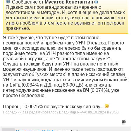
Сообщение от
Мусатов Константин
Я давно сам пропагандировал измерения с
десятитоновым методом. И, хотя я еще не делал таких
детальных измерений этого усилителя, я понимаю, что
у него проблем в этом тесте не возникнет, он построен
правильно.
Я тоже думаю, что тут не будет в этом плане
неожиданностей и проблем как у УНЧ D класса. Просто
мне, как исследователю, интересно было бы сравнить
подобные тесты на УНЧ разного типа именно на
реальной нагрузке, а не "в абстрактном вакууме".
Слушать то люди будут эти УНЧ на вполне понятных
моделях наушников. И именно такие тесты заставляют
задуматься об "узких местах" в плане искажений связки
УНЧ и наушники, когда гнаться за минимумом искажений
на 1 кГц (0,034% и Д.Д. под 80-90 дБ) или снижать
интермодуляционные искажения на ВЧ (0,074%), уже
просто бесполезно.
Пардон, - 0,0075% по акустическому сигналу...
Последний раз редактировалось Владимир R-V-A; 09.10.2024 в
23:08
.