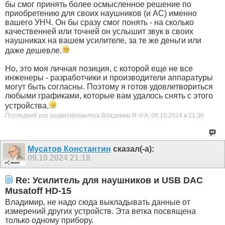
бы смог принять более осмысленное решение по
приобретению для своих наушников (и АС) именно
вашего УНЧ. Он бы сразу смог понять - на сколько
качественней или точней он услышит звук в своих
наушниках на вашем усилителе, за те же деньги или
даже дешевле.
Но, это моя личная позиция, с которой еще не все
инженеры - разработчики и производители аппаратуры
могут быть согласны. Поэтому я готов удовлетвориться
любыми графиками, которые вам удалось снять с этого
устройства.
Последний раз редактировалось Владимир R-V-A; 09.10.2024 в
21:36
.
Мусатов Константин
сказал(-а):
09.10.2024
21:18
Re: Усилитель для наушников и USB DAC
Musatoff HD-15
Владимир, не надо сюда выкладывать данные от
измерений других устройств. Эта ветка посвящена
только одному прибору.