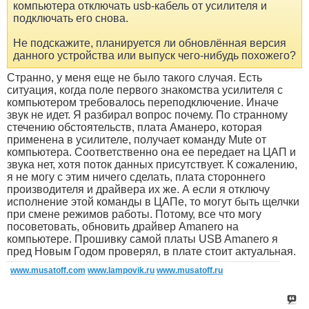
компьютера отключать usb-кабель от усилителя и
подключать его снова.
Не подскажите, планируется ли обновлённая версия
данного устройства или выпуск чего-нибудь похожего?
Странно, у меня еще не было такого случая. Есть
ситуация, когда поле первого знакомства усилителя с
компьютером требовалось переподключение. Иначе
звук не идет. Я разбирал вопрос почему. По странному
стечению обстоятельств, плата Аманеро, которая
применена в усилителе, получает команду Mute от
компьютера. Соответственно она ее передает на ЦАП и
звука нет, хотя поток данных присутствует. К сожалению,
я не могу с этим ничего сделать, плата стороннего
производителя и драйвера их же. А если я отключу
исполнение этой команды в ЦАПе, то могут быть щелчки
при смене режимов работы. Потому, все что могу
посоветовать, обновить драйвер Amanero на
компьютере. Прошивку самой платы USB Amanero я
пред Новым Годом проверял, в плате стоит актуальная.
www.musatoff.com
www.lampovik.ru
www.musatoff.ru