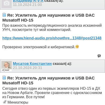
Владимир R-V-A
сказал(-а):
11.10.2024
21:00
Re: Усилитель для наушников и USB DAC
Musatoff HD-15
Про важность интермодуляционного анализа искажений
УНЧ, посмотрите тут мой комментарий.
https://www.hiend-audio.pro/showthre...1348#post21348
Проверено электроникой и кибернетикой.
Мусатов Константин
сказал(-а):
21.10.2024
20:31
Re: Усилитель для наушников и USB DAC
Musatoff HD-15
Сегодня отвез один из первых экземпляров HD-15 в ДХ
на Новом Арбате. Провели сравнение с одноклассником
из Германии. Все путем!
Миниатюры