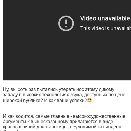
Ну, вы хоть раз пытались утереть нос этому дикому
западу в высоких технологиях звука, доступных по цене
широкой публике? И как ваши успехи?
И как водится, самые главные - высокохудожественные
аргументы к вышесказанному прилагаются в виде
красных линий для жарптицы, неуловимой как индеец