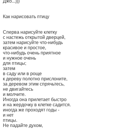
Джо...)))
Как нарисовать птицу
Сперва нарисуйте клетку
с настежь открытой дверцей,
затем нарисуйте что-нибудь
красивое и простое,
что-нибудь очень приятное
и нужное очень
для птицы;
затем
в саду или в роще
к дереву полотно прислоните,
за деревом этим спрячьтесь,
не двигайтесь
и молчите.
Иногда она прилетает быстро
и на жердочку в клетке садится.
иногда же проходят годы -
и нет
птицы.
Не падайте духом,