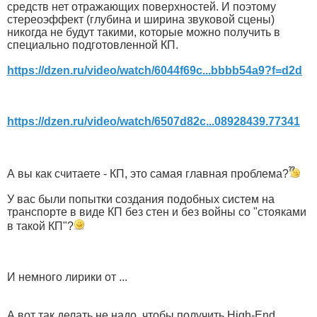
средств нет отражающих поверхностей. И поэтому
стереоэффект (глубина и ширина звуковой сцены)
никогда не будут такими, которые можно получить в
специально подготовленной КП.
https://dzen.ru/video/watch/6044f69c...bbbb54a9?f=d2d
https://dzen.ru/video/watch/6507d82c...08928439.77341
А вы как считаете - КП, это самая главная проблема?
У вас были попытки создания подобных систем на
транспорте в виде КП без стен и без войны со "стояками
в такой КП"?
И немного лирики от ...
А вот так делать не надо, чтобы получить High-End....