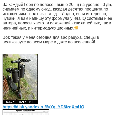
За каждый Герц по полосе - выше 20 Гц на уровне - 3 дБ,
снимаем по одному очку... каждая десятая процента по
искажениям - пол очка...и т.д.... Ладно, если интересно,
чуваки, я вам напишу эту формула учета IQ системы и её
автора, полосы частот и искажений - как линейных, так и
нелинейных, и интермодуляционных.
Вот, такая у меня сегодня для вас рацуха, спецы в
великозвуке во всем мире и даже во вселенной!
https://disk.yandex.ru/i/uYq_YD6izqXmUQ