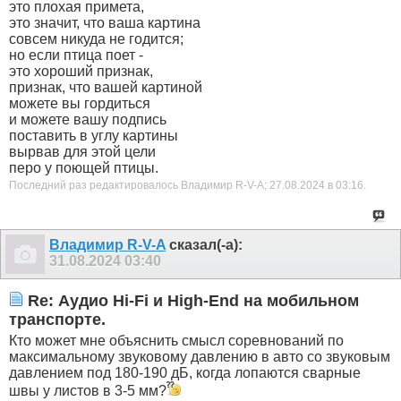
это плохая примета,
это значит, что ваша картина
совсем никуда не годится;
но если птица поет -
это хороший признак,
признак, что вашей картиной
можете вы гордиться
и можете вашу подпись
поставить в углу картины
вырвав для этой цели
перо у поющей птицы.
Последний раз редактировалось Владимир R-V-A; 27.08.2024 в
03:16
.
Владимир R-V-A
сказал(-а):
31.08.2024
03:40
Re: Аудио Hi-Fi и High-End на мобильном
транспорте.
Кто может мне объяснить смысл соревнований по
максимальному звуковому давлению в авто со звуковым
давлением под 180-190 дБ, когда лопаются сварные
швы у листов в 3-5 мм?