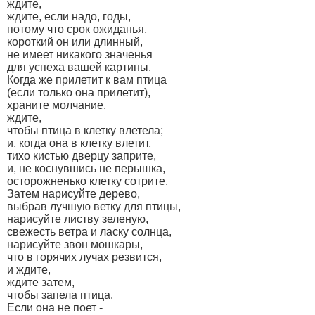
ждите,
ждите, если надо, годы,
потому что срок ожиданья,
короткий он или длинный,
не имеет никакого значенья
для успеха вашей картины.
Когда же прилетит к вам птица
(если только она прилетит),
храните молчание,
ждите,
чтобы птица в клетку влетела;
и, когда она в клетку влетит,
тихо кистью дверцу заприте,
и, не коснувшись не перышка,
осторожненько клетку сотрите.
Затем нарисуйте дерево,
выбрав лучшую ветку для птицы,
нарисуйте листву зеленую,
свежесть ветра и ласку солнца,
нарисуйте звон мошкары,
что в горячих лучах резвится,
и ждите,
ждите затем,
чтобы запела птица.
Если она не поет -