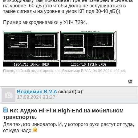
микродинаму там показывает третье измерение сигнала
на уровне -60 дБ (это чтобы долго не вслушиваться в
такие сигналы на уровне шумов КП под 30-40 дБ)))
Пример микродинамики у УНЧ 7294.
Последний раз редактировалось Владимир R-V-A; 04.09.2024 в
01:44
.
Владимир R-V-A
сказал(-а):
17.09.2024
23:27
Re: Аудио Hi-Fi и High-End на мобильном
транспорте.
Для тех, кто инноватор. И, у которого руки растут от туда,
от куда надо.