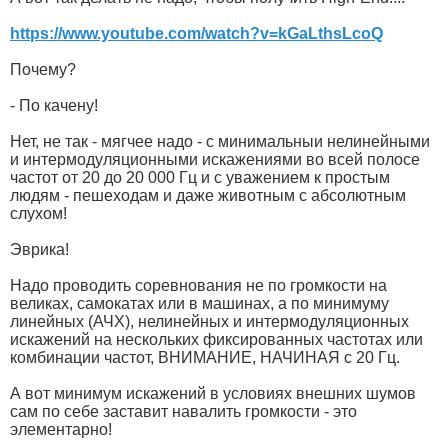
https://www.youtube.com/watch?v=kGaLthsLcoQ
Почему?
- По качену!
Нет, не так - мягчее надо - с минимальныи нелинейными
и интермодуляционными искажениями во всей полосе
частот от 20 до 20 000 Гц и с уважением к простым
людям - пешеходам и даже животным с абсолютным
слухом!
Эврика!
Надо проводить соревнования не по громкости на
великах, самокатах или в машинах, а по минимуму
линейных (АЧХ), нелинейных и интермодуляционных
искажений на нескольких фиксированных частотах или
комбинации частот, ВНИМАНИЕ, НАЧИНАЯ с 20 Гц.
А вот минимум искажений в условиях внешних шумов
сам по себе заставит навалить громкости - это
элементарно!