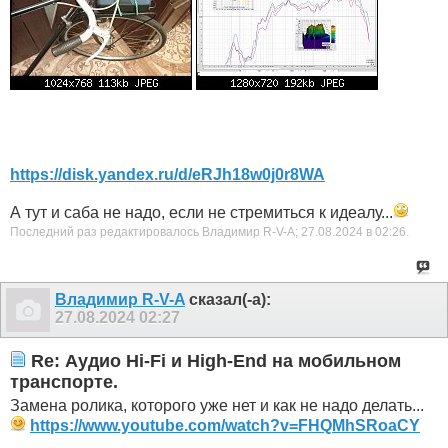
https://disk.yandex.ru/d/eRJh18w0j0r8WA
А тут и саба не надо, если не стремиться к идеалу...
Последний раз редактировалось Владимир R-V-A; 27.08.2024 в
02:26
.
Владимир R-V-A
сказал(-а):
27.08.2024
02:27
Re: Аудио Hi-Fi и High-End на мобильном
транспорте.
Замена ролика, которого уже нет и как не надо делать...
https://www.youtube.com/watch?v=FHQMhSRoaCY