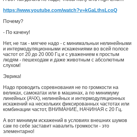
https://www.youtube.com/watch?v=kGaLthsLcoQ
Почему?
- По качену!
Нет, не так - мягчее надо - с минимальныи нелинейными
и интермодуляционными искажениями во всей полосе
частот от 20 до 20 000 Гц и с уважением к простым
людям - пешеходам и даже животным с абсолютным
слухом!
Эврика!
Надо проводить соревнования не по громкости на
великах, самокатах или в машинах, а по минимуму
линейных (АЧХ), нелинейных и интермодуляционных
искажений на нескольких фиксированных частотах или
комбинации частот, ВНИМАНИЕ, НАЧИНАЯ с 20 Гц.
А вот минимум искажений в условиях внешних шумов
сам по себе заставит навалить громкости - это
элементарно!