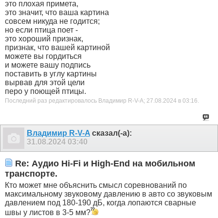
это плохая примета,
это значит, что ваша картина
совсем никуда не годится;
но если птица поет -
это хороший признак,
признак, что вашей картиной
можете вы гордиться
и можете вашу подпись
поставить в углу картины
вырвав для этой цели
перо у поющей птицы.
Последний раз редактировалось Владимир R-V-A; 27.08.2024 в
03:16
.
Владимир R-V-A
сказал(-а):
31.08.2024
03:40
Re: Аудио Hi-Fi и High-End на мобильном
транспорте.
Кто может мне объяснить смысл соревнований по
максимальному звуковому давлению в авто со звуковым
давлением под 180-190 дБ, когда лопаются сварные
швы у листов в 3-5 мм?