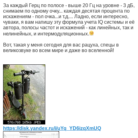
За каждый Герц по полосе - выше 20 Гц на уровне - 3 дБ,
снимаем по одному очку... каждая десятая процента по
искажениям - пол очка...и т.д.... Ладно, если интересно,
чуваки, я вам напишу эту формула учета IQ системы и её
автора, полосы частот и искажений - как линейных, так и
нелинейных, и интермодуляционных.
Вот, такая у меня сегодня для вас рацуха, спецы в
великозвуке во всем мире и даже во вселенной!
https://disk.yandex.ru/i/uYq_YD6izqXmUQ