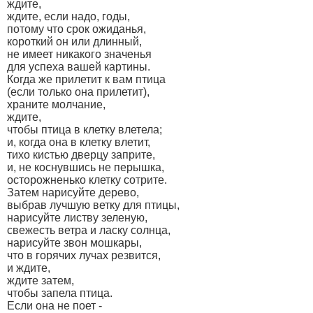
ждите,
ждите, если надо, годы,
потому что срок ожиданья,
короткий он или длинный,
не имеет никакого значенья
для успеха вашей картины.
Когда же прилетит к вам птица
(если только она прилетит),
храните молчание,
ждите,
чтобы птица в клетку влетела;
и, когда она в клетку влетит,
тихо кистью дверцу заприте,
и, не коснувшись не перышка,
осторожненько клетку сотрите.
Затем нарисуйте дерево,
выбрав лучшую ветку для птицы,
нарисуйте листву зеленую,
свежесть ветра и ласку солнца,
нарисуйте звон мошкары,
что в горячих лучах резвится,
и ждите,
ждите затем,
чтобы запела птица.
Если она не поет -