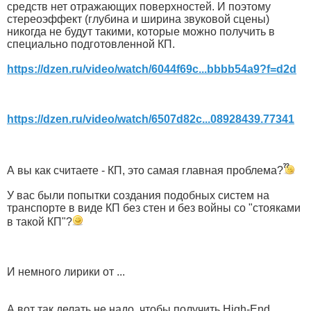
средств нет отражающих поверхностей. И поэтому
стереоэффект (глубина и ширина звуковой сцены)
никогда не будут такими, которые можно получить в
специально подготовленной КП.
https://dzen.ru/video/watch/6044f69c...bbbb54a9?f=d2d
https://dzen.ru/video/watch/6507d82c...08928439.77341
А вы как считаете - КП, это самая главная проблема?
У вас были попытки создания подобных систем на
транспорте в виде КП без стен и без войны со "стояками
в такой КП"?
И немного лирики от ...
А вот так делать не надо, чтобы получить High-End....