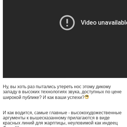
Ну, вы хоть раз пытались утереть нос этому дикому
западу в высоких технологиях звука, доступных по цене
широкой публике? И как ваши успехи?
И как водится, самые главные - высокохудожественные
аргументы к вышесказанному прилагаются в виде
красных линий для жарптицы, неуловимой как индеец