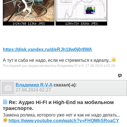
https://disk.yandex.ru/d/eRJh18w0j0r8WA
А тут и саба не надо, если не стремиться к идеалу...
Последний раз редактировалось Владимир R-V-A; 27.08.2024 в
02:26
.
Владимир R-V-A
сказал(-а):
27.08.2024
02:27
Re: Аудио Hi-Fi и High-End на мобильном
транспорте.
Замена ролика, которого уже нет и как не надо делать...
https://www.youtube.com/watch?v=FHQMhSRoaCY