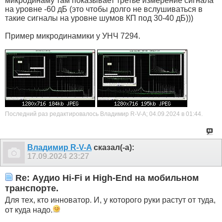
микродинаму там показывает третье измерение сигнала
на уровне -60 дБ (это чтобы долго не вслушиваться в
такие сигналы на уровне шумов КП под 30-40 дБ)))
Пример микродинамики у УНЧ 7294.
Последний раз редактировалось Владимир R-V-A; 04.09.2024 в
01:44
.
Владимир R-V-A
сказал(-а):
17.09.2024
23:27
Re: Аудио Hi-Fi и High-End на мобильном
транспорте.
Для тех, кто инноватор. И, у которого руки растут от туда,
от куда надо.