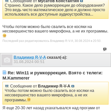
Сообщение от
Мусатов Константин
Странно. Какое дело румкоррекции до оборудования?
Это ведь чисто математическое дело и должно просто
использовать все доступные аудиоустройства...
Чтобы потом можно было свалить все косяки на
несовершенство вашего микрофона, а не их программы.
Последний раз редактировалось Владимир R-V-A; 30.08.2024 в
20:50
.
Владимир R-V-A
сказал(-а):
31.08.2024
00:51
Re: Win11 и румкоррекция. Взято с телеги:
M.Kammerer
Сообщение от
Владимир R-V-A
Чтобы потом можно было свалить все косяки на
несовершенство вашего микрофона, а не их
программы.
Я еще 20-30 лет назад ухахатывался над прогами от