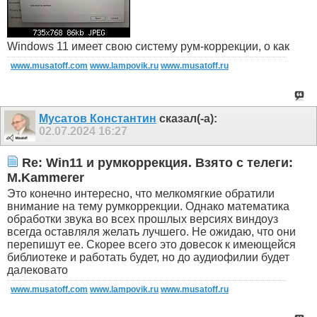
Windows 11 имеет свою систему рум-коррекции, о как
www.musatoff.com
www.lampovik.ru
www.musatoff.ru
Мусатов Константин
сказал(-а):
02.07.2024
16:27
Re: Win11 и румкоррекция. Взято с телеги:
M.Kammerer
Это конечно интересно, что мелкомягкие обратили
внимание на тему румкоррекции. Однако математика
обработки звука во всех прошлых версиях виндоуз
всегда оставляля желать лучшего. Не ожидаю, что они
перепишут ее. Скорее всего это довесок к имеющейся
библиотеке и работать будет, но до аудиофилии будет
далековато
www.musatoff.com
www.lampovik.ru
www.musatoff.ru