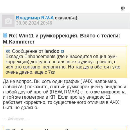
Владимир R-V-A
сказал(-а):
30.08.2024
20:46
Re: Win11 и румкоррекция. Взято с телеги:
M.Kammerer
Сообщение от
landco
Вкладка Enhancements (где и находится опция рум-
коррекции) доступна не для всех аудиоустройств, с
чем это связано, непонятно. Но так дела обстоят уже
очень давно, еще с 7ки
Да не вопрос. Вы хоть один график ( АЧХ, например,
любой АС) покажите, снятый румкоррекцией у виндовс и
любой другой прогой (REW, RMAA) с того же микрофона
и той же геометрии в КП. Если прога у виндовс 11
работает корректно, то существенного отличия в АЧХ
быть не должно.
- - - Добавлено - - -