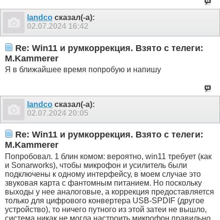
landco
сказал(-а):
02.07.2024
16:42
Re: Win11 и румкоррекция. Взято с телеги:
M.Kammerer
Я в ближайшее время попробую и напишу
landco
сказал(-а):
02.07.2024
20:05
Re: Win11 и румкоррекция. Взято с телеги:
M.Kammerer
Попробовал. 1 блин комом: вероятно, win11 требует (как
и Sonarworks), чтобы микрофон и усилитель были
подключены к одному интерфейсу, в моем случае это
звуковая карта с фантомным питанием. Но поскольку
выходы у нее аналоговые, а коррекция предоставляется
только для цифрового конвертера USB-SPDIF (другое
устройство), то ничего путного из этой затеи не вышло,
система никак не могла настроить микрофон правильно.