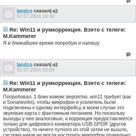
landco
сказал(-а):
02.07.2024
16:42
Re: Win11 и румкоррекция. Взято с телеги:
M.Kammerer
Я в ближайшее время попробую и напишу
landco
сказал(-а):
02.07.2024
20:05
Re: Win11 и румкоррекция. Взято с телеги:
M.Kammerer
Попробовал. 1 блин комом: вероятно, win11 требует (как
и Sonarworks), чтобы микрофон и усилитель были
подключены к одному интерфейсу, в моем случае это
звуковая карта с фантомным питанием. Но поскольку
выходы у нее аналоговые, а коррекция предоставляется
только для цифрового конвертера USB-SPDIF (другое
устройство), то ничего путного из этой затеи не вышло,
система никак не могла настроить микрофон правильно.