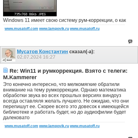
Windows 11 имеет свою систему рум-коррекции, о как
www.musatoff.com
www.lampovik.ru
www.musatoff.ru
Мусатов Константин
сказал(-а):
02.07.2024
16:27
Re: Win11 и румкоррекция. Взято с телеги:
M.Kammerer
Это конечно интересно, что мелкомягкие обратили
внимание на тему румкоррекции. Однако математика
обработки звука во всех прошлых версиях виндоуз
всегда оставляля желать лучшего. Не ожидаю, что они
перепишут ее. Скорее всего это довесок к имеющейся
библиотеке и работать будет, но до аудиофилии будет
далековато
www.musatoff.com
www.lampovik.ru
www.musatoff.ru