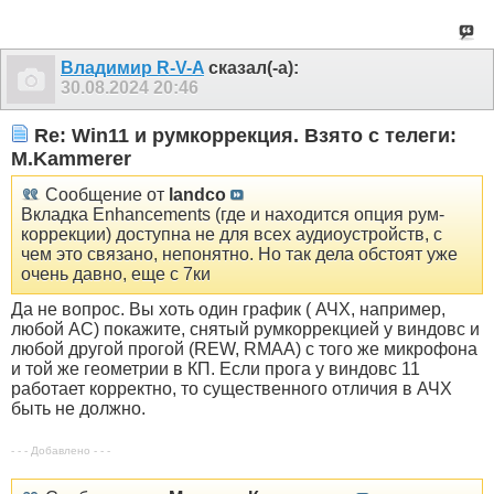
Владимир R-V-A
сказал(-а):
30.08.2024
20:46
Re: Win11 и румкоррекция. Взято с телеги:
M.Kammerer
Сообщение от
landco
Вкладка Enhancements (где и находится опция рум-
коррекции) доступна не для всех аудиоустройств, с
чем это связано, непонятно. Но так дела обстоят уже
очень давно, еще с 7ки
Да не вопрос. Вы хоть один график ( АЧХ, например,
любой АС) покажите, снятый румкоррекцией у виндовс и
любой другой прогой (REW, RMAA) с того же микрофона
и той же геометрии в КП. Если прога у виндовс 11
работает корректно, то существенного отличия в АЧХ
быть не должно.
- - - Добавлено - - -