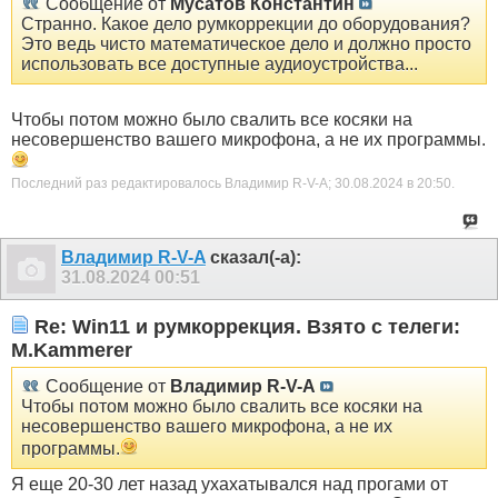
Сообщение от
Мусатов Константин
Странно. Какое дело румкоррекции до оборудования?
Это ведь чисто математическое дело и должно просто
использовать все доступные аудиоустройства...
Чтобы потом можно было свалить все косяки на
несовершенство вашего микрофона, а не их программы.
Последний раз редактировалось Владимир R-V-A; 30.08.2024 в
20:50
.
Владимир R-V-A
сказал(-а):
31.08.2024
00:51
Re: Win11 и румкоррекция. Взято с телеги:
M.Kammerer
Сообщение от
Владимир R-V-A
Чтобы потом можно было свалить все косяки на
несовершенство вашего микрофона, а не их
программы.
Я еще 20-30 лет назад ухахатывался над прогами от