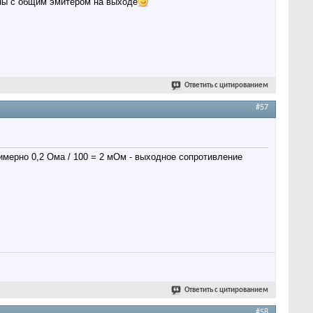
оны с общим эмитером на выходе
Ответить с цитированием
#57
имерно 0,2 Ома / 100 = 2 мОм - выходное сопротивление
Ответить с цитированием
#58