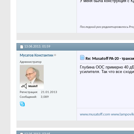
У меня была конструкция с К
Последний раз редактировалось Prop
13.06.2013,
01:59
Мусатов Константин
Re: Musatoff PA-20 - тран
Администратор
Глубина ООС примерно 40 дБ.
усилителя. Так что все сходи
Регистрация
21.01.2013
Сообщений
3,089
www.musatoff.com
www.lampovik