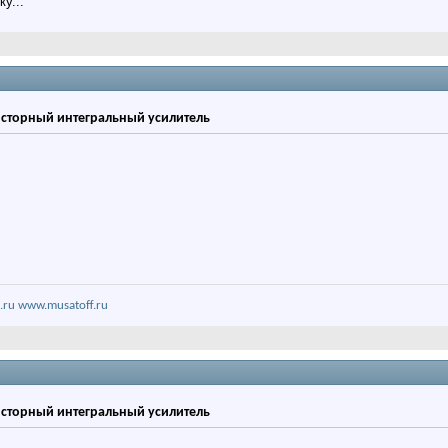
у...
зисторный интегральный усилитель
.ru
www.musatoff.ru
зисторный интегральный усилитель