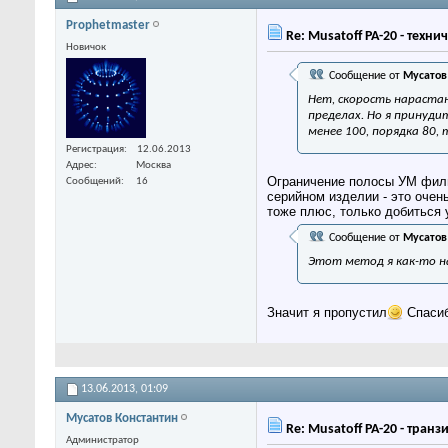
Prophetmaster
Re: Musatoff PA-20 - техн
Новичок
Сообщение от
Мусатов
Нет, скорость нарастан
пределах. Но я принуди
менее 100, порядка 80,
Регистрация
12.06.2013
Адрес
Москва
Ограничение полосы УМ фильт
Сообщений
16
серийном изделии - это очен
тоже плюс, только добиться 
Сообщение от
Мусатов
Этот метод я как-то на
Значит я пропустил
Спасиб
13.06.2013,
01:09
Мусатов Константин
Re: Musatoff PA-20 - тран
Администратор