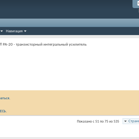
Навигация
ff PA-20 - транзисторный интегральный усилитель
аться.
ЕСЬ
.
Стран
Показано с 51 по 75 из 535