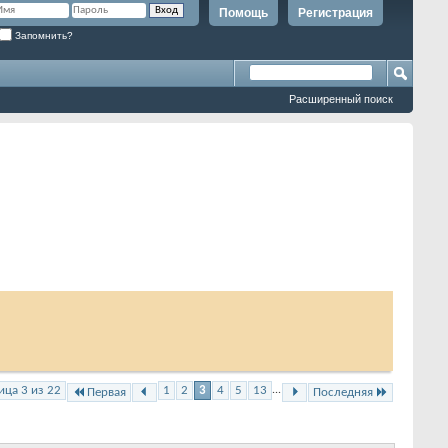
Помощь
Регистрация
Запомнить?
Расширенный поиск
ица 3 из 22
1
2
3
4
5
13
...
Первая
Последняя