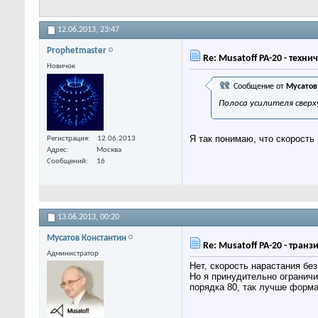
12.06.2013,
23:47
Prophetmaster
Re: Musatoff PA-20 - техн
Новичок
Сообщение от
Мусатов
Полоса усилителя сверх
Я так понимаю, что скорость
Регистрация
12.06.2013
Адрес
Москва
Сообщений
16
13.06.2013,
00:20
Мусатов Константин
Re: Musatoff PA-20 - тран
Администратор
Нет, скорость нарастания бе
Но я принудительно ограничи
порядка 80, так лучше форма