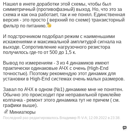
Нашел в инете доработки этой схемы, чтобы был
симметричный (противофазный) выход. Но, что это за
схема и как она работает, так и не понял. Единственная
версия - это просто ( верхний по схеме) транзисторный
фильтр по питанию.
И подстрочником подобрал режим с наименьшими
искажениями и максимальной амплитудой сигнала на
выходе. Сопротивление нагрузочного резистора
получилось где-то от 500 до 1,5 к.
Вывод по измерениям - 3 из 4 динамиков имеют
практически одинаковые АЧХ с очень (High-End
точностью). Поэтому рекомендую этот динамик для
установки в High-End системах очень малых размеров.
Завал по АЧХ в одном (№1) динамике мне не понятен.
Обычно это происходит при неправильной приклейке
колпачка - ремонт этого динамика тут не причем ( см.
графики выше).
Миниатюры
Последний раз редактировалось Владимир R-V-A; 12.09.2022 в
23:38
.