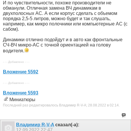
И по чувствительности, похоже производители не
обманули. Отличная замена ВЧ динамикам в
двухполосных АС. А если корпус сделать с объемом
порядка 2,5-5 литров, можно будет и так слушать,
например, как микро полочники или компьютерные АС (с
сабом).
Динамики отлично подойдут и в авто как фронтальные
СЧ-ВЧ микро-АС с точной ориентацией на голову
водителя.
- - - Добавлено - - -
Вложение 5592
- - - Добавлено - - -
Вложение 5593
Миниатюры
Последний раз редактировалось Владимир R-V-A; 28.08.2022 в
02:14
.
Владимир R-V-A
сказал(-а):
12.09.2022
22:47