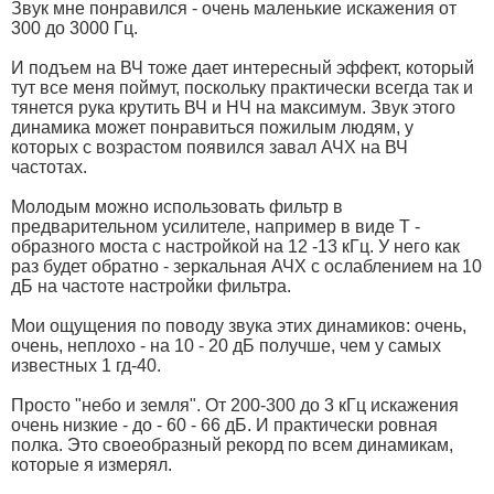
Звук мне понравился - очень маленькие искажения от
300 до 3000 Гц.
И подъем на ВЧ тоже дает интересный эффект, который
тут все меня поймут, поскольку практически всегда так и
тянется рука крутить ВЧ и НЧ на максимум. Звук этого
динамика может понравиться пожилым людям, у
которых с возрастом появился завал АЧХ на ВЧ
частотах.
Молодым можно использовать фильтр в
предварительном усилителе, например в виде Т -
образного моста с настройкой на 12 -13 кГц. У него как
раз будет обратно - зеркальная АЧХ с ослаблением на 10
дБ на частоте настройки фильтра.
Мои ощущения по поводу звука этих динамиков: очень,
очень, неплохо - на 10 - 20 дБ получше, чем у самых
известных 1 гд-40.
Просто "небо и земля". От 200-300 до 3 кГц искажения
очень низкие - до - 60 - 66 дБ. И практически ровная
полка. Это своеобразный рекорд по всем динамикам,
которые я измерял.