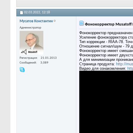
02.03.2022,
12:18
Мусатов Константин
Фонокорректор Musatoff 
Администратор
Фонокорректор предназначе
Усиление фонокорректора ста
Тип коррекции - RIAA-78. Точ
Отношение сигнал/шум - 79 
Фонокорректор имеет смешан
Фонокорректор имеет двухста
Регистрация
21.01.2013
А для минимизации проникани
Сообщений
3,089
Страница продукта:
http://m
Видео для ознакомления:
htt