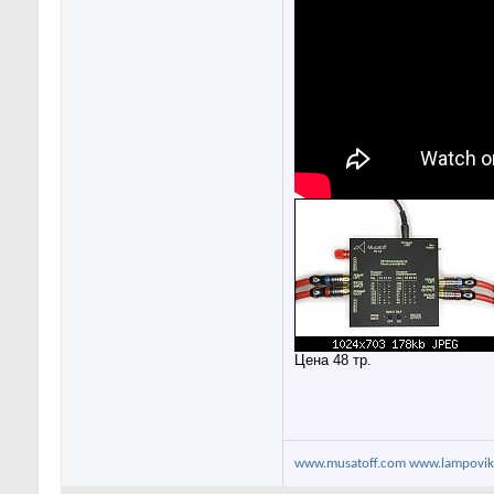
Цена 48 тр.
www.musatoff.com
www.lampovik