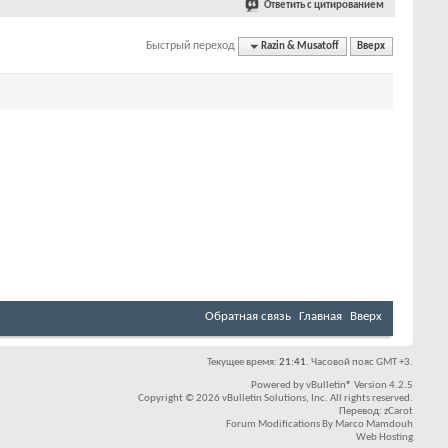
Ответить с цитированием
Быстрый переход
Razin & Musatoff
Вверх
Обратная связь
Главная
Вверх
Текущее время:
21:41
. Часовой пояс GMT +3.
Powered by
vBulletin®
Version 4.2.5
Copyright © 2026 vBulletin Solutions, Inc. All rights reserved.
Перевод:
zCarot
Forum Modifications By
Marco Mamdouh
Web Hosting