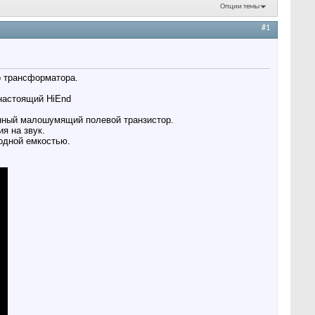
Опции темы
#1
 трансформатора.
 настоящий HiEnd
нный малошумящий полевой транзистор.
я на звук.
одной емкостью.