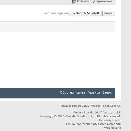
Ответить с цитированием
Быстрый переход
Razin & Musatoff
Вверх
Обратная связь
Главная
Вверх
Текущее время:
06:30
. Часовой пояс GMT +3.
Powered by
vBulletin®
Version 4.2.5
Copyright © 2026 vBulletin Solutions, Inc. All rights reserved.
Перевод:
zCarot
Forum Modifications By
Marco Mamdouh
Web Hosting