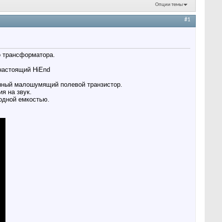
Опции темы
#1
 трансформатора.
 настоящий HiEnd
нный малошумящий полевой транзистор.
я на звук.
одной емкостью.