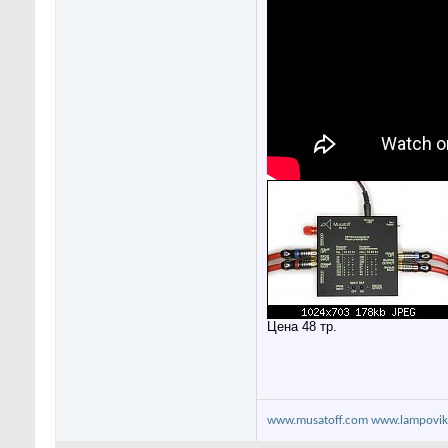
Цена 48 тр.
www.musatoff.com
www.lampovik