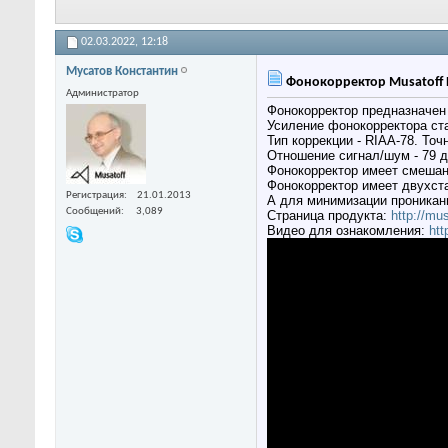
02.03.2022,
12:18
Мусатов Константин
Фонокорректор Musatoff 
Администратор
Фонокорректор предназначе
Усиление фонокорректора ста
Тип коррекции - RIAA-78. Точ
Отношение сигнал/шум - 79 
Фонокорректор имеет смешан
Фонокорректор имеет двухста
Регистрация
21.01.2013
А для минимизации проникани
Сообщений
3,089
Страница продукта:
http://m
Видео для ознакомления:
htt