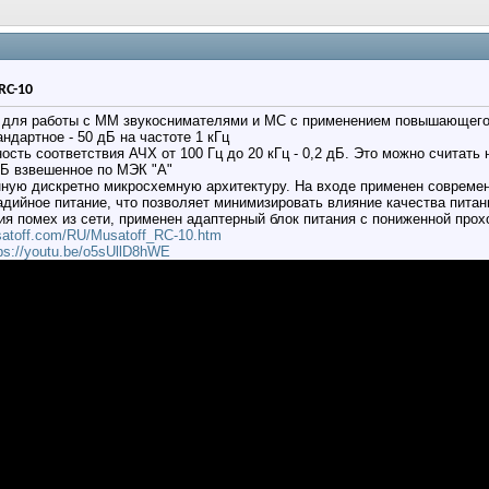
RC-10
н для работы с ММ звукоснимателями и МС с применением повышающего
ндартное - 50 дБ на частоте 1 кГц
ность соответствия АЧХ от 100 Гц до 20 кГц - 0,2 дБ. Это можно считать
дБ взвешенное по МЭК "А"
ную дискретно микросхемную архитектуру. На входе применен совреме
дийное питание, что позволяет минимизировать влияние качества питани
я помех из сети, применен адаптерный блок питания с пониженной прох
usatoff.com/RU/Musatoff_RC-10.htm
ps://youtu.be/o5sUllD8hWE