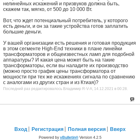
нелинейных искажений и призвуков должна быть,
скажем так, мягко, от 500 до 10 000 Вт.
Вот, что ждет потенциальный потребитель, у которого
есть деньги, и он за такие устройства готов заплатить
большие деньги.
У вашей организации есть решения и готовая продукция
в этом сегменте High-End техники в плане линейки
трансформаторов и общеизвестных ламп для подобной
аппаратуры? И какая цена может быть на такие
трансформаторы, если вы наладите их производство
(можно просто график цены трансформатора от
мощности при тех же искажениях сигнала по сравнению
с аналогами из других стран и из Ктиая)?
Последний раз редактировалось Владимир R-V-A; 14.12.2021 в
00:28
.
Вход
Регистрация
Полная версия
Вверх
Powered by
vBulletin®
Version 4.2.5