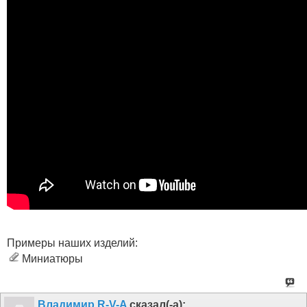
Примеры наших изделий:
Миниатюры
Владимир R-V-A
сказал(-а):