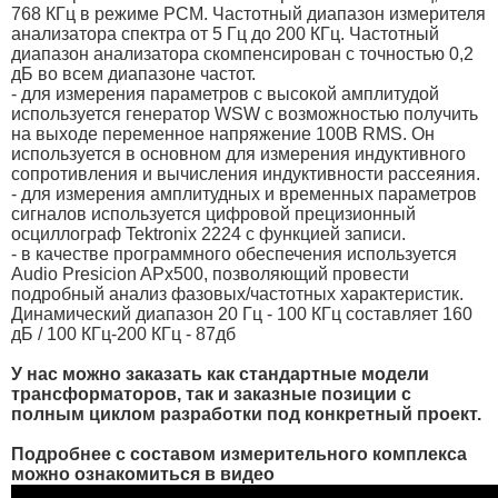
768 КГц в режиме PCM. Частотный диапазон измерителя
анализатора спектра от 5 Гц до 200 КГц. Частотный
диапазон анализатора скомпенсирован с точностью 0,2
дБ во всем диапазоне частот.
- для измерения параметров с высокой амплитудой
используется генератор WSW с возможностью получить
на выходе переменное напряжение 100В RMS. Он
используется в основном для измерения индуктивного
сопротивления и вычисления индуктивности рассеяния.
- для измерения амплитудных и временных параметров
сигналов используется цифровой прецизионный
осциллограф Tektronix 2224 с функцией записи.
- в качестве программного обеспечения используется
Audio Presicion APx500, позволяющий провести
подробный анализ фазовых/частотных характеристик.
Динамический диапазон 20 Гц - 100 КГц составляет 160
дБ / 100 КГц-200 КГц - 87дб
У нас можно заказать как стандартные модели
трансформаторов, так и заказные позиции с
полным циклом разработки под конкретный проект.
Подробнее с составом измерительного комплекса
можно ознакомиться в видео