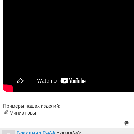
Примеры наших изделий:
Миниатюры
Владимир R-V-A
сказал(-а):