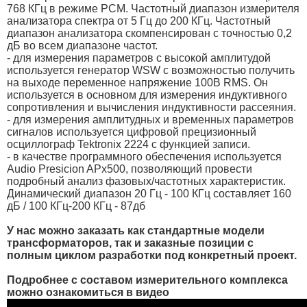
768 КГц в режиме PCM. Частотный диапазон измерителя
анализатора спектра от 5 Гц до 200 КГц. Частотный
диапазон анализатора скомпенсирован с точностью 0,2
дБ во всем диапазоне частот.
- для измерения параметров с высокой амплитудой
используется генератор WSW с возможностью получить
на выходе переменное напряжение 100В RMS. Он
используется в основном для измерения индуктивного
сопротивления и вычисления индуктивности рассеяния.
- для измерения амплитудных и временных параметров
сигналов используется цифровой прецизионный
осциллограф Tektronix 2224 с функцией записи.
- в качестве программного обеспечения используется
Audio Presicion APx500, позволяющий провести
подробный анализ фазовых/частотных характеристик.
Динамический диапазон 20 Гц - 100 КГц составляет 160
дБ / 100 КГц-200 КГц - 87дб
У нас можно заказать как стандартные модели
трансформаторов, так и заказные позиции с
полным циклом разработки под конкретный проект.
Подробнее с составом измерительного комплекса
можно ознакомиться в видео