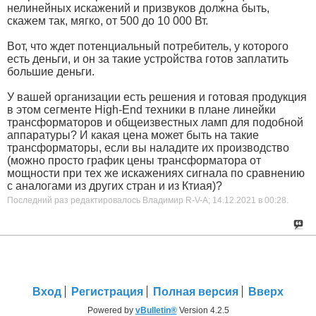
нелинейных искажений и призвуков должна быть,
скажем так, мягко, от 500 до 10 000 Вт.
Вот, что ждет потенциальный потребитель, у которого
есть деньги, и он за такие устройства готов заплатить
большие деньги.
У вашей организации есть решения и готовая продукция
в этом сегменте High-End техники в плане линейки
трансформаторов и общеизвестных ламп для подобной
аппаратуры? И какая цена может быть на такие
трансформаторы, если вы наладите их производство
(можно просто график цены трансформатора от
мощности при тех же искажениях сигнала по сравнению
с аналогами из других стран и из Ктиая)?
Последний раз редактировалось Владимир R-V-A; 14.12.2021 в
00:28
.
Вход
Регистрация
Полная версия
Вверх
Powered by
vBulletin®
Version 4.2.5