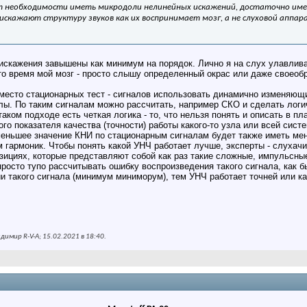
 необходимости иметь микродоли нелинейных искажений, достаточно имет
n искажают структуру звуков как их воспринимает мозг, а не слуховой аппа
искажения завышены как минимум на порядок. Лично я на слух улавливаю 
это время мой мозг - просто слышу определенный окрас или даже своеоб
место стационарных тест - сигналов использовать динамично изменяющи
алы. По таким сигналам можно рассчитать, например СКО и сделать лог
аком подходе есть четкая логика - то, что нельзя понять и описать в п
ого показателя качества (точности) работы какого-то узла или всей сис
еньшее значение КНИ по стационарным сигналам будет также иметь ме
 гармоник. Чтобы понять какой УНЧ работает лучше, эксперты - слухач
циях, которые представляют собой как раз такие сложные, импульсные,
росто тупо рассчитывать ошибку воспроизведения такого сигнала, как б
и такого сигнала (минимум миниморум), тем УНЧ работает точней или ка
имир R-V-A; 15.02.2021 в
18:40
.