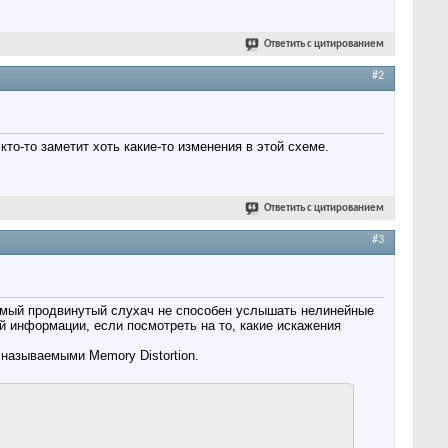
Ответить с цитированием
#2
кто-то заметит хоть какие-то изменения в этой схеме.
Ответить с цитированием
#3
самый продвинутый слухач не способен услышать нелинейные
 информации, если посмотреть на то, какие искажения
 называемыми Memory Distortion.