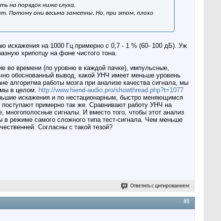
ь на порядок ниже слуха.
рат. Потому они весьма заметны. Но, при этом, плохо
искажения на 1000 Гц примерно с 0,7 - 1 % (60- 100 дБ). Уж
разную хрипотцу на фоне чистого тона.
е во времени (по уровню в каждой пачке), импульсные,
ично обоснованный вывод, какой УНЧ имеет меньше уровень
лане алгоритма работы мозга при анализе качества сигнала, мы
темы в целом.
http://www.hiend-audio.pro/showthread.php?t=1077
ньшие искажения и по нестационарным, быстро меняющимся
и поступают примерно так же. Сравнивают работу УНЧ на
 многополосные сигналы. И вместо того, чтобы этот анализ
ы в режиме самого сложного типа тест-сигнала. Чем меньше
чественней. Согласны с такой тезой?
Ответить с цитированием
#8