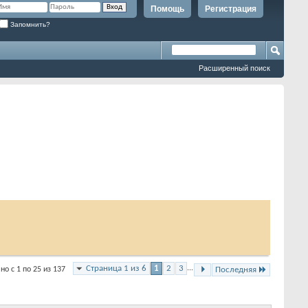
Помощь
Регистрация
Запомнить?
Расширенный поиск
Страница 1 из 6
1
2
3
...
но с 1 по 25 из 137
Последняя