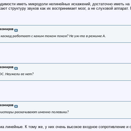
одимости иметь микродоли нелинейных искажений, достаточно иметь на 
жают структуру звуков как их воспринимает мозг, а не слуховой аппарат
ихомиров
 каскад работает с каким током покоя? Не уж-то в режиме А.
ихомиров
ОС. Неужели ее нет?
ихомиров
зисторы раскачивают именно полевики?
а линейные. К тому же, у них очень высокое входное сопротивление и 