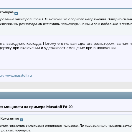
ихомиров
рование электролитом С13 источника опорного напряжения. Наверно сильно
тизвонными резисторами включить резисторы номиналом побольше и прим
ы выходного каскада. Потому его нельзя сделать резистором, за ним н
держку при включении и удерживает смещение при выключении.
.ru
www.musatoff.ru
ля мощности на примере Musatoff PA-20
 Константин
ния гармоник в слуховом аппарате человека. По горизонтали уровень звуко
 разных порядков.