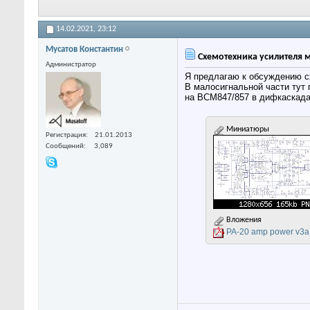
14.02.2021,
23:12
Мусатов Константин
Схемотехника усилителя м
Администратор
Я предлагаю к обсуждению сх
В малосигнальной части тут 
на BCM847/857 в дифкаскадах
Миниатюры
Регистрация
21.01.2013
Сообщений
3,089
Вложения
PA-20 amp power v3a 