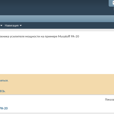
Навигация
ехника усилителя мощности на примере Musatoff PA-20
аться.
ЕСЬ
.
Показа
PA-20