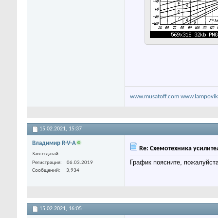
www.musatoff.com
www.lampovik
15.02.2021,
15:37
Владимир R-V-A
Re: Схемотехника усилите
Завсегдатай
График поясните, пожалуйста
Регистрация
06.03.2019
Сообщений
3,934
15.02.2021,
16:05