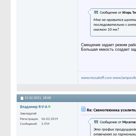
Сообщение от
Игорь Т
Мне не нравится шунти
последовательно с ан
скажем 10 мк?
Смещение задает режим работ
Большая емкость создает за
www.musatoff.com
www.lampovik
15.02.2021,
18:06
Владимир R-V-A
Re: Схемотехника усилите
Завсегдатай
Регистрация
06.03.2019
Сообщение от
Мусатов
Сообщений
3,934
Это график продуцирова
отвечают за гармоники