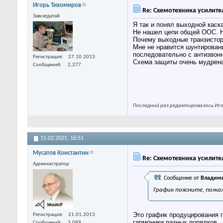
Игорь Тихомиров
Re: Схемотехника усилите
Завсегдатай
Я так и понял выходной каск
Не нашел цепи общей ООС. Н
Почему выходные транзистор
Мне не нравится шунтировани
последовательно с антизвон
Регистрация
27.10.2013
Схема защиты очень мудреная
Сообщений
2,277
Последний раз редактировалось Игор
15.02.2021,
16:51
Мусатов Константин
Re: Схемотехника усилите
Администратор
Сообщение от
Владими
График поясните, пожа
Это график продуцирования г
Регистрация
21.01.2013
гармоники разных порядков.
Сообщений
3,089