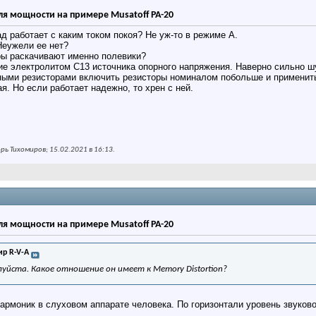
ля мощности на примере Musatoff PA-20
ад работает с каким током покоя? Не уж-то в режиме А.
еужели ее нет?
ы раскачивают именно полевики?
е электролитом С13 источника опорного напряжения. Наверно сильно шу
ными резисторами включить резисторы номиналом побольше и применит
. Но если работает надежно, то хрен с ней.
ь Тихомиров; 15.02.2021 в
16:13
.
ля мощности на примере Musatoff PA-20
р R-V-A
луйста. Какое отношение он имеет к
Memory Distortion?
армоник в слуховом аппарате человека. По горизонтали уровень звуково