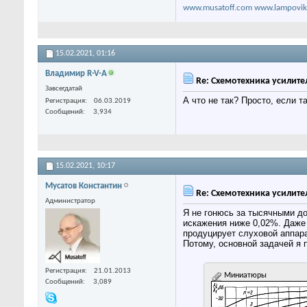
www.musatoff.com
www.lampovik
15.02.2021,
01:16
Владимир R-V-A
Re: Схемотехника усилите
Завсегдатай
А что не так? Просто, если т
Регистрация
06.03.2019
Сообщений
3,934
15.02.2021,
10:17
Мусатов Константин
Re: Схемотехника усилите
Администратор
Я не гонюсь за тысячными д
искажения ниже 0,02%. Даже 
продуцирует слуховой аппара
Потому, основной задачей я 
Регистрация
21.01.2013
Миниатюры
Сообщений
3,089