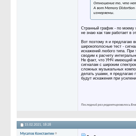
Отношение то, что нет
А вот Memory Distortio
измеряемы.
Странный график - по моему 
не знаю как там работает в 
Вот поэтому я и предлагаю в
широкополосные тест - сигн
искажений любого типа. При т
сводим к расчету интегральн
Не факт, что УНЧ имеющий м
сигналам с широким спектром
сложных музыкальных компози
делать ушами, я предлагаю п
будут искажения при усилени
Последний раз редактировалось Влад
15.02.2021,
18:28
Мусатов Константин