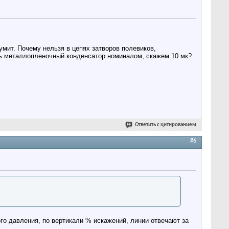
мит. Почему нельзя в цепях затворов полевиков,
ь металлопленочный конденсатор номиналом, скажем 10 мк?
Ответить с цитированием
#6
го давления, по вертикали % искажений, линии отвечают за