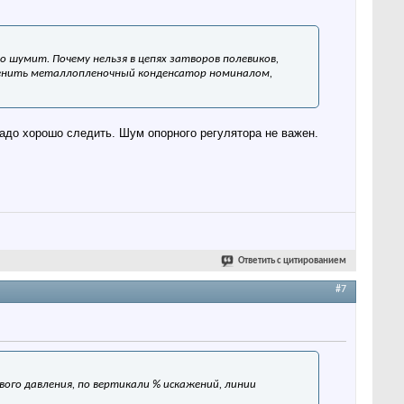
 шумит. Почему нельзя в цепях затворов полевиков,
енить металлопленочный конденсатор номиналом,
адо хорошо следить. Шум опорного регулятора не важен.
Ответить с цитированием
#7
вого давления, по вертикали % искажений, линии