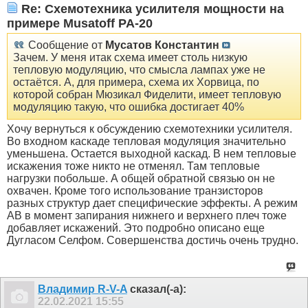
Re: Схемотехника усилителя мощности на
примере Musatoff PA-20
Сообщение от
Мусатов Константин
Зачем. У меня итак схема имеет столь низкую
тепловую модуляцию, что смысла лампах уже не
остаётся. А, для примера, схема их Хорвица, по
которой собран Мюзикал Фиделити, имеет тепловую
модуляцию такую, что ошибка достигает 40%
Хочу вернуться к обсуждению схемотехники усилителя.
Во входном каскаде тепловая модуляция значительно
уменьшена. Остается выходной каскад. В нем тепловые
искажения тоже никто не отменял. Там тепловые
нагрузки побольше. А общей обратной связью он не
охвачен. Кроме того использование транзисторов
разных структур дает специфические эффекты. А режим
АВ в момент запирания нижнего и верхнего плеч тоже
добавляет искажений. Это подробно описано еще
Дугласом Селфом. Совершенства достичь очень трудно.
Владимир R-V-A
сказал(-а):
22.02.2021
15:55