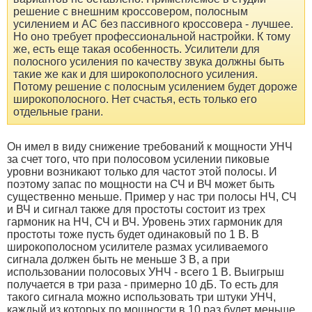
решение с внешним кроссовером, полосным
усилением и АС без пассивного кроссовера - лучшее.
Но оно требует профессиональной настройки. К тому
же, есть еще такая особенность. Усилители для
полосного усиления по качеству звука должны быть
такие же как и для широкополосного усиления.
Потому решение с полосным усилением будет дороже
широкополосного. Нет счастья, есть только его
отдельные грани.
Он имел в виду снижение требований к мощности УНЧ
за счет того, что при полосовом усилении пиковые
уровни возникают только для частот этой полосы. И
поэтому запас по мощности на СЧ и ВЧ может быть
существенно меньше. Пример у нас три полосы НЧ, СЧ
и ВЧ и сигнал также для простоты состоит из трех
гармоник на НЧ, СЧ и ВЧ. Уровень этих гармоник для
простоты тоже пусть будет одинаковый по 1 В. В
широкополосном усилителе размах усиливаемого
сигнала должен быть не меньше 3 В, а при
использовании полосовых УНЧ - всего 1 В. Выигрыш
получается в три раза - примерно 10 дБ. То есть для
такого сигнала можно использовать три штуки УНЧ,
каждый из которых по мощности в 10 раз будет меньше,