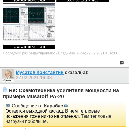
Последний раз редактировалось Владимир R-V-A; 22.02.2021 в
16:03
.
Мусатов Константин
сказал(-а):
22.02.2021
16:38
Re: Схемотехника усилителя мощности на
примере Musatoff PA-20
Сообщение от
Карабас
Остается выходной каскад. В нем тепловые
искажения тоже никто не отменял.
Там тепловые
нагрузки побольше.