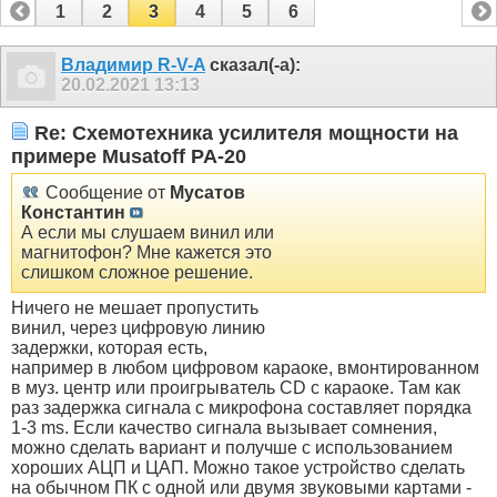
1
2
3
4
5
6
Владимир R-V-A
сказал(-а):
20.02.2021
13:13
Re: Схемотехника усилителя мощности на
примере Musatoff PA-20
Сообщение от
Мусатов
Константин
А если мы слушаем винил или
магнитофон? Мне кажется это
слишком сложное решение.
Ничего не мешает пропустить
винил, через цифровую линию
задержки, которая есть,
например в любом цифровом караоке, вмонтированном
в муз. центр или проигрыватель CD с караоке. Там как
раз задержка сигнала с микрофона составляет порядка
1-3 ms. Если качество сигнала вызывает сомнения,
можно сделать вариант и получше с использованием
хороших АЦП и ЦАП. Можно такое устройство сделать
на обычном ПК с одной или двумя звуковыми картами -