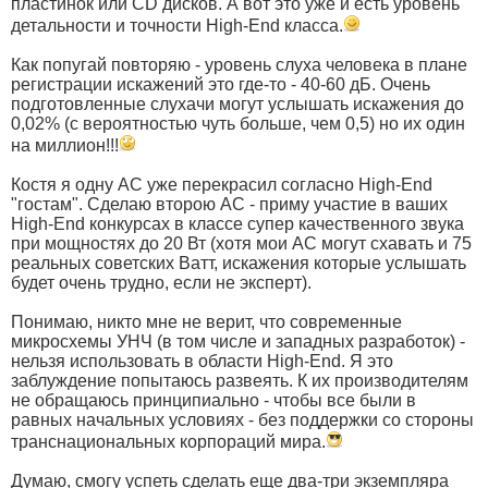
пластинок или CD дисков. А вот это уже и есть уровень
детальности и точности High-End класса.
Как попугай повторяю - уровень слуха человека в плане
регистрации искажений это где-то - 40-60 дБ. Очень
подготовленные слухачи могут услышать искажения до
0,02% (с вероятностью чуть больше, чем 0,5) но их один
на миллион!!!
Костя я одну АС уже перекрасил согласно High-End
"гостам". Сделаю второю АС - приму участие в ваших
High-End конкурсах в классе супер качественного звука
при мощностях до 20 Вт (хотя мои АС могут схавать и 75
реальных советских Ватт, искажения которые услышать
будет очень трудно, если не эксперт).
Понимаю, никто мне не верит, что современные
микросхемы УНЧ (в том числе и западных разработок) -
нельзя использовать в области High-End. Я это
заблуждение попытаюсь развеять. К их производителям
не обращаюсь принципиально - чтобы все были в
равных начальных условиях - без поддержки со стороны
транснациональных корпораций мира.
Думаю, смогу успеть сделать еще два-три экземпляра