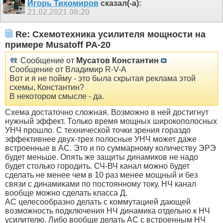
Игорь Тихомиров
сказал(-а):
21.02.2021
08:20
Re: Схемотехника усилителя мощности на
примере Musatoff PA-20
Сообщение от
Мусатов Константин
Сообщение от Владимир R-V-A
Вот и я не пойму - это была скрытая реклама этой
схемы, Константин?
В некотором смысле - да.
Схема достаточно сложная. Возможно в ней достигнут
нужный эффект. Только время мощных широкополосных
УНЧ прошло. С технической точки зрения гораздо
эффективнее двух-трех полосные УНЧ может даже
встроенные в АС. Это и по суммарному количеству ЭРЭ
будет меньше. Опять же защиты динамиков не надо
будет столько городить. СЧ-ВЧ канал можно будет
сделать не менее чем в 10 раз менее мощный и без
связи с динамиками по постоянному току. НЧ канал
вообще можно сделать класса Д.
АС целесообразно делать с коммутацией дающей
возможность подключения НЧ динамика отдельно к НЧ
усилителю. Либо вообще делать АС с встроенным НЧ