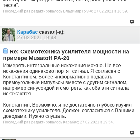
тесла".
Последний раз редактировалось Владимир R-V-A; 27.02.2021 в
16:59
.
Карабас
сказал(-а):
27.02.2021
19:48
Re: Схемотехника усилителя мощности на
примере Musatoff PA-20
Измерять интегральные искажения можно. Не все
искажения одинаково портят сигнал. Я согласен с
Константином. Более информативно подавать
прямоугольные импульсы вместе с другим сигналом,
например синусоидой и смотреть, как оба эти сигнала
искажаются.
Константин, Возможно, я не достаточно глубоко изучил
схемотехнику усилителя. Должен согласиться с Вашими
доводами. Нужно слушать.
Последний раз редактировалось Карабас; 27.02.2021 в
19:54
.