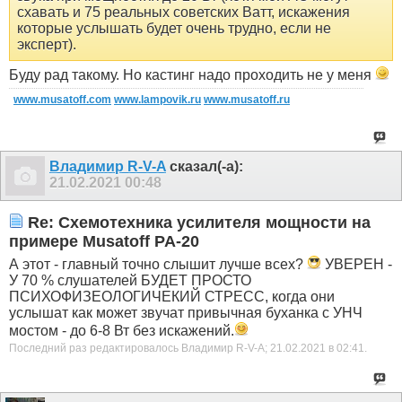
схавать и 75 реальных советских Ватт, искажения
которые услышать будет очень трудно, если не
эксперт).
Буду рад такому. Но кастинг надо проходить не у меня
www.musatoff.com
www.lampovik.ru
www.musatoff.ru
Владимир R-V-A
сказал(-а):
21.02.2021
00:48
Re: Схемотехника усилителя мощности на
примере Musatoff PA-20
А этот - главный точно слышит лучше всех?
УВЕРЕН -
У 70 % слушателей БУДЕТ ПРОСТО
ПСИХОФИЗЕОЛОГИЧЕКИЙ СТРЕСС, когда они
услышат как может звучат привычная буханка с УНЧ
мостом - до 6-8 Вт без искажений.
Последний раз редактировалось Владимир R-V-A; 21.02.2021 в
02:41
.