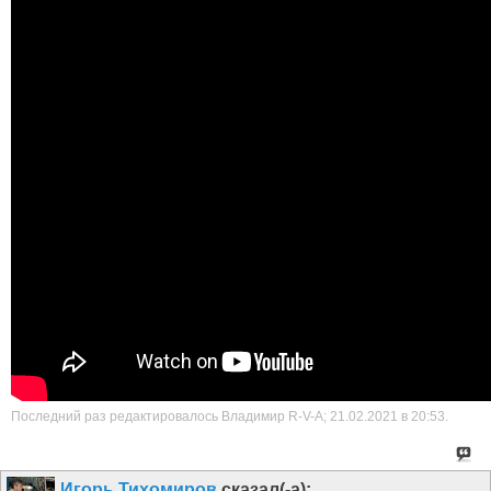
Последний раз редактировалось Владимир R-V-A; 21.02.2021 в
20:53
.
Игорь Тихомиров
сказал(-а):