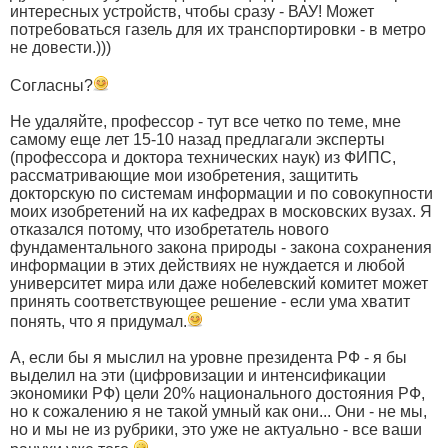
интересных устройств, чтобы сразу - ВАУ! Может
потребоваться газель для их транспортировки - в метро
не довести.)))
Согласны?
Не удаляйте, профессор - тут все четко по теме, мне
самому еще лет 15-10 назад предлагали эксперты
(профессора и доктора технических наук) из ФИПС,
рассматривающие мои изобретения, защитить
докторскую по системам информации и по совокупности
моих изобретений на их кафедрах в московских вузах. Я
отказался потому, что изобретатель нового
фундаментального закона природы - закона сохранения
информации в этих действиях не нуждается и любой
университет мира или даже нобелевский комитет может
принять соответствующее решение - если ума хватит
понять, что я придумал.
А, если бы я мыслил на уровне президента РФ - я бы
выделил на эти (цифровизации и интенсификации
экономики РФ) цели 20% национального достояния РФ,
но к сожалению я не такой умный как они... Они - не мы,
но и мы не из рубрики, это уже не актуально - все ваши