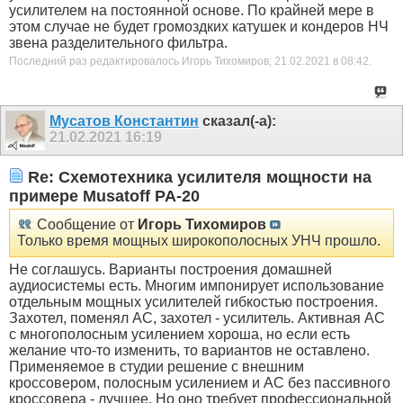
усилителем на постоянной основе. По крайней мере в
этом случае не будет громоздких катушек и кондеров НЧ
звена разделительного фильтра.
Последний раз редактировалось Игорь Тихомиров; 21.02.2021 в
08:42
.
Мусатов Константин
сказал(-а):
21.02.2021
16:19
Re: Схемотехника усилителя мощности на
примере Musatoff PA-20
Сообщение от
Игорь Тихомиров
Только время мощных широкополосных УНЧ прошло.
Не соглашусь. Варианты построения домашней
аудиосистемы есть. Многим импонирует использование
отдельным мощных усилителей гибкостью построения.
Захотел, поменял АС, захотел - усилитель. Активная АС
с многополосным усилением хороша, но если есть
желание что-то изменить, то вариантов не оставлено.
Применяемое в студии решение с внешним
кроссовером, полосным усилением и АС без пассивного
кроссовера - лучшее. Но оно требует профессиональной