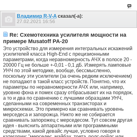
Владимир R-V-A
сказал(-а):
27.02.2021
16:56
Re: Схемотехника усилителя мощности на
примере Musatoff PA-20
Это устройство для измерения интегральных искажений
усилителей класса High-End с прецизионными
параметрами, когда неравномерность АЧХ в полосе 20 -
20000 Гц не больше +-0,01 - 0,1 дБ. Измерять ламповые
УНЧ по этой методике, вообще, бессмысленно,
поскольку эти усилители (за очень редким исключением)
не попадают в такой класс устройств. Понятно, что их
параметры по неравномерности АЧХ или, например,
уровню фона и помех сразу отбрасывают их на порядок,
а то и два по сравнению с лучшими образцами УНЧ,
сделанными на современных транзисторах и
микросхемах. Это примерно как сравнивать уровень
мерседеса и запорожца. Никто же не собирается
сравнивать запорожец с мерседесом. Тут совсем другая
идея - выяснить аппаратными или программными
средствами, какой девайс лучше, условно говоря в
категории: "мерседес, майбах, тоета, ролс-ройлс или