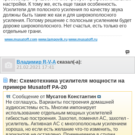
настройки. К тому же, есть еще такая особенность.
Усилители для полосного усиления по качеству звука
должны быть такие же как и для широкополосного
усиления. Потому решение с полосным усилением будет
дороже широкополосного. Нет счастья, есть только его
отдельные грани.
www.musatoff.com
www.lampovik.ru
www.musatoff.ru
Владимир R-V-A
сказал(-а):
21.02.2021
17:41
Re: Схемотехника усилителя мощности на
примере Musatoff PA-20
Сообщение от
Мусатов Константин
Не соглашусь. Варианты построения домашней
аудиосистемы есть. Многим импонирует
использование отдельным мощных усилителей
гибкостью построения. Захотел, поменял АС, захотел -
усилитель. Активная АС с многополосным усилением
хороша, но если есть желание что-то изменить, то
вариантов не оставлено. Применяемое в студии