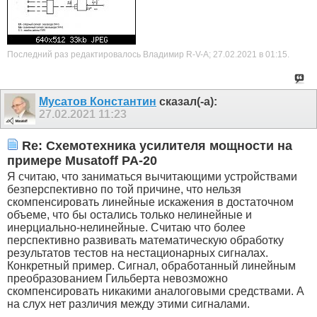
Последний раз редактировалось Владимир R-V-A; 27.02.2021 в
01:15
.
Мусатов Константин
сказал(-а):
27.02.2021
11:23
Re: Схемотехника усилителя мощности на
примере Musatoff PA-20
Я считаю, что заниматься вычитающими устройствами
безперспективно по той причине, что нельзя
скомпенсировать линейные искажения в достаточном
объеме, что бы остались только нелинейные и
инерциально-нелинейные. Считаю что более
перспективно развивать математическую обработку
результатов тестов на нестационарных сигналах.
Конкретный пример. Сигнал, обработанный линейным
преобразованием Гильберта невозможно
скомпенсировать никакими аналоговыми средствами. А
на слух нет различия между этими сигналами.