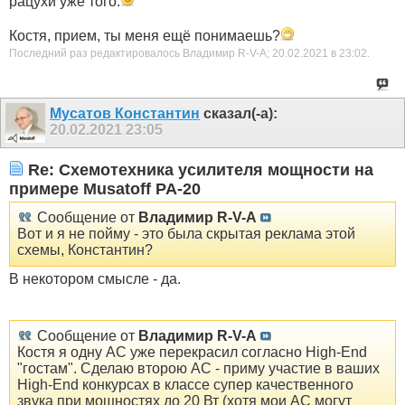
рацухи уже того.
Костя, прием, ты меня ещё понимаешь?
Последний раз редактировалось Владимир R-V-A; 20.02.2021 в
23:02
.
Мусатов Константин
сказал(-а):
20.02.2021
23:05
Re: Схемотехника усилителя мощности на
примере Musatoff PA-20
Сообщение от
Владимир R-V-A
Вот и я не пойму - это была скрытая реклама этой
схемы, Константин?
В некотором смысле - да.
Сообщение от
Владимир R-V-A
Костя я одну АС уже перекрасил согласно High-End
"гостам". Сделаю второю АС - приму участие в ваших
High-End конкурсах в классе супер качественного
звука при мощностях до 20 Вт (хотя мои АС могут