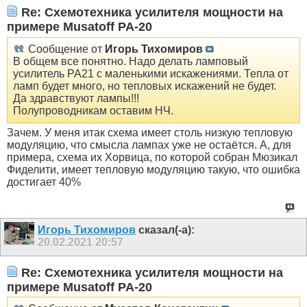
Re: Схемотехника усилителя мощности на
примере Musatoff PA-20
Сообщение от
Игорь Тихомиров
В общем все понятно. Надо делать ламповый
усилитель РА21 с маленькими искажениями. Тепла от
ламп будет много, но тепловых искажений не будет.
Да здравствуют лампы!!!
Полупроводникам оставим НЧ.
Зачем. У меня итак схема имеет столь низкую тепловую
модуляцию, что смысла лампах уже не остаётся. А, для
примера, схема их Хорвица, по которой собран Мюзикал
Фиделити, имеет тепловую модуляцию такую, что ошибка
достигает 40%
Игорь Тихомиров
сказал(-а):
20.02.2021
20:57
Re: Схемотехника усилителя мощности на
примере Musatoff PA-20