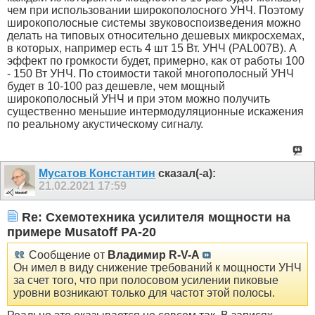
чем при использовании широкополосного УНЧ. Поэтому
широкополосные системы звуковоспоизведения можно
делать на типовых относительно дешевых микросхемах,
в которых, например есть 4 шт 15 Вт. УНЧ (PAL007B). А
эффект по громкости будет, примерно, как от работы 100
- 150 Вт УНЧ. По стоимости такой многополосный УНЧ
будет в 10-100 раз дешевле, чем мощный
широкополосный УНЧ и при этом можно получить
существенно меньшие интермодуляционные искажения
по реальному акустическому сигналу.
Мусатов Константин
сказал(-а):
21.02.2021
17:59
Re: Схемотехника усилителя мощности на
примере Musatoff PA-20
Сообщение от
Владимир R-V-A
Он имел в виду снижение требований к мощности УНЧ
за счет того, что при полосовом усилении пиковые
уровни возникают только для частот этой полосы.