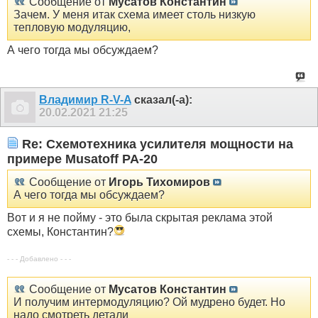
Сообщение от
Мусатов Константин
Зачем. У меня итак схема имеет столь низкую
тепловую модуляцию,
А чего тогда мы обсуждаем?
Владимир R-V-A
сказал(-а):
20.02.2021
21:25
Re: Схемотехника усилителя мощности на
примере Musatoff PA-20
Сообщение от
Игорь Тихомиров
А чего тогда мы обсуждаем?
Вот и я не пойму - это была скрытая реклама этой
схемы, Константин?
- - - Добавлено - - -
Сообщение от
Мусатов Константин
И получим интермодуляцию? Ой мудрено будет. Но
надо смотреть детали