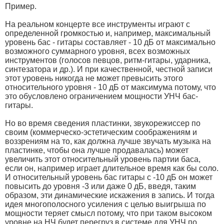
Пример.
На реальном концерте все инструменты играют с
определенной громкостью и, например, максимальный
уровень бас - гитары составляет - 10 дБ от максимально
возможного суммарного уровня, всех возможных
инструментов (голосов певцов, ритм-гитары, ударника,
синтезатора и др.). И при качественной, честной записи
этот уровень никогда не может превысить этого
относительного уровня - 10 дБ от максимума потому, что
это обусловлено ограничением мощности УНЧ бас-
гитары.
Но во время сведения пластинки, звукорежиссер по
своим (коммерческо-эстетическим соображениям и
воззрениям на то, как должна лучше звучать музыка на
пластинке, чтобы она лучше продавалась) может
увеличить этот относительный уровень партии баса,
если он, например играет длительное время как бы соло.
И относительный уровень бас гитары с -10 дБ он может
повысить до уровня -3 или даже 0 дБ, введя, таким
образом, эти динамические искажения в запись. И тогда
идея многополосного усиления с целью выигрыша по
мощности теряет смысл потому, что при таком высоком
уровне на НЧ будет перегруз в системе для УНЧ по