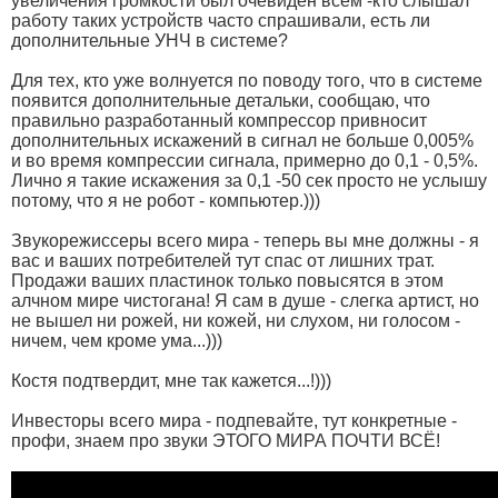
увеличения громкости был очевиден всем -кто слышал
работу таких устройств часто спрашивали, есть ли
дополнительные УНЧ в системе?
Для тех, кто уже волнуется по поводу того, что в системе
появится дополнительные детальки, сообщаю, что
правильно разработанный компрессор привносит
дополнительных искажений в сигнал не больше 0,005%
и во время компрессии сигнала, примерно до 0,1 - 0,5%.
Лично я такие искажения за 0,1 -50 сек просто не услышу
потому, что я не робот - компьютер.)))
Звукорежиссеры всего мира - теперь вы мне должны - я
вас и ваших потребителей тут спас от лишних трат.
Продажи ваших пластинок только повысятся в этом
алчном мире чистогана! Я сам в душе - слегка артист, но
не вышел ни рожей, ни кожей, ни слухом, ни голосом -
ничем, чем кроме ума...)))
Костя подтвердит, мне так кажется...!)))
Инвесторы всего мира - подпевайте, тут конкретные -
профи, знаем про звуки ЭТОГО МИРА ПОЧТИ ВСЁ!