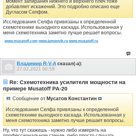
момент запирания нижнего и верхнего плеч тоже
добавляет искажений. Это подробно описано еще
Дугласом Селфом.
Исследования Селфа привязаны к определенной
схемотехнике выходного каскада. Использованная у
меня схемотехника заметно лучше решает вопросы.
www.musatoff.com
www.lampovik.ru
www.musatoff.ru
Владимир R-V-A
сказал(-а):
27.02.2021
00:59
Re: Схемотехника усилителя мощности на
примере Musatoff PA-20
Сообщение от
Мусатов Константин
Исследования Селфа привязаны к определенной
схемотехнике выходного каскада. Использованная у
меня схемотехника заметно лучше решает вопросы.
Ну, что тут скажешь - нужно либо измерять на
профессиональном стенде, либо просто слушать...