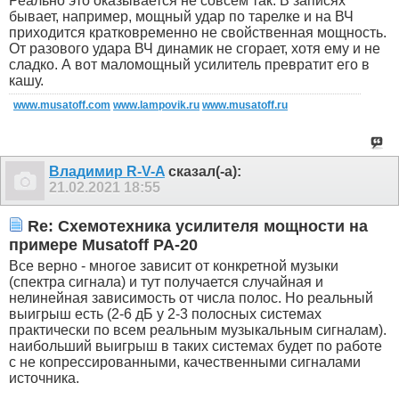
Реально это оказывается не совсем так. В записях
бывает, например, мощный удар по тарелке и на ВЧ
приходится кратковременно не свойственная мощность.
От разового удара ВЧ динамик не сгорает, хотя ему и не
сладко. А вот маломощный усилитель превратит его в
кашу.
www.musatoff.com
www.lampovik.ru
www.musatoff.ru
Владимир R-V-A
сказал(-а):
21.02.2021
18:55
Re: Схемотехника усилителя мощности на
примере Musatoff PA-20
Все верно - многое зависит от конкретной музыки
(спектра сигнала) и тут получается случайная и
нелинейная зависимость от числа полос. Но реальный
выигрыш есть (2-6 дБ у 2-3 полосных системах
практически по всем реальным музыкальным сигналам).
наибольший выигрыш в таких системах будет по работе
с не копрессированными, качественными сигналами
источника.