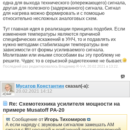
одна для выхода технического (опережающего) сигнала,
другая для полезного (задержанного) сигнала. Сигнал
для нагрева можно формировать и с помощью
относительно несложных аналоговых схем.
Тут главная идея в реализации принципа подобия. Если
изменения температуры являются причиной
специфических искажений в УНЧ, то и подавлять их
нужно методами стабилизации температуры вне
зависимости от формы усиливаемого сигнала.
Молитвами или иными способами вы эту проблему не
решите. Чудес то в серьезной радиотехнике не бывает.
Последний раз редактировалось Владимир R-V-A; 20.02.2021 в
13:22
.
Мусатов Константин
сказал(-а):
20.02.2021
14:12
Re: Схемотехника усилителя мощности на
примере Musatoff PA-20
Сообщение от
Игорь Тихомиров
А если наряду с звуковым сигналом замешать АМ
сигнал с ВЧ несущей и огибающей противоположной