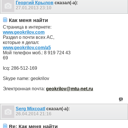
Георгий Крылов
сказал(-а):
27.01.2013
23:10
Как меня найти
Страница в интернете:
www.geokrilov.com
Раздел о почти всех АС,
которые я делал:
www.geokrilov.com/a5
Мой телефон моб.: 8 919 724 43
69
Icq: 286-512-169
Skype name: geokrilov
Электронная почта:
geokrilov
@
mtu
-
net
.
ru
Serg Mixcoatl
сказал(-а):
26.04.2014
21:16
Re: Как меня найти