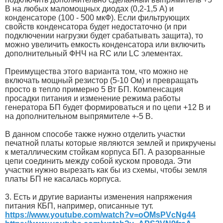
В на любых маломощных диодах (0,2-1,5 А) и
конденсаторе (100 - 500 мкФ). Если фильтрующих
свойств конденсатора будет недостаточно (и при
подключении нагрузки будет срабатывать защита), то
можно увеличить емкость конденсатора или включить
дополнительный ФНЧ на RC или LC элементах.
Преимущества этого варианта том, что можно не
включать мощный резистор (5-10 Ом) и превращать
просто в тепло примерно 5 Вт БП. Компенсация
просадки питания и изменение режима работы
генератора БП будет формироваться и по цепи +12 В и
на дополнительном выпрямителе +-5 В.
В данном способе также нужно отделить участки
печатной платы которые являются землей и прикручены
к металлическим стойкам корпуса БП. А разорванные
цепи соединить между собой куском провода. Эти
участки нужно вырезать как бы из схемы, чтобы земля
платы БП не касалась корпуса.
3. Есть и другие варианты изменения напряжения
питания КБП, например, описанные тут.
https://www.youtube.com/watch?v=oOMsPVcNg44