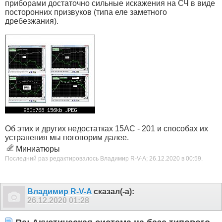
приборами достаточно сильные искажения на СЧ в виде
посторонних призвуков (типа еле заметного
дребезжания).
Об этих и других недостатках 15АС - 201 и способах их
устранения мы поговорим далее.
Миниатюры
Последний раз редактировалось Владимир R-V-A; 26.12.2020 в
00:59
.
Владимир R-V-A
сказал(-а):
26.12.2020
01:28