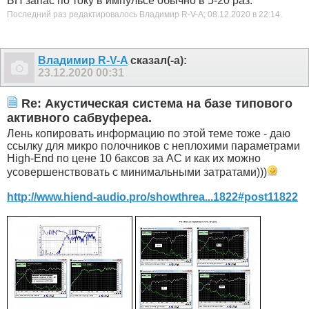
БП запас по току в импульсе обычно в 5-20 раз.
Последний раз редактировалось Владимир R-V-A; 08.12.2020 в
22:14
.
Владимир R-V-A
сказал(-а):
23.12.2020
00:31
Re: Акустическая система на базе типового
активного сабвуфереа.
Лень копировать информацию по этой теме тоже - даю
ссылку для микро полочников с неплохими параметрами
High-End по цене 10 баксов за АС и как их можно
усовершенствовать с минимальными затратами)))
http://www.hiend-audio.pro/showthrea...1822#post11822