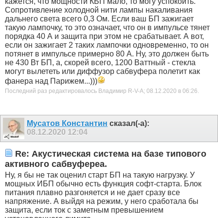
кажется, что мощности КБП мало, то могу успокоить.
Сопротивление холодной нити лампы накаливания
дальнего света всего 0,3 Ом. Если ваш БП зажигает
такую лампочку, то это означает, что он в импульсе тянет
порядка 40 А и защита при этом не срабатывает. А вот,
если он зажигает 2 таких лампочки одновременно, то он
потянет в импульсе примерно 80 А. Ну, это должен быть
не 430 Вт БП, а, скорей всего, 1200 Ваттный - стекла
могут вылететь или диффузор сабвуфера полетит как
фанера над Парижем...)))
Последний раз редактировалось Владимир R-V-A; 08.12.2020 в
06:26
.
Мусатов Константин
сказал(-а):
08.12.2020
12:04
Re: Акустическая система на базе типового
активного сабвуфереа.
Ну, я бы не так оценил старт БП на такую нагрузку. У
мощных ИБП обычно есть функция софт-старта. Блок
питания плавно разгоняется и не дает сразу все
напряжение. А выйдя на режим, у него сработала бы
защита, если ток с заметным превышением