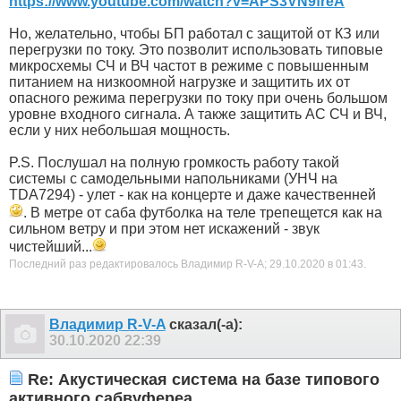
https://www.youtube.com/watch?v=APS3VN9freA
Но, желательно, чтобы БП работал с защитой от КЗ или
перегрузки по току. Это позволит использовать типовые
микросхемы СЧ и ВЧ частот в режиме с повышенным
питанием на низкоомной нагрузке и защитить их от
опасного режима перегрузки по току при очень большом
уровне входного сигнала. А также защитить АС СЧ и ВЧ,
если у них небольшая мощность.
P.S. Послушал на полную громкость работу такой
системы с самодельными напольниками (УНЧ на
TDA7294) - улет - как на концерте и даже качественней
. В метре от саба футболка на теле трепещется как на
сильном ветру и при этом нет искажений - звук
чистейший...
Последний раз редактировалось Владимир R-V-A; 29.10.2020 в
01:43
.
Владимир R-V-A
сказал(-а):
30.10.2020
22:39
Re: Акустическая система на базе типового
активного сабвуфереа.