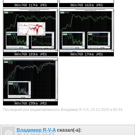
Последний раз редактировалось Владимир R-V-A; 23.12.2020 в
00:34
.
Владимир R-V-A
сказал(-а):