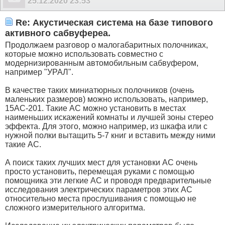
25.12.2020
23:53
Re: Акустическая система на базе типового
активного сабвуфереа.
Продолжаем разговор о малогабаритных полочниках,
которые можно использовать совместно с
модернизированным автомобильным сабвуфером,
например "УРАЛ".
В качестве таких миниатюрных полочников (очень
маленьких размеров) можно использовать, например,
15АС-201. Такие АС можно установить в местах
наименьших искажений комнаты и лучшей зоны стерео
эффекта. Для этого, можно например, из шкафа или с
нужной полки вытащить 5-7 книг и вставить между ними
такие АС.
А поиск таких лучших мест для установки АС очень
просто установить, перемещая руками с помощью
помощника эти легкие АС и проводя предварительные
исследования электрических параметров этих АС
относительно места прослушивания с помощью не
сложного измерительного алгоритма.