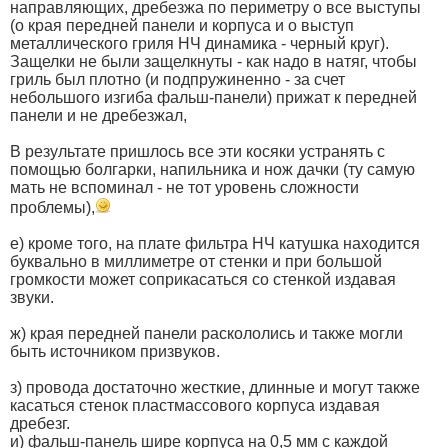
направляющих, дребезжа по периметру о все выступы
(о края передней панели и корпуса и о выступ
металлического гриля НЧ динамика - черный круг).
Защелки не были защелкнуты - как надо в натяг, чтобы
гриль был плотно (и подпружиненно - за счет
небольшого изгиба фальш-панели) прижат к передней
панели и не дребезжал,
В результате пришлось все эти косяки устранять с
помощью болгарки, напильника и нож дачки (ту самую
мать не вспоминал - не тот уровень сложности
проблемы),
е) кроме того, на плате фильтра НЧ катушка находится
буквально в миллиметре от стенки и при большой
громкости может соприкасаться со стенкой издавая
звуки.
ж) края передней панели раскололись и также могли
быть источником призвуков.
з) провода достаточно жесткие, длинные и могут также
касаться стенок пластмассового корпуса издавая
дребезг.
и) фальш-панель шире корпуса на 0,5 мм с каждой