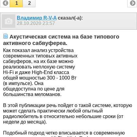
1
2
Владимир R-V-A
сказал(-а):
28.10.2020
23:57
Акустическая система на базе типового
активного сабвуфереа.
Как показал анализ устройства
современных типовых активных
сабвуферов, на их базе можно
реализовать неплохую систему
Hi-Fi и даже High-End класса
общей мощностью 300 - 1000 Вт
(в импульсе). О
на
общедоступна по цене для
большинства меломанов.
В этой публикации речь пойдет о такой системе, которую
может сделать практически любой опытный
радиолюбитель в относительно небольшие сроки (от
недели до месяца).
Подобный подход четко вписывается в современную