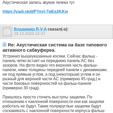
Акустическая запись звуков телека тут
https://yadi.sk/d/PYeyt-7wEe2KKw
Владимир R-V-A
сказал(-а):
28.12.2020
22:47
Re: Акустическая система на базе типового
активного сабвуфереа.
Устранил вышеуказанные косяки. Сейчас фальш -
панель четко встает на переднюю панель АС без
зазоров. На фото видно что верхняя часть фальш-
панели, ниже толщины передней панели с динамиками,
не под прямым углом, а под (некоторым) углом и он
разный для верхней части АС (примерно 45 град.) и
части боковых поверхностей на фальш-панели
(примерно 30 град).
Пришлось просто сточить выступы защелки. По
отношению к наклонной поверхности они как защелки
работать не будут. Такие полукруглые защелки будут
соскакивать с наклонной поверхности корпуса фальш-