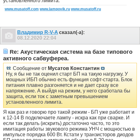
установленного лимита.
www.musatoff.com
www.lampovik.ru
www.musatoff.ru
Владимир R-V-A
сказал(-а):
08.12.2020
22:04
Re: Акустическая система на базе типового
активного сабвуфереа.
Сообщение от
Мусатов Константин
Ну, я бы не так оценил старт БП на такую нагрузку. У
мощных ИБП обычно есть функция софт-старта. Блок
питания плавно разгоняется и не дает сразу все
напряжение. А выйдя на режим, у него сработала бы
защита, если ток с заметным превышением
установленного лимита.
Я как раз и говорю про такой режим - БП уже работает и
к 12-14 В подключаете лампу - искра как при сварке. И
если так делать (искрить) достаточно часто, то это
имитация работы звукового режима УНЧ с мощностью в
импульсе порядка 600 Вт. Кстати у транзисторов диодов