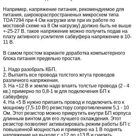
Например, напряжение питания, рекомендуемое для
питания, широкораспространеных микросхем типа
TDA7294 при 4 Ом нагрузке или при их работе по
мостовой схеме на 8 Ом нагрузку) должно быть не выше
+-25-27 В. такое напряжение можно получить подав на
плату активного усилителя сабвуфера напряжение в 10-
11 В.
В самом простом варианте доработка компьютерного
блока питания предельно простая.
1. Надо разобрать КБП.
2. Выпаять все провода толстого жгута проводов
различного напряжения.
3. На +12 В и землю надо впаять толстые провода (2 - 4
кв.) примерно по 0,8-1 м для подключения БП к
сабвуферу.
4. На +5 В нужно припаять провод и подключить его к
мощному (7,5-10 Вт) резистору сопротивлением 5,1 - 10
Ом. Этот резистор можно прикрутить внутри БП корпуса
длинным винтом для его лучшего охлаждения. Этот
резистор позволяет активизировать режим работы БП с
повышенной мощностью и примерно на 1 В поднять
напряжение на выходе с +12 до +13 В и снизить