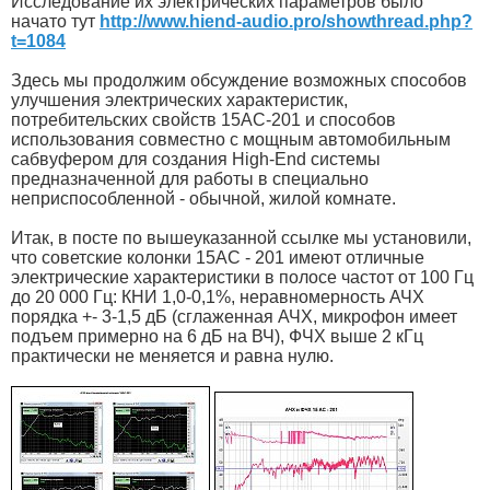
Исследование их электрических параметров было
начато тут
http://www.hiend-audio.pro/showthread.php?
t=1084
Здесь мы продолжим обсуждение возможных способов
улучшения электрических характеристик,
потребительских свойств 15АС-201 и способов
использования совместно с мощным автомобильным
сабвуфером для создания High-End системы
предназначенной для работы в специально
неприспособленной - обычной, жилой комнате.
Итак, в посте по вышеуказанной ссылке мы установили,
что советские колонки 15АС - 201 имеют отличные
электрические характеристики в полосе частот от 100 Гц
до 20 000 Гц: КНИ 1,0-0,1%, неравномерность АЧХ
порядка +- 3-1,5 дБ (сглаженная АЧХ, микрофон имеет
подъем примерно на 6 дБ на ВЧ), ФЧХ выше 2 кГц
практически не меняется и равна нулю.