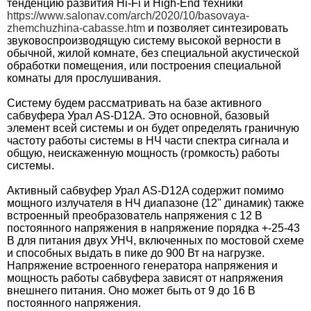
тенденцию развития Hi-Fi и High-End техники
https://www.salonav.com/arch/2020/10/basovaya-
zhemchuzhina-cabasse.htm
и позволяет синтезировать
звуковоспроизводящую систему высокой верности в
обычной, жилой комнате, без специальной акустической
обработки помещения, или построения специальной
комнаты для прослушивания.
Систему будем рассматривать на базе активного
сабвуфера
Урал AS-D12A. Это основной, базовый
элемент всей системы и он будет определять граничную
частоту работы системы в НЧ части спектра сигнала и
общую, неискаженную мощность (громкость) работы
системы.
Активный сабвуфер
Урал AS-D12A
содержит помимо
мощного излучателя в НЧ диапазоне (12" динамик) также
встроенный преобразователь напряжения с 12 В
постоянного напряжения в напряжение порядка +-25-43
В для питания двух УНЧ, включенных по мостовой схеме
и способных выдать в пике до 900 Вт на нагрузке.
Напряжение встроенного генератора напряжения и
мощность работы сабвуфера зависят от напряжения
внешнего питания. Оно может быть от 9 до 16 В
постоянного напряжения.