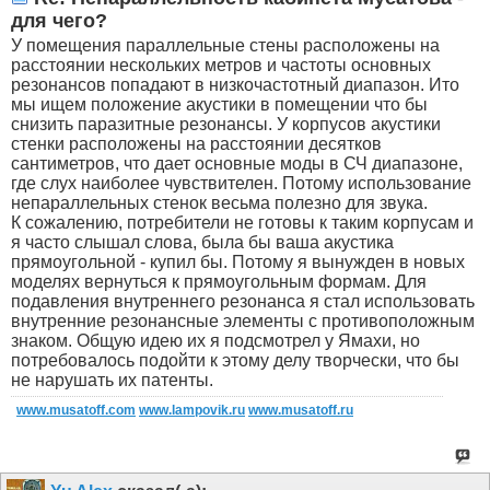
для чего?
У помещения параллельные стены расположены на
расстоянии нескольких метров и частоты основных
резонансов попадают в низкочастотный диапазон. Ито
мы ищем положение акустики в помещении что бы
снизить паразитные резонансы. У корпусов акустики
стенки расположены на расстоянии десятков
сантиметров, что дает основные моды в СЧ диапазоне,
где слух наиболее чувствителен. Потому использование
непараллельных стенок весьма полезно для звука.
К сожалению, потребители не готовы к таким корпусам и
я часто слышал слова, была бы ваша акустика
прямоугольной - купил бы. Потому я вынужден в новых
моделях вернуться к прямоугольным формам. Для
подавления внутреннего резонанса я стал использовать
внутренние резонансные элементы с противоположным
знаком. Общую идею их я подсмотрел у Ямахи, но
потребовалось подойти к этому делу творчески, что бы
не нарушать их патенты.
www.musatoff.com
www.lampovik.ru
www.musatoff.ru