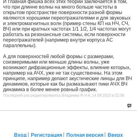
И главная фишка всех этих теорий заключается в том,
что при длинне волны на много больше частоты в
открытом пространстве поверхности разной формы
являются хорошими переотражателями и для звуковых
и электромагнитных волн (пример стены КП на НЧ, СЧ,
ВЧ) или при кратных частотах 1/1 1/2, 1/4 частотах могут
работать ка резонансные системы, если поверхности
переотражателей (например внутри корпуса АС
параллельны).
А для поверхностей любой формы с размерами,
соизмеримыми или меньше длины волны, уже
возникают дифракционные эффекты, влияние которых,
например на АЧХ, уже не так существенны. На этом
принципе, например делают акустические линцы для ВЧ
динамиков, которые как бы размазывают пики АЧХ ВЧ
динамика в более менее ровный график.
Последний раз редактировалось Владимир R-V-A; 14.09.2023 в
22:38
.
Вход
Регистрация
Полная версия
Вверх