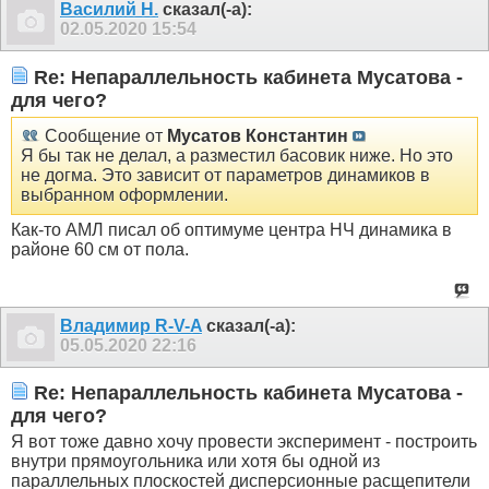
Василий Н.
сказал(-а):
02.05.2020
15:54
Re: Непараллельность кабинета Мусатова -
для чего?
Сообщение от
Мусатов Константин
Я бы так не делал, а разместил басовик ниже. Но это
не догма. Это зависит от параметров динамиков в
выбранном оформлении.
Как-то АМЛ писал об оптимуме центра НЧ динамика в
районе 60 см от пола.
Владимир R-V-A
сказал(-а):
05.05.2020
22:16
Re: Непараллельность кабинета Мусатова -
для чего?
Я вот тоже давно хочу провести эксперимент - построить
внутри прямоугольника или хотя бы одной из
параллельных плоскостей дисперсионные расщепители