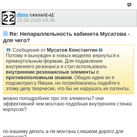
dimo
сказал(-а):
18.08.2020
09:46
Re: Непараллельность кабинета Мусатова -
для чего?
Сообщение от
Мусатов Константин
Потому я вынужден в новых моделях вернуться к
прямоугольным формам. Для подавления
внутреннего резонанса я стал использовать
внутренние резонансные элементы с
противоположным знаком
. Общую идею их я
подсмотрел у Ямахи, но потребовалось подойти к
этому делу творчески, что бы не нарушать их патенты.
можно поподробнее про эти элементы? они
эффективней чем монтано подобная внутренняя стенка
корпусов?
по вашему делать а-ля монтана слишком дорого для
корпусов?