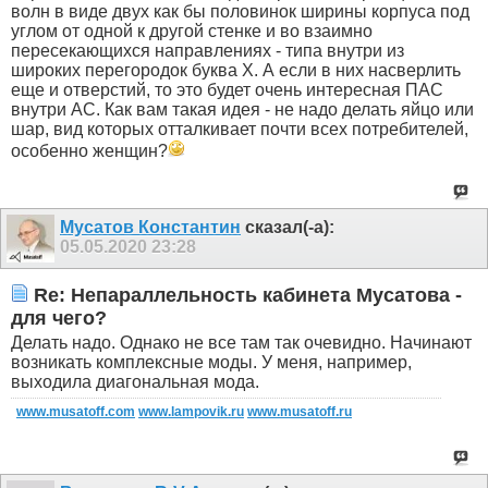
волн в виде двух как бы половинок ширины корпуса под
углом от одной к другой стенке и во взаимно
пересекающихся направлениях - типа внутри из
широких перегородок буква Х. А если в них насверлить
еще и отверстий, то это будет очень интересная ПАС
внутри АС. Как вам такая идея - не надо делать яйцо или
шар, вид которых отталкивает почти всех потребителей,
особенно женщин?
Мусатов Константин
сказал(-а):
05.05.2020
23:28
Re: Непараллельность кабинета Мусатова -
для чего?
Делать надо. Однако не все там так очевидно. Начинают
возникать комплексные моды. У меня, например,
выходила диагональная мода.
www.musatoff.com
www.lampovik.ru
www.musatoff.ru