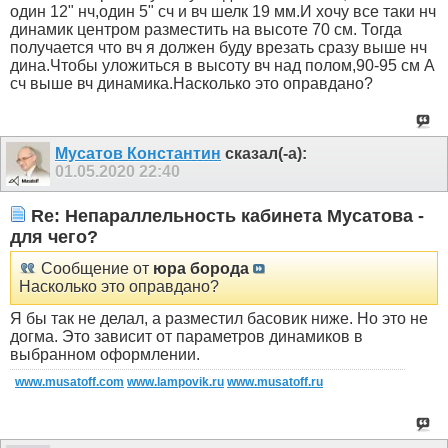
один 12" нч,один 5" сч и вч шелк 19 мм.И хочу все таки нч
динамик центром разместить на высоте 70 см. Тогда
получается что вч я должен буду врезать сразу выше нч
дина.Чтобы уложиться в высоту вч над полом,90-95 см А
сч выше вч динамика.Насколько это оправдано?
Мусатов Константин
сказал(-а):
01.05.2020
22:40
Re: Непараллельность кабинета Мусатова -
для чего?
Сообщение от
юра борода
Насколько это оправдано?
Я бы так не делал, а разместил басовик ниже. Но это не
догма. Это зависит от параметров динамиков в
выбранном оформлении.
www.musatoff.com
www.lampovik.ru
www.musatoff.ru