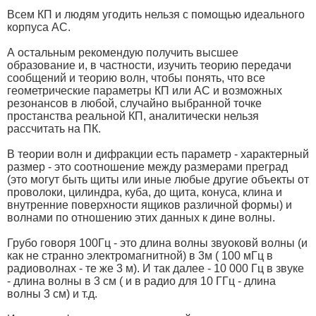
Всем КП и людям угодить нельзя с помощью идеального
корпуса АС.
А остальным рекомендую получить высшее
образование и, в частности, изучить теорию передачи
сообщений и теорию волн, чтобы понять, что все
геометрические параметры КП или АС и возможных
резонансов в любой, случайно выбранной точке
простанства реальной КП, аналитически нельзя
рассчитать на ПК.
В теории волн и дифракции есть параметр - характерный
размер - это соотношение между размерами преград
(это могут быть щиты или иные любые другие объекты от
проволоки, цилиндра, куба, до щита, конуса, клина и
внутренние поверхности ящиков различной формы) и
волнами по отношению этих данных к дине волны.
Грубо говоря 100Гц - это длина волны звуоковй волны (и
как не странно электромагнитной) в 3м ( 100 мГц в
радиоволнах - те же 3 м). И так далее - 10 000 Гц в звуке
- длина волны в 3 см ( и в радио для 10 ГГц - длина
волны 3 см) и т.д.