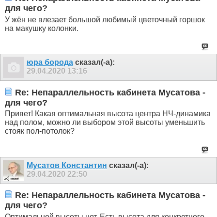
для чего?
У жён не влезает большой любимый цветочный горшок
на макушку колонки.
юра борода
сказал(-а):
29.04.2020
13:16
Re: Непараллельность кабинета Мусатова -
для чего?
Привет! Какая оптимальная высота центра НЧ-динамика
над полом, можно ли выбором этой высоты уменьшить
стояк пол-потолок?
Мусатов Константин
сказал(-а):
29.04.2020
22:50
Re: Непараллельность кабинета Мусатова -
для чего?
Оптимальной высоты нет. Есть высота для конкретного