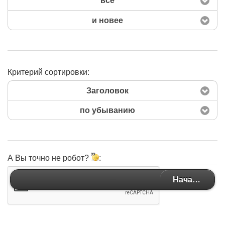
все
и новее
Критерий сортировки:
Заголовок
по убыванию
А Вы точно не робот?
:
Начать поиск
Начать поиск