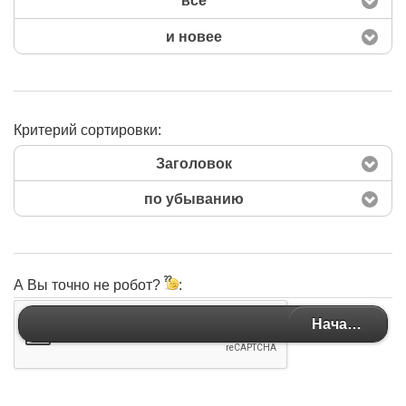
все
и новее
Критерий сортировки:
Заголовок
по убыванию
А Вы точно не робот?
:
Начать поиск
Начать поиск