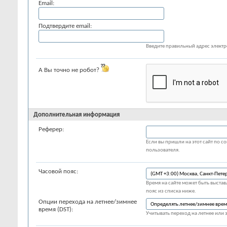
Email:
Подтвердите email:
Введите правильный адрес элект
А Вы точно не робот?
Дополнительная информация
Реферер:
Если вы пришли на этот сайт по со
пользователя.
Часовой пояс:
Время на сайте может быть выставл
пояс из списка ниже.
Опции перехода на летнее/зимнее
время (DST):
Учитывать переход на летнее или 