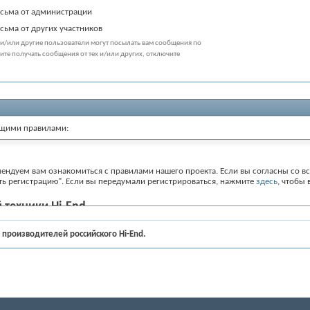
сьма от администрации
сьма от других участников
и/или другие пользователи могут посылать вам сообщения по
тите получать сообщения от тех и/или других, отключите
ющими правилами:
ендуем вам ознакомиться с правилами нашего проекта. Если вы согласны со вс
ть регистрацию". Если вы передумали регистрироваться, нажмите
здесь
, чтобы 
 техники Hi-End
 производителей российского Hi-End.
ижением и сопровождением аудиоаппаратуры класса Hi-End, а так же, вопрос
росов имеющих отношение к аппаратуре Hi-End хотя бы косвенно.
но работу того производителя, в чьем разделе находится вопрос. В разделах
. Модерировать в разделе производителей должен сам производитель. Он може
от спама и модерирует в случаях грубых нарушений общих правил.