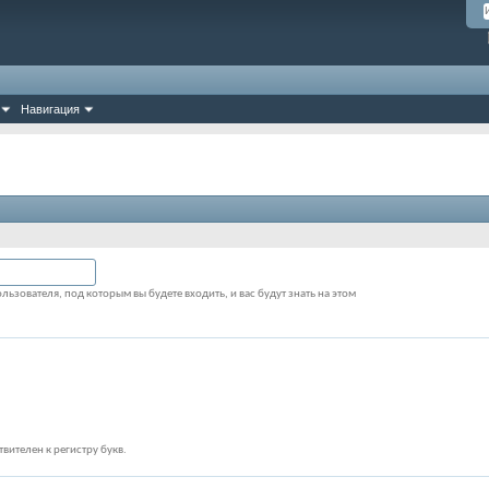
Навигация
льзователя, под которым вы будете входить, и вас будут знать на этом
вителен к регистру букв.