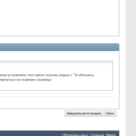
еми условиями, поставьте галочку рядом с "Я обязуюсь
вернуться на главную страницу.
ы напрямую связанные с этим. На форуме не предусмотрено
 производителей запрещено производить сравнение аппаратуры
т согласовать список сторонних модераторов, помогающих ему
Обратная связь
Главная
Вверх