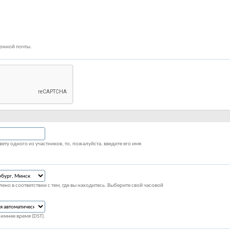
ронной почты.
вету одного из участников, то, пожалуйста, введите его имя
ено в соответствии с тем, где вы находитесь. Выберите свой часовой
зимнее время (DST).