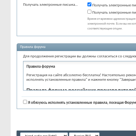
Получать электронные письма...
Получать электронные пи
Получать электронные пи
Время от времени администрация 
электронной почте. Если вы не хо
соответствующие опции.
Правила форума
Для продолжения регистрации вы должны согласиться со следу
Правила форума
Регистрация на сайте абсолютно бесплатна! Настоятельно реком
исполнять установленные правила" и нажмите кнопку "Заверши
Правила форума российских производителей
1. Назначение форума и его разделов
Я обязуюсь исполнять установленные правила, посещая Форум
На форуме обсуждаются вопросы связанные с созданием, продв
обсуждение общих, политических и других вопросов, кроме воп
Разделы производителей
В разделах производителей разрешается обсуждать исключитель
разных производителей, для этого есть тематические разделы
в этом. Администрация только чистит разделы производителей 