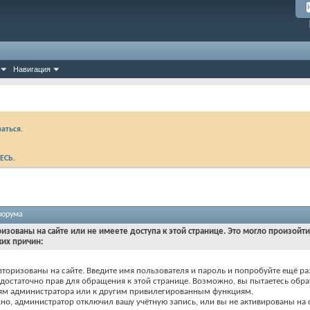
Навигация
аться.
ЕСЬ
.
форума
ризованы на сайте или не имеете доступа к этой странице. Это могло произойт
ких причин:
вторизованы на сайте. Введите имя пользователя и пароль и попробуйте ещё ра
едостаточно прав для обращения к этой странице. Возможно, вы пытаетесь обра
ям администратора или к другим привилегированным функциям.
о, администратор отключил вашу учётную запись, или вы не активированы на с