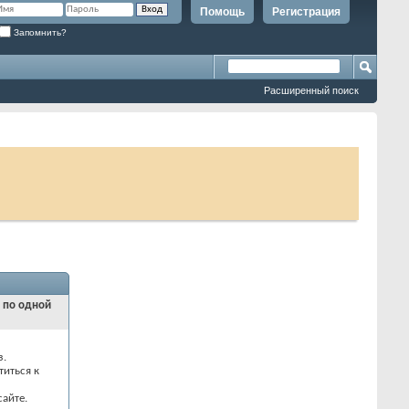
Помощь
Регистрация
Запомнить?
Расширенный поиск
и по одной
з.
титься к
айте.