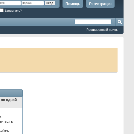
Помощь
Регистрация
Запомнить?
Расширенный поиск
и по одной
з.
титься к
айте.