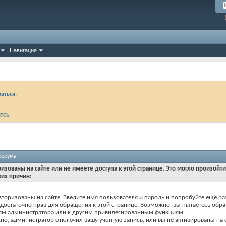
Навигация
аться.
ЕСЬ
.
форума
ризованы на сайте или не имеете доступа к этой странице. Это могло произойт
ких причин:
вторизованы на сайте. Введите имя пользователя и пароль и попробуйте ещё ра
едостаточно прав для обращения к этой странице. Возможно, вы пытаетесь обра
ям администратора или к другим привилегированным функциям.
о, администратор отключил вашу учётную запись, или вы не активированы на с