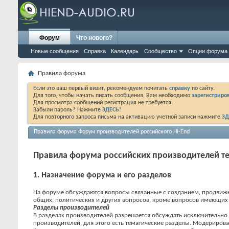
Форум
Что нового?
Новые сообщения
Справка
Календарь
Сообщество
Опции форума
Правила форума
Если это ваш первый визит, рекомендуем почитать
справку
по сайту.
Для того, чтобы начать писать сообщения, Вам необходимо
зарегистриров
Для просмотра сообщений регистрация не требуется.
Забыли пароль? Нажмите
ЗДЕСЬ!
Для повторного запроса письма на активацию учетной записи нажмите
ЗД
Правила форума Форум производителей российского Hi-End
Правила форума российских производителей те
1. Назначение форума и его разделов
На форуме обсуждаются вопросы связанные с созданием, продвиже
общих, политических и других вопросов, кроме вопросов имеющих о
Разделы производителей
В разделах производителей разрешается обсуждать исключительно 
производителей, для этого есть тематические разделы. Модериров