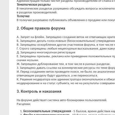
Администрация только чистит разделы производителей от спама и 
Тематические разделы
В тематических разделах разрешено обсуждать вопросы исключител
в разделах производителей.
Толкучка
В толкучке разрешено публиковать объявления о продаже или покуп
2. Общие правила форума
А. Запрет на флейм. Запрещено создание веток не отвечающих крите
Б. Запрещено делать голословные (безосновательные) утверждения
В. Запрещены оскорбления других участников форума, в том числе 
Г. Строго запрещены любые нецензурные высказывания, даже каж
Д. Запрещена многократная регистрация
Е. Запрещены призывы, реклама или приведение положительных пр
скачки музыки.
Ж. Запрещено дублирование тем, в том числе в разных разделах.
З. Запрещено давать ссылки на коммерческие ресурсы по теме фору
И. Перед созданием веток проведите поиск, не было ли аналогично
отвечающие разделу будут удаляться, а не переноситься.
К. Решение модератора или администратора окончательное и обжал
модерирование и на статус субъекта, но не на результаты соверше
3. Контроль и наказания
На форуме действует система авто-блокировки пользователей.
Расценки:
Безосновательные утверждения
- 5 баллов, время действия н