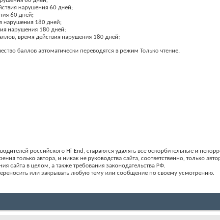
арушения 60 дней;
йствия нарушения 60 дней;
ния 60 дней;
я нарушения 180 дней;
вия нарушения 180 дней;
аллов, время действия нарушения 180 дней;
ство баллов автоматически переводятся в режим Только чтение.
ителей российского Hi-End, стараются удалять все оскорбительные и некорре
ия только автора, и никак не руководства сайта, соответственно, только авто
ия сайта в целом, а также требования законодательства РФ.
 переносить или закрывать любую тему или сообщение по своему усмотрению.