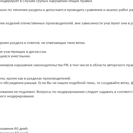
модерирует в случаях грубых нарушений общих правил.
ьно по тематике раздела и допускается проводить сравнение и анализ работ р
ке изделий отечественных производителей, вне зависимости участвуют они в р
риям раздела и ответов, не отвечающих теме ветки.
.
не участвующих в дискуссии.
ущиеся уместными.
имеров нарушения законодательства РФ, в том числе в области авторского пр
ма, кроме как в разделах производителей.
го обсуждения раньше. Если Вы не нашли подобной темы, то создавайте ветку, 
ованию не подлежит. Вопросы по модерированию следует задавать в соответс
нного модерирования.
арушения 60 дней;