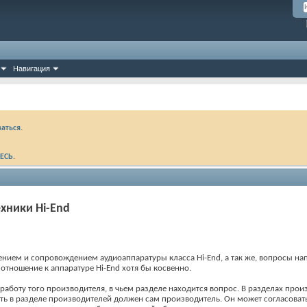
Навигация
аться.
ЕСЬ
.
хники Hi-End
нием и сопровождением аудиоаппаратуры класса Hi-End, а так же, вопросы на
тношение к аппаратуре Hi-End хотя бы косвенно.
работу того производителя, в чьем разделе находится вопрос. В разделах пр
ать в разделе производителей должен сам производитель. Он может согласоват