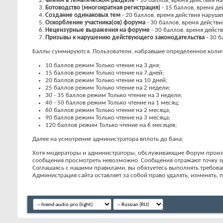
Флейм в тематическом разделе
- 10 баллов, время действия н
Ботоводство (многократная регистрация)
- 15 баллов, время де
Создание одинаковых тем
- 20 баллов, время действия наруше
Оскорбление участника(ов) форума
- 30 баллов, время действи
Нецензурные выражения на форуме
- 30 баллов, время дейст
Пpизывы к наpyшению действyющего законодательства
- 30 б
Баллы суммируются. Пользователи, набравшие определенное количе
10 баллов режим Только чтение на 3 дня;
15 баллов режим Только чтение на 7 дней;
20 баллов режим Только чтение на 10 дней;
25 баллов режим Только чтение на 2 недели;
30 - 35 баллов режим Только чтение на 3 недели;
40 - 50 баллов режим Только чтение на 1 месяц;
60 баллов режим Только чтение на 2 месяца;
90 баллов режим Только чтение на 3 месяца;
120 баллов режим Только чтение на 6 месяцев;
Далее на усмотрение администратора вплоть до бана;
Хотя модераторы и администраторы, обслуживающие Форум производ
сообщения просмотреть невозможно. Сообщения отражают точку зрен
Соглашаясь с нашими правилами, вы обязуетесь выполнять требован
Администрация сайта оставляет за собой право удалять, изменять,