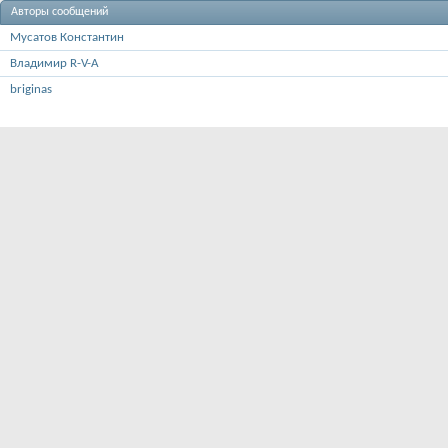
Авторы сообщений
Мусатов Константин
Владимир R-V-A
briginas