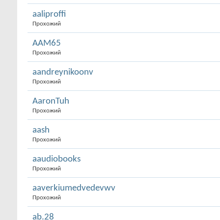
aaliproffi
Прохожий
AAM65
Прохожий
aandreynikoonv
Прохожий
AaronTuh
Прохожий
aash
Прохожий
aaudiobooks
Прохожий
aaverkiumedvedevwv
Прохожий
ab.28