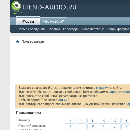
Форум
Что нового?
Новые сообщения
Справка
Календарь
Сообщество
Опции форума
Пользователи
Если это ваш первый визит, рекомендуем почитать
справку
по сайту.
Для того, чтобы начать писать сообщения, Вам необходимо
зарегистриров
Для просмотра сообщений регистрация не требуется.
Забыли пароль? Нажмите
ЗДЕСЬ!
Для повторного запроса письма на активацию учетной записи нажмите
ЗД
Пользователи
Фильтр
#
A
B
C
D
E
Русский алфавит:
А
Б
В
Г
Д
Е