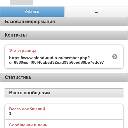
Обо мне
...
Базовая информация
Контакты
Эта страница
https://www.hiend-audio.ru/member.php?
u=8889&s=f00f40abed32ead93b6ced80be7edc97
Статистика
Всего сообщений
Всего сообщений
1
Сообщений в день