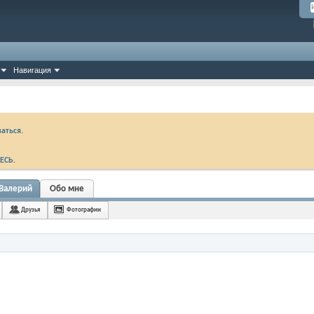
Навигация
аться.
ЕСЬ
.
 Валерий
Обо мне
Друзья
Фотографии