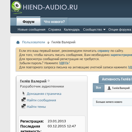
Форум
Что нового?
Новые сообщения
Справка
Календарь
Сообщество
Опции форума
Пользователи
Гилёв Валерий
Если это ваш первый визит, рекомендуем почитать
справку
по сайту.
Для того, чтобы начать писать сообщения, Вам необходимо
зарегистриров
Для просмотра сообщений регистрация не требуется.
Забыли пароль? Нажмите
ЗДЕСЬ!
Для повторного запроса письма на активацию учетной записи нажмите
ЗД
Активность Гилёв
Гилёв Валерий
Разработчик аудиотехники
Все
Гилёв Валерий
Домашняя страничка
Найти сообщения
Больше ничего нового
Найти темы
Регистрация
23.01.2013
Последняя
03.12.2015
12:47
активность