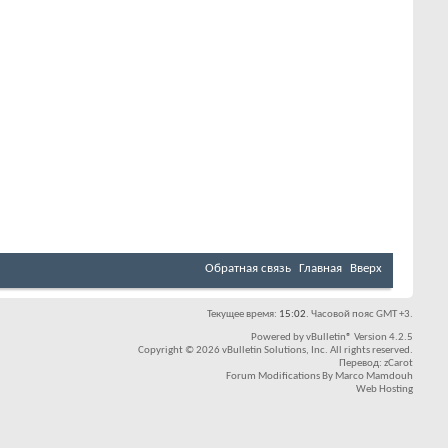
Обратная связь
Главная
Вверх
Текущее время:
15:02
. Часовой пояс GMT +3.
Powered by
vBulletin®
Version 4.2.5
Copyright © 2026 vBulletin Solutions, Inc. All rights reserved.
Перевод:
zCarot
Forum Modifications By
Marco Mamdouh
Web Hosting