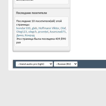
Последние посетители
Последние 10 посетителя(ей) этой
страницы:
bondar100
,
gleb
,
Hoffmann Viktor
,
Olaf
,
Oleg123
,
olegch
,
promtxt
,
Анатолий75
,
Дима
,
Конрад
Эта страница была посещена
409,890
раз