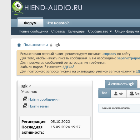
Форум
Что нового?
Новые сообщения
Справка
Календарь
Сообщество
Опции форума
Пользователи
sgk
Если это ваш первый визит, рекомендуем почитать
справку
по сайту.
Для того, чтобы начать писать сообщения, Вам необходимо
зарегистриров
Для просмотра сообщений регистрация не требуется.
Забыли пароль? Нажмите
ЗДЕСЬ!
Для повторного запроса письма на активацию учетной записи нажмите
ЗД
Активность sgk
sgk
Участник
Все
sgk
Дру
Найти сообщения
Найти темы
Больше ничего нового
Регистрация
05.10.2023
Последняя
15.09.2024
19:57
активность