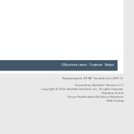
Обратная связь
Главная
Вверх
Текущее время:
14:48
. Часовой пояс GMT +3.
Powered by
vBulletin®
Version 4.2.5
Copyright © 2026 vBulletin Solutions, Inc. All rights reserved.
Перевод:
zCarot
Forum Modifications By
Marco Mamdouh
Web Hosting