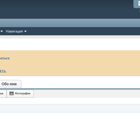
Навигация
аться.
ЕСЬ
.
Обо мне
зья
Фотографии