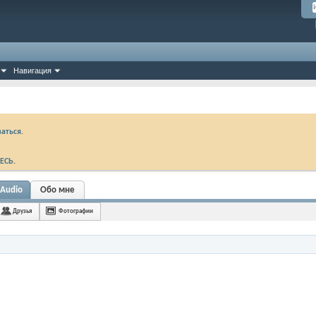
Навигация
аться.
ЕСЬ
.
 Audio
Обо мне
Друзья
Фотографии