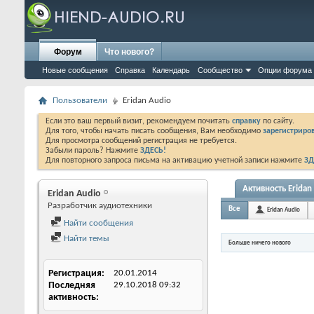
Форум
Что нового?
Новые сообщения
Справка
Календарь
Сообщество
Опции форума
Пользователи
Eridan Audio
Если это ваш первый визит, рекомендуем почитать
справку
по сайту.
Для того, чтобы начать писать сообщения, Вам необходимо
зарегистриров
Для просмотра сообщений регистрация не требуется.
Забыли пароль? Нажмите
ЗДЕСЬ!
Для повторного запроса письма на активацию учетной записи нажмите
ЗД
Активность Eridan
Eridan Audio
Разработчик аудиотехники
Все
Eridan Audio
Найти сообщения
Найти темы
Больше ничего нового
Регистрация
20.01.2014
Последняя
29.10.2018
09:32
активность