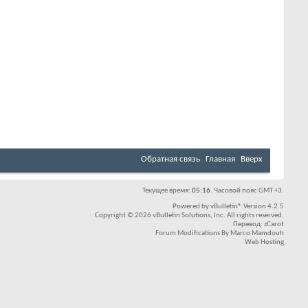
Обратная связь
Главная
Вверх
Текущее время:
05:16
. Часовой пояс GMT +3.
Powered by
vBulletin®
Version 4.2.5
Copyright © 2026 vBulletin Solutions, Inc. All rights reserved.
Перевод:
zCarot
Forum Modifications By
Marco Mamdouh
Web Hosting