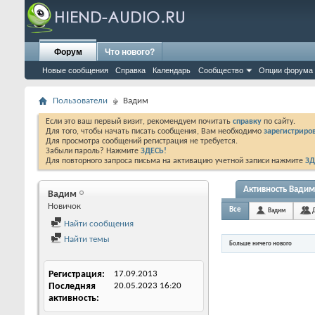
Форум
Что нового?
Новые сообщения
Справка
Календарь
Сообщество
Опции форума
Пользователи
Вадим
Если это ваш первый визит, рекомендуем почитать
справку
по сайту.
Для того, чтобы начать писать сообщения, Вам необходимо
зарегистриров
Для просмотра сообщений регистрация не требуется.
Забыли пароль? Нажмите
ЗДЕСЬ!
Для повторного запроса письма на активацию учетной записи нажмите
ЗД
Активность Вадим
Вадим
Новичок
Все
Вадим
Найти сообщения
Найти темы
Больше ничего нового
Регистрация
17.09.2013
Последняя
20.05.2023
16:20
активность