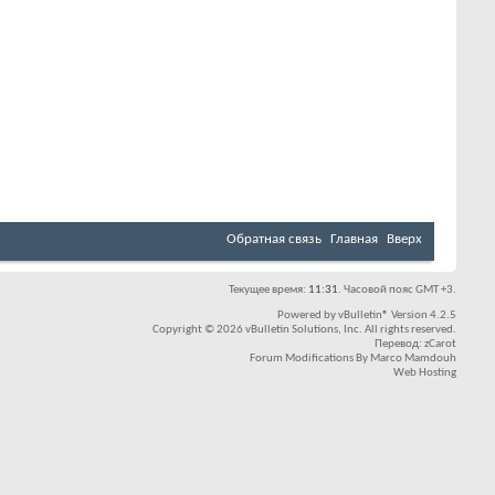
Обратная связь
Главная
Вверх
Текущее время:
11:31
. Часовой пояс GMT +3.
Powered by
vBulletin®
Version 4.2.5
Copyright © 2026 vBulletin Solutions, Inc. All rights reserved.
Перевод:
zCarot
Forum Modifications By
Marco Mamdouh
Web Hosting