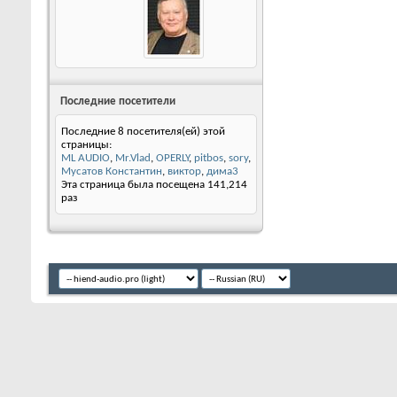
Последние посетители
Последние 8 посетителя(ей) этой
страницы:
ML AUDIO
,
Mr.Vlad
,
OPERLY
,
pitbos
,
sory
,
Мусатов Константин
,
виктор
,
дима3
Эта страница была посещена
141,214
раз