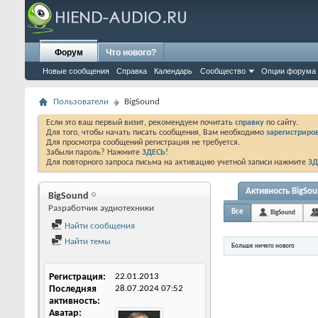
Форум
Что нового?
Новые сообщения
Справка
Календарь
Сообщество
Опции форума
Пользователи
BigSound
Если это ваш первый визит, рекомендуем почитать
справку
по сайту.
Для того, чтобы начать писать сообщения, Вам необходимо
зарегистриров
Для просмотра сообщений регистрация не требуется.
Забыли пароль? Нажмите
ЗДЕСЬ!
Для повторного запроса письма на активацию учетной записи нажмите
ЗД
Активность BigSo
BigSound
Разработчик аудиотехники
Все
BigSound
Найти сообщения
Найти темы
Больше ничего нового
Регистрация
22.01.2013
Последняя
28.07.2024
07:52
активность
Аватар