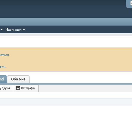
Навигация
аться.
ЕСЬ
.
und
Обо мне
Друзья
Фотографии