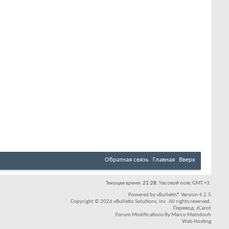
Обратная связь
Главная
Вверх
Текущее время:
21:28
. Часовой пояс GMT +3.
Powered by
vBulletin®
Version 4.2.5
Copyright © 2026 vBulletin Solutions, Inc. All rights reserved.
Перевод:
zCarot
Forum Modifications By
Marco Mamdouh
Web Hosting