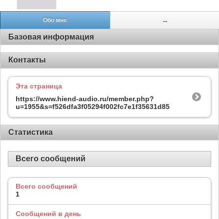
Обо мне
...
Базовая информация
Контакты
Эта страница
https://www.hiend-audio.ru/member.php?
u=1955&s=f526dfa3f05294f002fc7e1f35631d85
Статистика
Всего сообщений
Всего сообщений
1
Сообщений в день