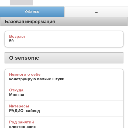
Обо мне
...
Базовая информация
Возраст
59
О sensonic
Немного о себе
конструирую всякие штуки
Откуда
Москва
Интересы
РАДИО, хайенд
Род занятий
электронщик