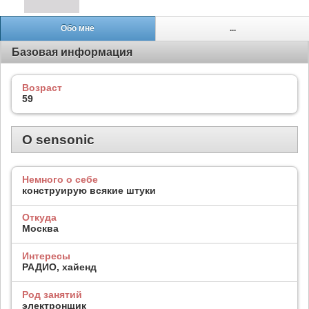
Обо мне
...
Базовая информация
Возраст
59
О sensonic
Немного о себе
конструирую всякие штуки
Откуда
Москва
Интересы
РАДИО, хайенд
Род занятий
электронщик