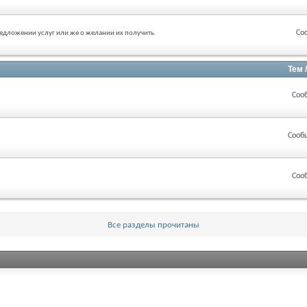
Со
редложении услуг или же о желании их получить
Тем 
Соо
Сооб
Соо
Все разделы прочитаны