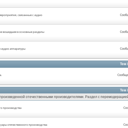
Сооб
мероприятия, связанные с аудио
Сооб
 не вошедшее в основные разделы
Сооб
е аудио аппаратуры
Тем 
Сообще
а.
Тем 
, произведенной отечественными производителями. Раздел с перемодерацие
Со
го производства
Со
суары отечественного производства