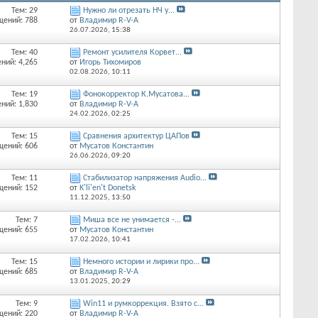
Тем: 29
Нужно ли отрезать НЧ у...
щений: 788
от
Владимир R-V-A
26.07.2026,
15:38
Тем: 40
Ремонт усилителя Корвет...
ний: 4,265
от
Игорь Тихомиров
02.08.2026,
10:11
Тем: 19
Фонокорректор К.Мусатова...
ний: 1,830
от
Владимир R-V-A
24.02.2026,
02:25
Тем: 15
Сравнения архитектур ЦАПов
щений: 606
от
Мусатов Константин
26.06.2026,
09:20
Тем: 11
Стабилизатор напряжения Audio...
щений: 152
от
K'li'en't Donetsk
11.12.2025,
13:50
Тем: 7
Миша все не унимается -...
щений: 655
от
Мусатов Константин
17.02.2026,
10:41
Тем: 15
Немного истории и лирики про...
щений: 685
от
Владимир R-V-A
13.01.2025,
20:29
Тем: 9
Win11 и румкоррекция. Взято с...
щений: 220
от
Владимир R-V-A