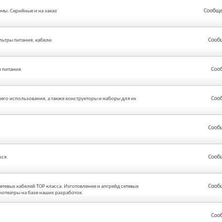
Сообще
мы. Серийные и на заказ
Сооб
льтры питания, кабели.
Соо
 питания.
Соо
его использования, а также конструкторы и наборы для их
Сооб
Сооб
хся.
Сооб
етевых кабелей ТОР класса. Изготовление и апгрейд сетевых
нотеатры на базе наших разработок.
Соо