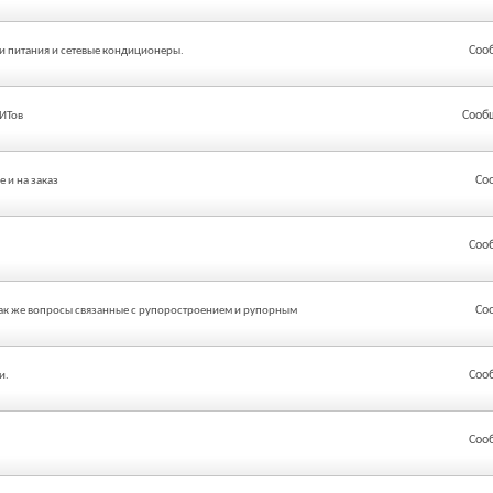
Соо
и питания и сетевые кондиционеры.
Сооб
ИТов
Со
 и на заказ
Соо
Со
так же вопросы связанные с рупоростроением и рупорным
Соо
и.
Соо