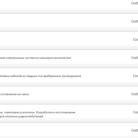
Соо
Соо
Со
Соо
ание электронных систем на нанокристаллических
Со
 сетевых кабелей из медных посеребренных проводников
Соо
готовление на заказ.
Со
, ламповые усилители. Разработка и изготовление
 для опытных радиолюбителей
Соо