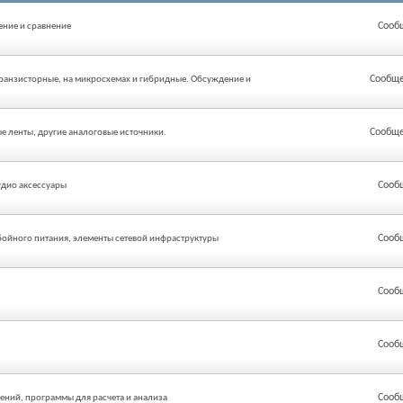
Сооб
ение и сравнение
Сообще
транзисторные, на микросхемах и гибридные. Обсуждение и
Сообще
 ленты, другие аналоговые источники.
Сооб
удио аксессуары
Сооб
бойного питания, элементы сетевой инфраструктуры
Сооб
Сооб
Сооб
ений, программы для расчета и анализа