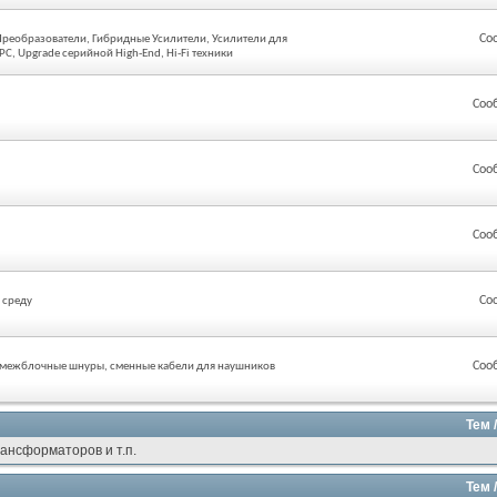
Со
реобразователи, Гибридные Усилители, Усилители для
C, Upgrade серийной High-End, Hi-Fi техники
Соо
Соо
Соо
Со
 среду
Соо
, межблочные шнуры, сменные кабели для наушников
Тем 
ансформаторов и т.п.
Тем 