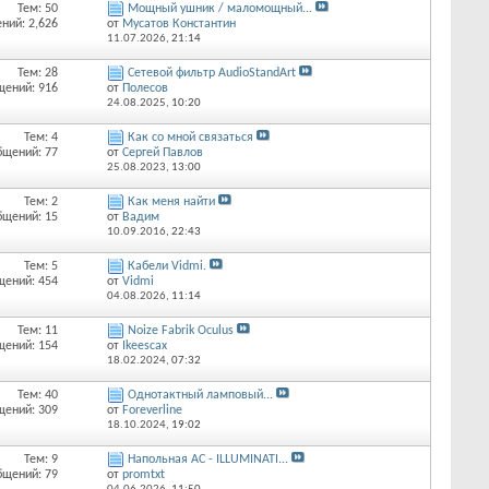
Тем: 50
Мощный ушник / маломощный...
ний: 2,626
от
Мусатов Константин
11.07.2026,
21:14
Тем: 28
Сетевой фильтр AudioStandArt
щений: 916
от
Полесов
24.08.2025,
10:20
Тем: 4
Как со мной связаться
бщений: 77
от
Сергей Павлов
25.08.2023,
13:00
Тем: 2
Как меня найти
бщений: 15
от
Вадим
10.09.2016,
22:43
Тем: 5
Кабели Vidmi.
щений: 454
от
Vidmi
04.08.2026,
11:14
Тем: 11
Noize Fabrik Oculus
щений: 154
от
Ikeescax
18.02.2024,
07:32
Тем: 40
Однотактный ламповый...
щений: 309
от
Foreverline
18.10.2024,
19:02
Тем: 9
Напольная АС - ILLUMINATI...
бщений: 79
от
promtxt