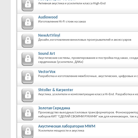
Активная акустика и усилители класса Нigh-End
Audiowood
Изготовление Hi-Fi стоек на заказ
NewArtVinyl
Дизайн,изготовление виниловых проигрывателей и аксессуаров
Sound Art
Акустические системы, проектирование и постройка под заказ, созд
сердечниках (усилители, ДАКи)
VectorVox
Разработка и изготовление межблочных, акустических, цифровых и
Shtoller & Karpenter
Акустика, усилители и комплектующие класса Hi-End. Разработка и из
Золотая Середина
Производство выходных/силовых трансформаторов. Фонокорректоры
наборов КИТ "СДЕЛАЙ СВОИМИ РУКАМИ" как для начинающих, так и
Акустическая лаборатория MWM
Усилители мощности и акустика