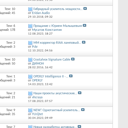
04.06.2026,
11:50
Тем: 10
Гибридный усилитель мощности...
бщений: 45
от
Eridan Audio
29.10.2018,
09:32
Тем: 6
Прощание с Юрием Малышевым
щений: 178
от
Мусатов Константин
12.08.2023,
18:27
Тем: 2
ММ корректор RIAA ламповый...
общений: 3
от
Pckr
12.10.2022,
04:56
Тем: 10
Crystalvox Signature Cable
бщений: 50
от
ДИМОН
28.02.2016,
16:42
Тем: 1
OPERLY Intelligence II -...
общений: 3
от
OPERLY
14.03.2023,
13:42
Тем: 2
Наши проекты акустических...
бщений: 21
от
vhcraya
17.08.2023,
07:57
Тем: 9
NEW! Однотактный усилитель...
бщений: 35
от
YUrijtet
30.04.2023,
09:49
Тем: 7
Новая разработка активных...