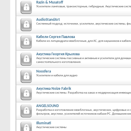
Razin & Musatoff
Усилители ламповые, транзисторные, гибридные. Акустические систе
AudioStandArt
Системный подход: источники, усилители, акустические системы, фи
Кабели Сергея Павлова
Кабели из литцендрата межблочные, для АС, для наушников и кабели
Акустика Георгия Крылова
Акустические системы пассивные и активные и усилители для домашн
самостоятельного изготовления.
Noosfera
Усилители и кабели для аудио
Акустика Noize Fabrik
Акустические системы. Разработка на заказ и модернизация имеющи
ANGELSOUND
Разработка и изготовление межблочных, акустических, цифровых и с
фильтров, акустики, усилителей источников набазе РС. Домашние ки
Illuminati
Акустические системы