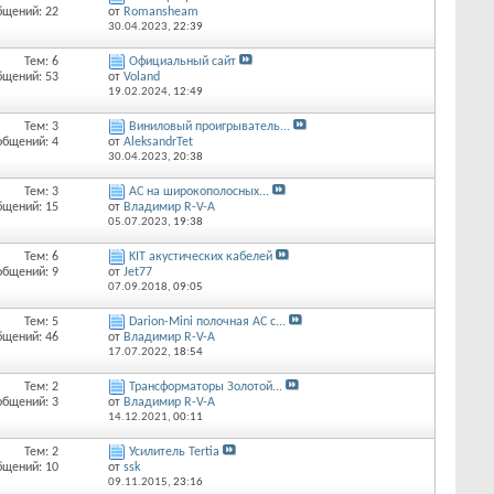
бщений: 22
от
Romansheam
30.04.2023,
22:39
Тем: 6
Официальный сайт
бщений: 53
от
Voland
19.02.2024,
12:49
Тем: 3
Виниловый проигрыватель...
общений: 4
от
AleksandrTet
30.04.2023,
20:38
Тем: 3
АС на широкополосных...
бщений: 15
от
Владимир R-V-A
05.07.2023,
19:38
Тем: 6
KIT акустических кабелей
общений: 9
от
Jet77
07.09.2018,
09:05
Тем: 5
Darion-Mini полочная АС с...
бщений: 46
от
Владимир R-V-A
17.07.2022,
18:54
Тем: 2
Трансформаторы Золотой...
общений: 3
от
Владимир R-V-A
14.12.2021,
00:11
Тем: 2
Усилитель Tertia
бщений: 10
от
ssk
09.11.2015,
23:16