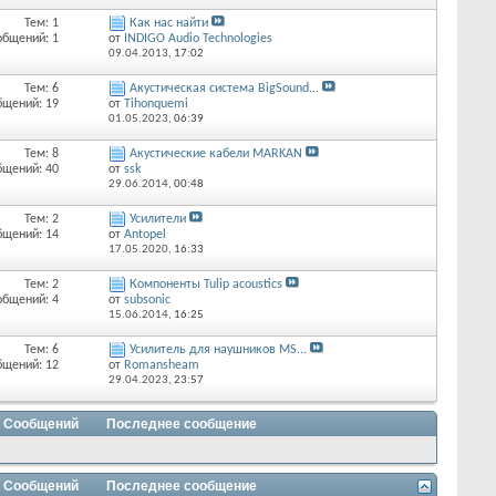
Тем: 1
Как нас найти
общений: 1
от
INDIGO Audio Technologies
09.04.2013,
17:02
Тем: 6
Акустическая система BigSound...
бщений: 19
от
Tihonquemi
01.05.2023,
06:39
Тем: 8
Акустические кабели MARKAN
бщений: 40
от
ssk
29.06.2014,
00:48
Тем: 2
Усилители
бщений: 14
от
Antopel
17.05.2020,
16:33
Тем: 2
Компоненты Tulip acoustics
общений: 4
от
subsonic
15.06.2014,
16:25
Тем: 6
Усилитель для наушников MS...
бщений: 12
от
Romansheam
29.04.2023,
23:57
/ Сообщений
Последнее сообщение
/ Сообщений
Последнее сообщение