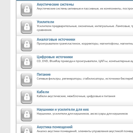
Акустические системы
Акустические системы активные и пассивные, их компоненты, постро
Усилители
Усилители предварительные, оконечные, интегральные. Ламповые, 
сравнение.
Аналоговые источники
Проигрыватели грампластинок, корректоры, магнитофоны, магнитные
Цифровые источники
CD, DVD, BlueRay привода и проигрыватели, ЦАП-ы, компьютерные а
Питание
Сетевые фильтры, регенераторы, стабилизаторы, источники беспере
Кабели
Кабели акустические, межблочные, цифровые и питания
Наушники и усилители для них
Наушники, усилители для наушников, аксессуары для наушников
Акустика помещений
Анализ акустики помещений, элементы управления акустикой помещ