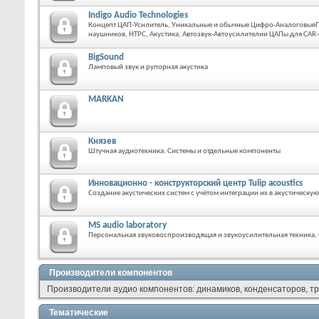
Indigo Audio Technologies
Концепт ЦАП-Усилитель, Уникальные и обычные Цифро-АналоговыеП
наушников, HTPC, Акустика, Автозвук-Автоусилителии ЦАПы для CAR-P
BigSound
Ламповый звук и рупорная акустика
MARKAN
Князев
Штучная аудиотехника. Системы и отдельные компоненты
Инновационно - конструкторский центр Tulip acoustics
Создание акустических систем с учётом интеграции их в акустическую
MS audio laboratory
Персональная звуковоспроизводящая и звукоусилительная техника
Производители компонентов
Производители аудио компонентов: динамиков, конденсаторов, тр
Тематические