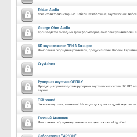
Eridan Audio
Усилители транзисторные. Кабели межблочные, акустические. Кабел
George Ohm Audio
производство выходных трансформаторов,ламповых усилителей и К
КБ звукотехники ТРИ В Таганрог
Ламповые и гибридные усилители, предусилители. Кабели. Серийные
Crystalvox
Рупорная акустика OPERLY
Продукция производителя рупорных акустических систем OPERLY, а 
звуком
TKB-sound
Заказная акустика, активные НЧ секции для дома и студий звукозапис
Евгений Анашкин
Ламповые и гибридные усилители мощности класса High-End
Лаборатория "APSON"