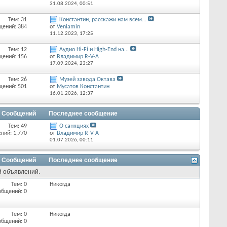
31.08.2024,
00:51
Тем: 31
Константин, расскажи нам всем...
щений: 384
от
Veniamin
11.12.2023,
17:25
Тем: 12
Аудио Hi-Fi и High-End на...
щений: 156
от
Владимир R-V-A
17.09.2024,
23:27
Тем: 26
Музей завода Октава
щений: 501
от
Мусатов Константин
16.01.2026,
12:37
/ Сообщений
Последнее сообщение
Тем: 49
О санкциях
ний: 1,770
от
Владимир R-V-A
01.07.2026,
00:11
/ Сообщений
Последнее сообщение
й объявлений.
Тем: 0
Никогда
общений: 0
Тем: 0
Никогда
общений: 0