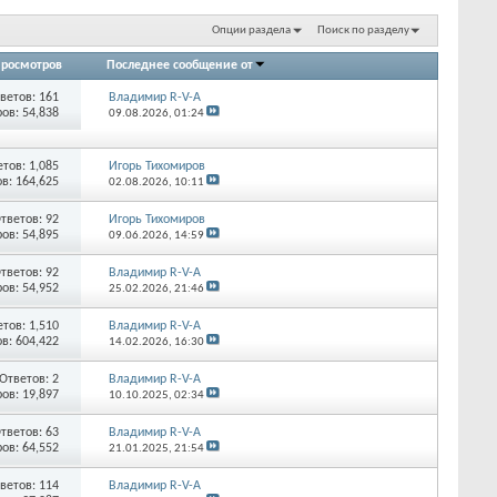
Опции раздела
Поиск по разделу
росмотров
Последнее сообщение от
ветов:
161
Владимир R-V-A
ов: 54,838
09.08.2026,
01:24
етов:
1,085
Игорь Тихомиров
в: 164,625
02.08.2026,
10:11
тветов:
92
Игорь Тихомиров
ов: 54,895
09.06.2026,
14:59
тветов:
92
Владимир R-V-A
ов: 54,952
25.02.2026,
21:46
етов:
1,510
Владимир R-V-A
в: 604,422
14.02.2026,
16:30
Ответов:
2
Владимир R-V-A
ов: 19,897
10.10.2025,
02:34
тветов:
63
Владимир R-V-A
ов: 64,552
21.01.2025,
21:54
ветов:
114
Владимир R-V-A