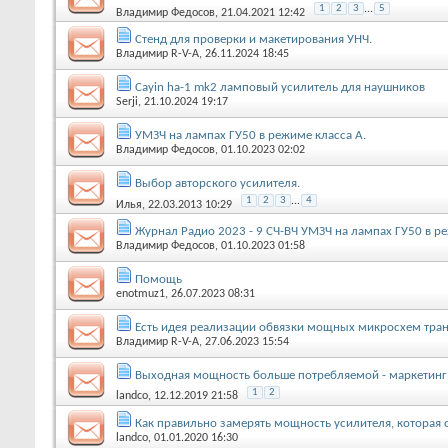
1
2
3
...
5
Владимир Федосов
, 21.04.2021 12:42
Стенд для проверки и макетирования УНЧ.
Владимир R-V-A
, 26.11.2024 18:45
Cayin ha-1 mk2 ламповый усилитель для наушников
Serji
, 21.10.2024 19:17
УМЗЧ на лампах ГУ50 в режиме класса А.
Владимир Федосов
, 01.10.2023 02:02
Выбор авторского усилителя.
1
2
3
...
4
Илья
, 22.03.2013 10:29
Журнал Радио 2023 - 9 СЧ-ВЧ УМЗЧ на лампах ГУ50 в р
Владимир Федосов
, 01.10.2023 01:58
Помощь
enotmuz1
, 26.07.2023 08:31
Есть идея реализации обвязки мощных микросхем тран
Владимир R-V-A
, 27.06.2023 15:54
Выходная мощность больше потребляемой - маркетинг
1
2
landco
, 12.12.2019 21:58
Как правильно замерять мощность усилителя, которая 
landco
, 01.01.2020 16:30