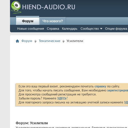
Форум
Что нового?
Новые сообщения
Справка
Календарь
Сообщество
Опции форума
Форум
Тематические
Усилители
Если это ваш первый визит, рекомендуем почитать
справку
по сайту.
Для того, чтобы начать писать сообщения, Вам необходимо
зарегистриров
Для просмотра сообщений регистрация не требуется.
Забыли пароль? Нажмите
ЗДЕСЬ!
Для повторного запроса письма на активацию учетной записи нажмите
ЗД
Форум:
Усилители
Усилители предварительные, оконечные, интегральные. Ламповые, транзисторные,