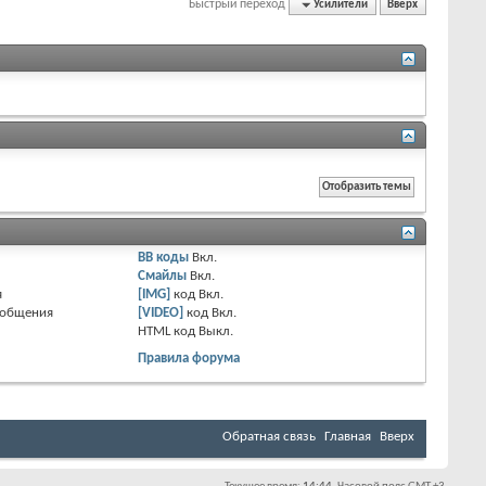
Быстрый переход
Усилители
Вверх
BB коды
Вкл.
Смайлы
Вкл.
я
[IMG]
код
Вкл.
ообщения
[VIDEO]
код
Вкл.
HTML код
Выкл.
Правила форума
Обратная связь
Главная
Вверх