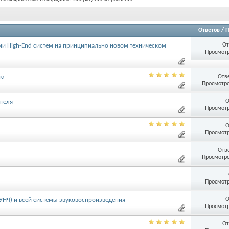
Ответов
/
П
От
и High-End систем на принципиально новом техническом
Просмотр
Отв
ум
Просмотро
О
ителя
Просмотр
О
Просмотр
Отв
Просмотро
Просмотр
О
УНЧ) и всей системы звуковоспроизведения
Просмотр
От