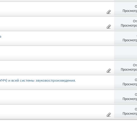
О
Просмотр
От
Просмотро
а
Просмотр
От
Просмотро
О
УНЧ) и всей системы звуковоспроизведения.
Просмотр
О
Просмотр
О
Просмотр