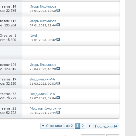
тветов:
14
Игорь Тихомиров
ов: 32,785
07.01.2023,
12:50
ветов:
112
Игорь Тихомиров
в: 135,264
07.01.2023,
12:44
Ответов:
1
fakel
ов: 18,320
07.01.2023,
08:32
ветов:
124
Игорь Тихомиров
в: 123,315
25.04.2022,
16:20
тветов:
19
Владимир R-V-A
ов: 32,520
16.03.2022,
20:53
тветов:
72
Владимир R-V-A
ов: 78,729
19.02.2022,
02:04
тветов:
21
Мусатов Константин
ов: 52,722
05.11.2021,
22:44
Страница 1 из 2
1
2
Последняя