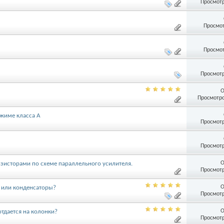
Просмотр
Просмот
Просмот
Просмотр
О
Просмотро
ежиме класса А
Просмотр
Просмотр
О
зисторами по схеме параллельного усилителя.
Просмотр
О
 или конденсаторы?
Просмотр
О
отдается на колонки?
Просмотр