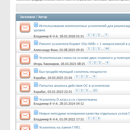
Заголовок
/
Автор
Использование композитных усилителей для реализаци
уровне.
1
2
3
...
7
Владимир R-V-A
, 18.02.2026 01:31
Ремонт усилителя Корвет 50у-068с с 1 микросхемой в 
1
2
3
...
44
Александр Фаиз
, 02.08.2025 09:35
Усилительная схема на основе двух-этажного µ-повтор
1
2
3
...
4
Игорь Тихомиров
, 26.03.2021 08:25
Быстродействующий силитель мощности
1
2
3
...
4
Карабас
, 24.03.2025 21:34
Попытка анализа действия ОС в усилителях
1
2
3
...
61
Карабас
, 03.01.2023 22:31
Усилитель D класса со стрелочками.
Владимир R-V-A
, 28.03.2024 04:12
Новые методики измерения качества отдельных узлов (
1
2
3
Владимир R-V-A
, 01.09.2022 17:31
Усилитель на лампе ГУ81.