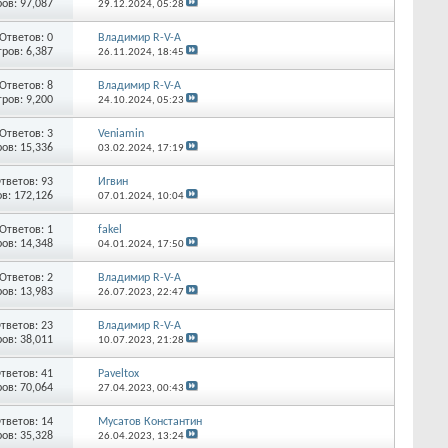
ов: 97,087
29.12.2024,
05:28
Ответов:
0
Владимир R-V-A
ров: 6,387
26.11.2024,
18:45
Ответов:
8
Владимир R-V-A
ров: 9,200
24.10.2024,
05:23
Ответов:
3
Veniamin
ов: 15,336
03.02.2024,
17:19
тветов:
93
Игвин
в: 172,126
07.01.2024,
10:04
Ответов:
1
fakel
ов: 14,348
04.01.2024,
17:50
Ответов:
2
Владимир R-V-A
ов: 13,983
26.07.2023,
22:47
тветов:
23
Владимир R-V-A
ов: 38,011
10.07.2023,
21:28
тветов:
41
Paveltox
ов: 70,064
27.04.2023,
00:43
тветов:
14
Мусатов Константин
ов: 35,328
26.04.2023,
13:24