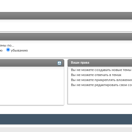
емы по...
ию
убыванию
Ваши права
Вы
не можете
создавать новые темы
Вы
не можете
отвечать в темах
Вы
не можете
прикреплять вложени
Вы
не можете
редактировать свои с