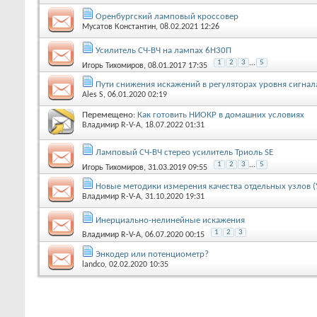
Оренбургский ламповый кроссовер
Мусатов Константин
, 08.02.2021 12:26
Усилитель СЧ-ВЧ на лампах 6Н30П
1
2
3
...
5
Игорь Тихомиров
, 08.01.2017 17:35
Пути снижения искажений в регуляторах уровня сигнал
Ales S
, 06.01.2020 02:19
Перемещено:
Как готовить НИОКР в домашних условиях
Владимир R-V-A
, 18.07.2022 01:31
Ламповый СЧ-ВЧ стерео усилитель Триоль SE
1
2
3
...
5
Игорь Тихомиров
, 31.03.2019 09:55
Новые методики измерения качества отдельных узлов (
Владимир R-V-A
, 31.10.2020 19:31
Инерциально-нелинейные искажения
1
2
3
Владимир R-V-A
, 06.07.2020 00:15
Энкодер или потенциометр?
landco
, 02.02.2020 10:35