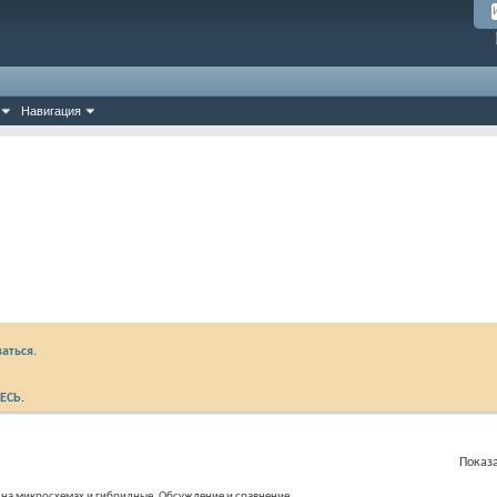
Навигация
аться.
ЕСЬ
.
Показа
 на микросхемах и гибридные. Обсуждение и сравнение.