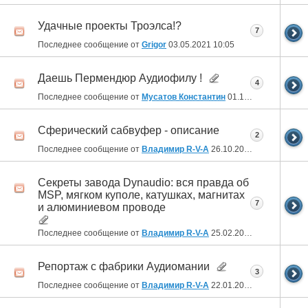
Удачные проекты Троэлса!?
7
Последнее сообщение от
Grigor
03.05.2021
10:05
Даешь Пермендюр Аудиофилу !
4
Последнее сообщение от
Мусатов Константин
01.12.2020
20:24
Сферический сабвуфер - описание
2
Последнее сообщение от
Владимир R-V-A
26.10.2020
19:36
Секреты завода Dynaudio: вся правда об
MSP, мягком куполе, катушках, магнитах
7
и алюминиевом проводе
Последнее сообщение от
Владимир R-V-A
25.02.2020
17:17
Репортаж с фабрики Аудиомании
3
Последнее сообщение от
Владимир R-V-A
22.01.2020
03:56