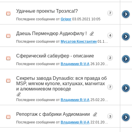
Удачные проекты Троэлса!?
7
Последнее сообщение от
Grigor
03.05.2021
10:05
Даешь Пермендюр Аудиофилу !
4
Последнее сообщение от
Мусатов Константин
01.12.2020
20:24
Сферический сабвуфер - описание
2
Последнее сообщение от
Владимир R-V-A
26.10.2020
19:36
Секреты завода Dynaudio: вся правда об
MSP, мягком куполе, катушках, магнитах
7
и алюминиевом проводе
Последнее сообщение от
Владимир R-V-A
25.02.2020
17:17
Репортаж с фабрики Аудиомании
3
Последнее сообщение от
Владимир R-V-A
22.01.2020
03:56