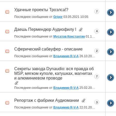
Удачные проекты Троэлса!?
7
Последнее сообщение от
Grigor
03.05.2021
10:05
Даешь Пермендюр Аудиофилу !
4
Последнее сообщение от
Мусатов Константин
01.12.2020
20:24
Сферический сабвуфер - описание
2
Последнее сообщение от
Владимир R-V-A
26.10.2020
19:36
Секреты завода Dynaudio: вся правда об
MSP, мягком куполе, катушках, магнитах
7
и алюминиевом проводе
Последнее сообщение от
Владимир R-V-A
25.02.2020
17:17
Репортаж с фабрики Аудиомании
3
Последнее сообщение от
Владимир R-V-A
22.01.2020
03:56