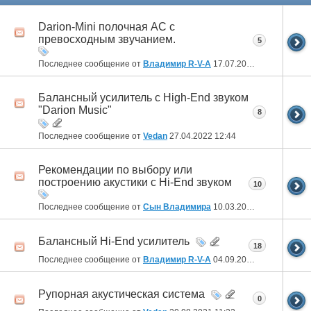
Darion-Mini полочная АС с
превосходным звучанием.
5
Последнее сообщение от
Владимир R-V-A
17.07.2022
18:54
Балансный усилитель с High-End звуком
"Darion Music"
8
Последнее сообщение от
Vedan
27.04.2022
12:44
Рекомендации по выбору или
построению акустики с Hi-End звуком
10
Последнее сообщение от
Сын Владимира
10.03.2022
21:59
Балансный Hi-End усилитель
18
Последнее сообщение от
Владимир R-V-A
04.09.2021
12:01
Рупорная акустическая система
0