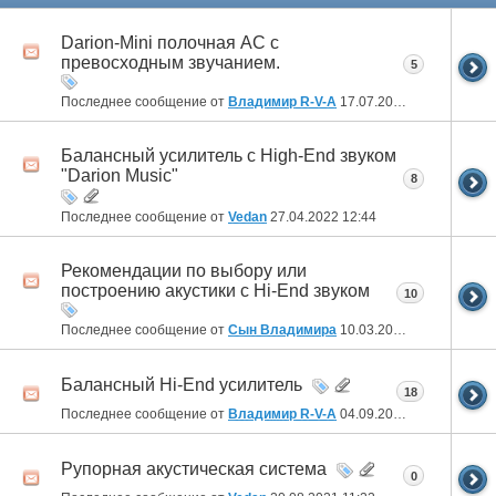
Darion-Mini полочная АС с
превосходным звучанием.
5
Последнее сообщение от
Владимир R-V-A
17.07.2022
18:54
Балансный усилитель с High-End звуком
"Darion Music"
8
Последнее сообщение от
Vedan
27.04.2022
12:44
Рекомендации по выбору или
построению акустики с Hi-End звуком
10
Последнее сообщение от
Сын Владимира
10.03.2022
21:59
Балансный Hi-End усилитель
18
Последнее сообщение от
Владимир R-V-A
04.09.2021
12:01
Рупорная акустическая система
0