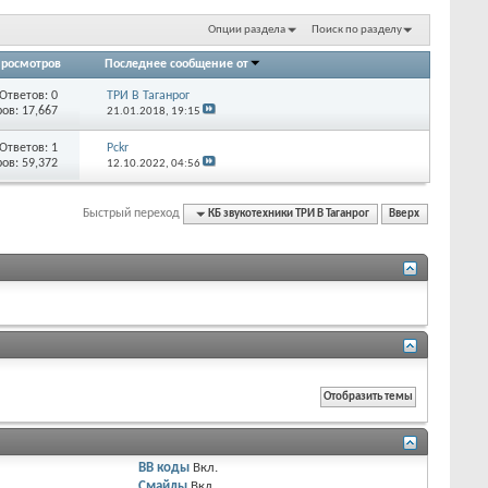
Опции раздела
Поиск по разделу
росмотров
Последнее сообщение от
Ответов:
0
ТРИ В Таганрог
ов: 17,667
21.01.2018,
19:15
Ответов:
1
Pckr
ов: 59,372
12.10.2022,
04:56
Быстрый переход
КБ звукотехники ТРИ В Таганрог
Вверх
BB коды
Вкл.
Смайлы
Вкл.