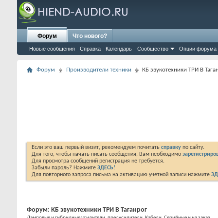
Форум
Что нового?
Новые сообщения
Справка
Календарь
Сообщество
Опции форума
Форум
Производители техники
КБ звукотехники ТРИ В Тага
Если это ваш первый визит, рекомендуем почитать
справку
по сайту.
Для того, чтобы начать писать сообщения, Вам необходимо
зарегистриров
Для просмотра сообщений регистрация не требуется.
Забыли пароль? Нажмите
ЗДЕСЬ!
Для повторного запроса письма на активацию учетной записи нажмите
ЗД
Форум:
КБ звукотехники ТРИ В Таганрог
Ламповые и гибридные усилители, предусилители. Кабели. Серийные и на заказ