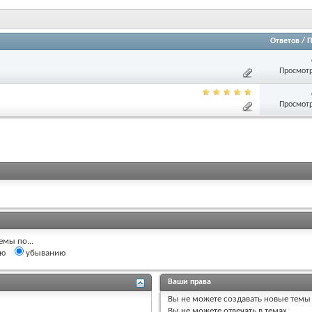
Ответов
/
П
Просмотр
Просмотр
емы по...
ию
убыванию
Ваши права
Вы
не можете
создавать новые темы
Вы
не можете
отвечать в темах