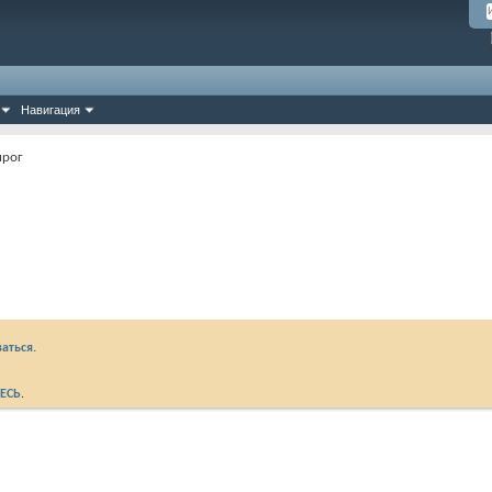
Навигация
нрог
аться.
ЕСЬ
.