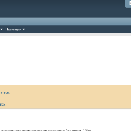
Навигация
аться.
ЕСЬ
.
ых систем на нанокристаллических сердечниках (усилители, ДАКи)