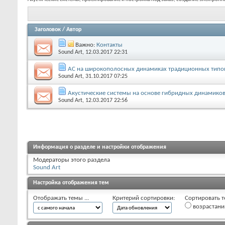
Заголовок
/
Автор
Важно:
Контакты
Sound Art
, 12.03.2017 22:31
АС на широкополосных динамиках традиционных типо
Sound Art
, 31.10.2017 07:25
Акустические системы на основе гибридных динамико
Sound Art
, 12.03.2017 22:56
Информация о разделе и настройки отображения
Модераторы этого раздела
Sound Art
Настройка отображения тем
Отображать темы ...
Критерий сортировки:
Сортировать т
возрастан