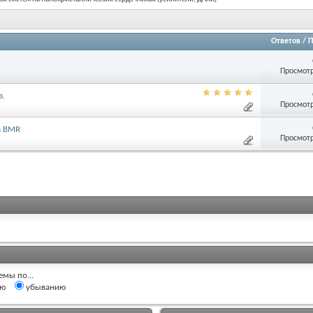
Ответов
/
П
Просмотр
в.
Просмотр
в BMR
Просмотр
емы по...
ию
убыванию