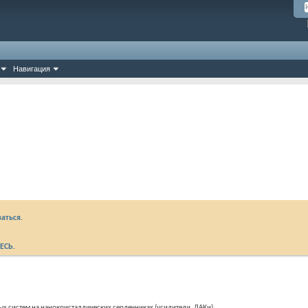
Навигация
аться.
ЕСЬ
.
ых систем на нанокристаллических сердечниках (усилители, ДАКи)