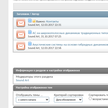
Заголовок
/
Автор
Важно:
Контакты
Sound Art
, 12.03.2017 22:31
АС на широкополосных динамиках традиционных типо
Sound Art
, 31.10.2017 07:25
Акустические системы на основе гибридных динамико
Sound Art
, 12.03.2017 22:56
Информация о разделе и настройки отображения
Модераторы этого раздела
Sound Art
Настройка отображения тем
Отображать темы ...
Критерий сортировки:
Сортировать т
возрастан