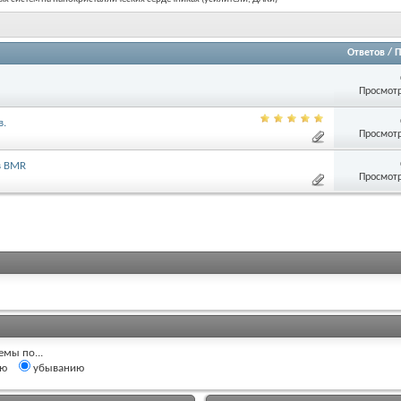
Ответов
/
П
Просмотр
в.
Просмотр
в BMR
Просмотр
емы по...
ию
убыванию