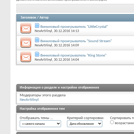
Заголовок
/
Автор
Виниловый проигрыватель "LittleCrystal"
NevArtVinyl
, 30.12.2016 14:13
Виниловый проигрыватель "Sound Stream"
NevArtVinyl
, 30.12.2016 14:09
Виниловый проигрыватель "King Stone"
NevArtVinyl
, 30.12.2016 14:04
Информация о разделе и настройки отображения
Модераторы этого раздела
NevArtVinyl
Настройка отображения тем
Отображать темы ...
Критерий сортировки:
Сортировать т
возрастан