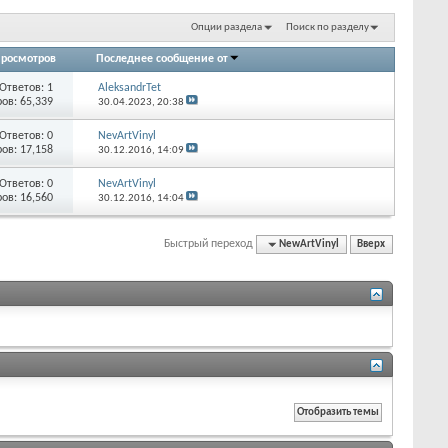
Опции раздела
Поиск по разделу
росмотров
Последнее сообщение от
Ответов:
1
AleksandrTet
ов: 65,339
30.04.2023,
20:38
Ответов:
0
NevArtVinyl
ов: 17,158
30.12.2016,
14:09
Ответов:
0
NevArtVinyl
ов: 16,560
30.12.2016,
14:04
Быстрый переход
NewArtVinyl
Вверх