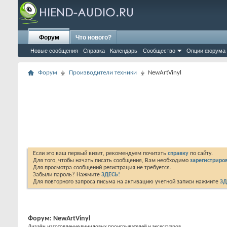
Форум
Что нового?
Новые сообщения
Справка
Календарь
Сообщество
Опции форума
Форум
Производители техники
NewArtVinyl
Если это ваш первый визит, рекомендуем почитать
справку
по сайту.
Для того, чтобы начать писать сообщения, Вам необходимо
зарегистриров
Для просмотра сообщений регистрация не требуется.
Забыли пароль? Нажмите
ЗДЕСЬ!
Для повторного запроса письма на активацию учетной записи нажмите
ЗД
Форум:
NewArtVinyl
Дизайн,изготовление виниловых проигрывателей и аксессуаров