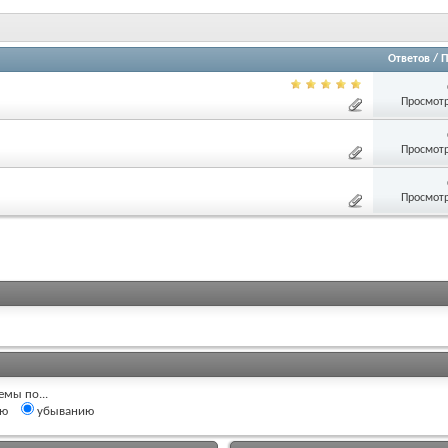
Ответов
/
П
Просмотр
Просмотр
Просмотр
емы по...
ию
убыванию