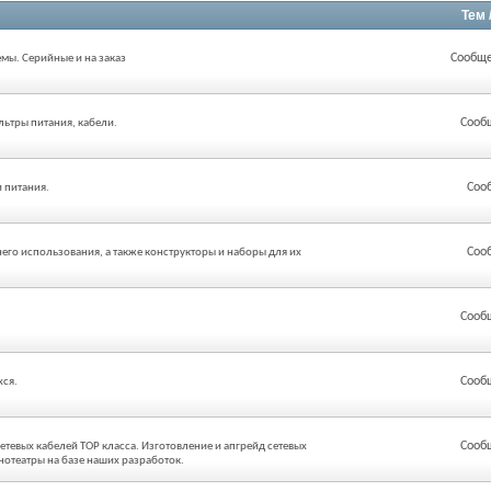
Тем 
Сообще
мы. Серийные и на заказ
Сооб
льтры питания, кабели.
Соо
 питания.
Соо
его использования, а также конструкторы и наборы для их
Сооб
Сооб
хся.
Сооб
етевых кабелей ТОР класса. Изготовление и апгрейд сетевых
нотеатры на базе наших разработок.