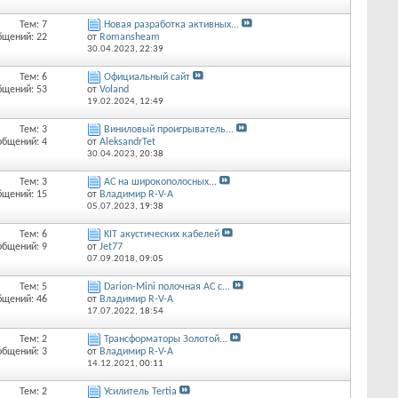
Тем: 7
Новая разработка активных...
бщений: 22
от
Romansheam
30.04.2023,
22:39
Тем: 6
Официальный сайт
бщений: 53
от
Voland
19.02.2024,
12:49
Тем: 3
Виниловый проигрыватель...
общений: 4
от
AleksandrTet
30.04.2023,
20:38
Тем: 3
АС на широкополосных...
бщений: 15
от
Владимир R-V-A
05.07.2023,
19:38
Тем: 6
KIT акустических кабелей
общений: 9
от
Jet77
07.09.2018,
09:05
Тем: 5
Darion-Mini полочная АС с...
бщений: 46
от
Владимир R-V-A
17.07.2022,
18:54
Тем: 2
Трансформаторы Золотой...
общений: 3
от
Владимир R-V-A
14.12.2021,
00:11
Тем: 2
Усилитель Tertia