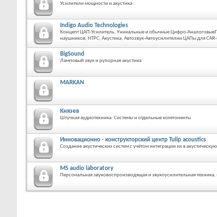
Усилители мощности и акустика
Indigo Audio Technologies
Концепт ЦАП-Усилитель, Уникальные и обычные Цифро-АналоговыеП
наушников, HTPC, Акустика, Автозвук-Автоусилителии ЦАПы для CAR-P
BigSound
Ламповый звук и рупорная акустика
MARKAN
Князев
Штучная аудиотехника. Системы и отдельные компоненты
Инновационно - конструкторский центр Tulip acoustics
Создание акустических систем с учётом интеграции их в акустическую
MS audio laboratory
Персональная звуковоспроизводящая и звукоусилительная техника