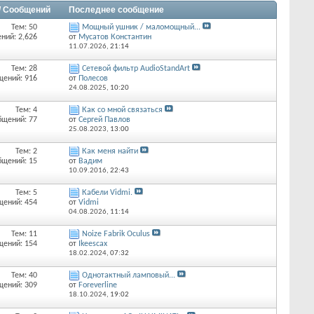
/ Сообщений
Последнее сообщение
Тем: 50
Мощный ушник / маломощный...
ний: 2,626
от
Мусатов Константин
11.07.2026,
21:14
Тем: 28
Сетевой фильтр AudioStandArt
щений: 916
от
Полесов
24.08.2025,
10:20
Тем: 4
Как со мной связаться
бщений: 77
от
Сергей Павлов
25.08.2023,
13:00
Тем: 2
Как меня найти
бщений: 15
от
Вадим
10.09.2016,
22:43
Тем: 5
Кабели Vidmi.
щений: 454
от
Vidmi
04.08.2026,
11:14
Тем: 11
Noize Fabrik Oculus
щений: 154
от
Ikeescax
18.02.2024,
07:32
Тем: 40
Однотактный ламповый...
щений: 309
от
Foreverline
18.10.2024,
19:02