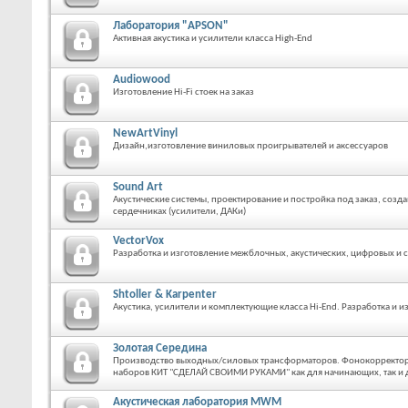
Лаборатория "APSON"
Активная акустика и усилители класса Нigh-End
Audiowood
Изготовление Hi-Fi стоек на заказ
NewArtVinyl
Дизайн,изготовление виниловых проигрывателей и аксессуаров
Sound Art
Акустические системы, проектирование и постройка под заказ, созд
сердечниках (усилители, ДАКи)
VectorVox
Разработка и изготовление межблочных, акустических, цифровых и
Shtoller & Karpenter
Акустика, усилители и комплектующие класса Hi-End. Разработка и из
Золотая Середина
Производство выходных/силовых трансформаторов. Фонокорректоры
наборов КИТ "СДЕЛАЙ СВОИМИ РУКАМИ" как для начинающих, так и
Акустическая лаборатория MWM