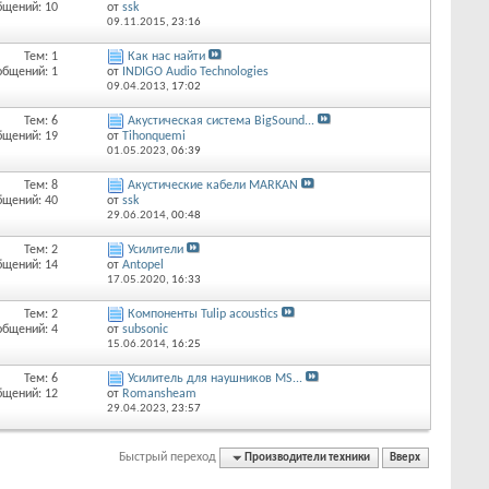
бщений: 10
от
ssk
09.11.2015,
23:16
Тем: 1
Как нас найти
общений: 1
от
INDIGO Audio Technologies
09.04.2013,
17:02
Тем: 6
Акустическая система BigSound...
бщений: 19
от
Tihonquemi
01.05.2023,
06:39
Тем: 8
Акустические кабели MARKAN
бщений: 40
от
ssk
29.06.2014,
00:48
Тем: 2
Усилители
бщений: 14
от
Antopel
17.05.2020,
16:33
Тем: 2
Компоненты Tulip acoustics
общений: 4
от
subsonic
15.06.2014,
16:25
Тем: 6
Усилитель для наушников MS...
бщений: 12
от
Romansheam
29.04.2023,
23:57
Быстрый переход
Производители техники
Вверх