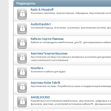
Подразделы
Razin & Musatoff
Усилители ламповые, транзисторные, гибридные. Акустические систе
AudioStandArt
Системный подход: источники, усилители, акустические системы, фи
Кабели Сергея Павлова
Кабели из литцендрата межблочные, для АС, для наушников и кабели
Акустика Георгия Крылова
Акустические системы пассивные и активные и усилители для домашн
самостоятельного изготовления.
Noosfera
Усилители и кабели для аудио
Акустика Noize Fabrik
Акустические системы. Разработка на заказ и модернизация имеющи
ANGELSOUND
Разработка и изготовление межблочных, акустических, цифровых и с
фильтров, акустики, усилителей источников набазе РС. Домашние ки