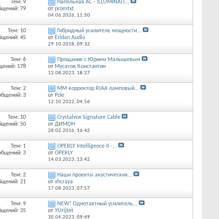
Тем: 9
Напольная АС - ILLUMINATI...
бщений: 79
от
promtxt
04.06.2026,
11:50
Тем: 10
Гибридный усилитель мощности...
бщений: 45
от
Eridan Audio
29.10.2018,
09:32
Тем: 6
Прощание с Юрием Малышевым
щений: 178
от
Мусатов Константин
12.08.2023,
18:27
Тем: 2
ММ корректор RIAA ламповый...
общений: 3
от
Pckr
12.10.2022,
04:56
Тем: 10
Crystalvox Signature Cable
бщений: 50
от
ДИМОН
28.02.2016,
16:42
Тем: 1
OPERLY Intelligence II -...
общений: 3
от
OPERLY
14.03.2023,
13:42
Тем: 2
Наши проекты акустических...
бщений: 21
от
vhcraya
17.08.2023,
07:57
Тем: 9
NEW! Однотактный усилитель...
бщений: 35
от
YUrijtet
30.04.2023,
09:49