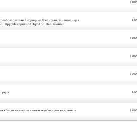
Соо
Со
реобразователи, Гибридные Усилители, Усилители для
C, Upgrade серийной High-End, Hi-Fi техники
Соо
Соо
Соо
Со
 среду
Соо
, межблочные шнуры, сменные кабели для наушников