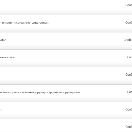
Соо
Соо
и питания и сетевые кондиционеры.
Сооб
ИТов
Со
 и на заказ
Соо
Со
так же вопросы связанные с рупоростроением и рупорным
Соо
и.
Соо