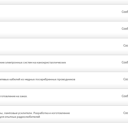
Соо
Соо
Со
Соо
ание электронных систем на нанокристаллических
Со
 сетевых кабелей из медных посеребренных проводников
Соо
готовление на заказ.
Со
, ламповые усилители. Разработка и изготовление
 для опытных радиолюбителей