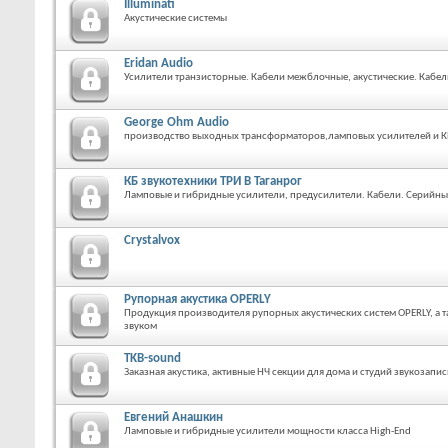
Illuminati
Акустические системы
Eridan Audio
Усилители транзисторные. Кабели межблочные, акустические. Кабел
George Ohm Audio
производство выходных трансформаторов,ламповых усилителей и К
КБ звукотехники ТРИ В Таганрог
Ламповые и гибридные усилители, предусилители. Кабели. Серийные
Crystalvox
Рупорная акустика OPERLY
Продукция производителя рупорных акустических систем OPERLY, а 
звуком
TKB-sound
Заказная акустика, активные НЧ секции для дома и студий звукозапис
Евгений Анашкин
Ламповые и гибридные усилители мощности класса High-End