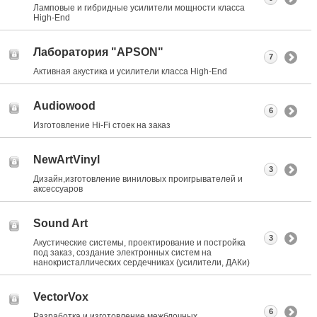
Ламповые и гибридные усилители мощности класса
High-End
Лаборатория "APSON"
7
Активная акустика и усилители класса Нigh-End
Audiowood
6
Изготовление Hi-Fi стоек на заказ
NewArtVinyl
3
Дизайн,изготовление виниловых проигрывателей и
аксессуаров
Sound Art
3
Акустические системы, проектирование и постройка
под заказ, создание электронных систем на
нанокристаллических сердечниках (усилители, ДАКи)
VectorVox
6
Разработка и изготовление межблочных,