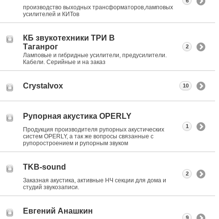
6
производство выходных трансформаторов,ламповых
усилителей и КИТов
КБ звукотехники ТРИ В
Таганрог
2
Ламповые и гибридные усилители, предусилители.
Кабели. Серийные и на заказ
Crystalvox
10
Рупорная акустика OPERLY
1
Продукция производителя рупорных акустических
систем OPERLY, а так же вопросы связанные с
рупоростроением и рупорным звуком
TKB-sound
2
Заказная акустика, активные НЧ секции для дома и
студий звукозаписи.
Евгений Анашкин
9