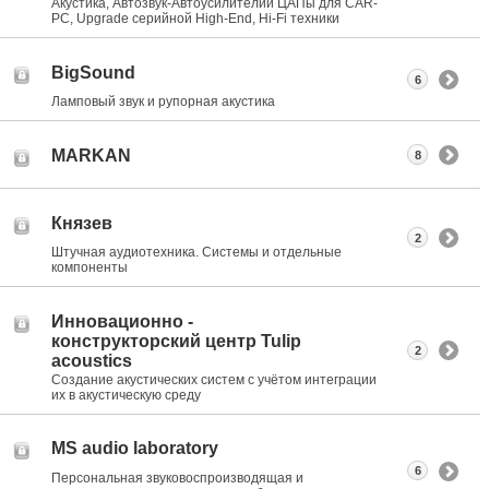
Акустика, Автозвук-Автоусилителии ЦАПы для CAR-
PC, Upgrade серийной High-End, Hi-Fi техники
BigSound
6
Ламповый звук и рупорная акустика
MARKAN
8
Князев
2
Штучная аудиотехника. Системы и отдельные
компоненты
Инновационно -
конструкторский центр Tulip
2
acoustics
Создание акустических систем с учётом интеграции
их в акустическую среду
MS audio laboratory
6
Персональная звуковоспроизводящая и