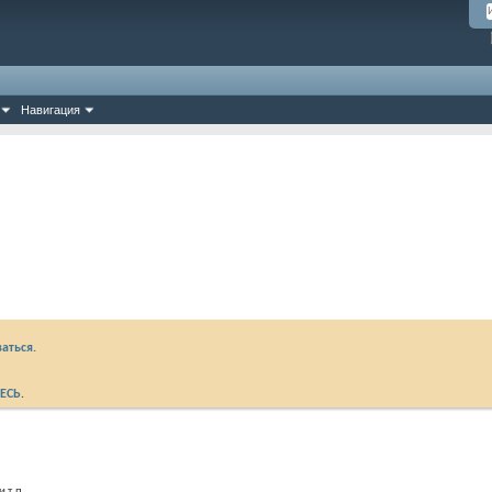
Навигация
аться.
ЕСЬ
.
 т.п.