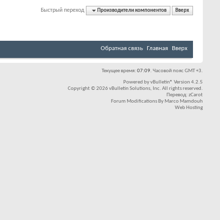
Быстрый переход
Производители компонентов
Вверх
Обратная связь
Главная
Вверх
Текущее время:
07:09
. Часовой пояс GMT +3.
Powered by
vBulletin®
Version 4.2.5
Copyright © 2026 vBulletin Solutions, Inc. All rights reserved.
Перевод:
zCarot
Forum Modifications By
Marco Mamdouh
Web Hosting